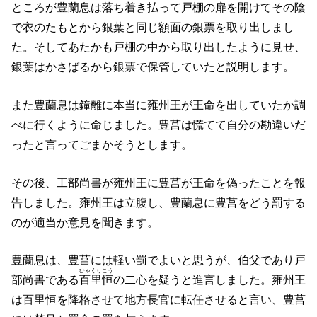
ところが豊蘭息は落ち着き払って戸棚の扉を開けてその陰
で衣のたもとから銀葉と同じ額面の銀票を取り出しまし
た。そしてあたかも戸棚の中から取り出したように見せ、
銀葉はかさばるから銀票で保管していたと説明します。
また豊蘭息は鐘離に本当に雍州王が王命を出していたか調
べに行くように命じました。豊莒は慌てて自分の勘違いだ
ったと言ってごまかそうとします。
その後、工部尚書が雍州王に豊莒が王命を偽ったことを報
告しました。雍州王は立腹し、豊蘭息に豊莒をどう罰する
のが適当か意見を聞きます。
豊蘭息は、豊莒には軽い罰でよいと思うが、伯父であり戸
ひゃくりこう
部尚書である
百里恒
の二心を疑うと進言しました。雍州王
は百里恒を降格させて地方長官に転任させると言い、豊莒