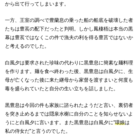
から出て行ってしまいます。
一方、王室の調べで豊蘭息の乗った船の船底を破壊した者
たちは豊萇の配下だったと判明。しかし鳳棲梧は本当の黒
幕は豊萇ではなくこの件で漁夫の利を得る豊莒ではないか
と考えるのでした。
白風夕は要求された珍味の代わりに黒豊息に簡素な麺料理
を作ります。麺を食べ終わった後、黒豊息は白風夕に、生
母が亡くなった後に来た継母から家督を渡すまいと何度も
毒を盛られていたと自分の生い立ちを話しました。
黒豊息は今回の件も家族に諮られたようだと言い、裏切者
を突き止めるまでは隠泉水榭に自分のことを知らせないよ
うにと白風夕に言います。また黒豊息は白風夕に”
環娘
は
私の侍女だ”と言うのでした。