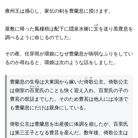
雍州王は感心し、家伝の剣を豊蘭息に授けます。
ふみ
屋敷に帰った鳳棲梧は配下に隠泉水榭に
文
を送り黒豊息を
調べるように命じるのでした。
その夜、任穿雨が環娘になぜ豊蘭息が病弱なふりをしてい
るのか尋ねると、環娘は次のような話をしました。
いか
豊蘭息の生母は大東国から嫁いだ
倚歌
公主。倚歌公主
ひゃくり
は側室の
百里
氏のことも快く迎え入れ、百里氏の子の
豊萇の世話までした。そのため豊萇は他人には冷淡で
も豊蘭息にだけは親身にしている。
倚歌公主は豊蘭息を出産後に体調を崩したが、百里氏
は第三王子となる豊莒を産んだ。数年後、倚歌公主は