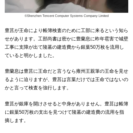
©Shenzhen Tencent Computer Systems Company Limited
豊莒が王命により帳簿検査のために工部に来るという知ら
せがあります。工部尚書は密かに豊蘭息に昨年雹害で城壁
工事に支障が出て陵墓の建造費から銀葉50万枚を流用し
ていると明かしました。
豊蘭息は豊莒に王命だと言うなら雍州王親筆の王命を見せ
るように迫りますが、豊莒は言葉だけでは王命ではないの
かと言って検査を強行します。
豊莒が銀庫を開けさせると中身がありません。豊莒は帳簿
に銀葉50万枚の支出を見つけて陵墓の建造費の流用を指
摘します。