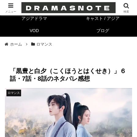
海外ドラマ
キャスト/海外
メニュー
検索
アジアドラマ
キャスト / アジア
VOD
ブログ
ホーム
ロマンス
「黒豊と白夕（こくほうとはくせき）」６
話・7話・8話のネタバレ感想
ロマンス