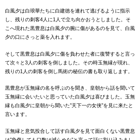
白風夕は白琅華たちに白建徳を連れて逃げるように指示
し、残りの刺客4人に1人で立ち向かおうとしました。そ
こへ現れた黒豊息は白風夕の腕に傷があるのを見て、白風
夕の口にさっと薬を入れます。
そして黒豊息は白風夕に傷を負わせた者に復讐すると言っ
て次々と3人の刺客を倒しました。その時玉無縁が現れ、
残りの1人の刺客を倒し馬術の秘伝の書も取り返します。
黒豊息が玉無縁の名を呼ぶのを聞き、皇朝から話を聞いて
玉無縁に会いたいと思っていた白風夕は喜びました。玉無
縁も白風夕に皇朝から聞いた”天下一の女侠”を見に来たと
言います。
玉無縁と意気投合して話す白風夕を見て面白くない黒豊息
は”負傷しても口数は減らぬな”と言って話に割り込みまし