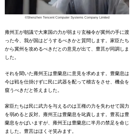
©Shenzhen Tencent Computer Systems Company Limited
雍州王が朝議で大東国の力が弱まり玄極令が冀州の手に渡
った今、我が国はどうするべきかと質問します。家臣たち
から冀州を攻めるべきだとの意見が出て、豊莒が同調しま
した。
それを聞いた雍州王は豊蘭息に意見を求めます。豊蘭息は
今は戦を仕掛けずに民に武器を配って稽古をさせ、機会を
窺うべきだと答えました。
家臣たちは民に武力を与えるのは王権の力を失わせて国力
を弱めると反対。雍州王は豊蘭息を叱責します。豊萇は豊
蘭息をかばいますが、雍州王は豊蘭息に半月の禁足を命じ
ました。豊莒はほくそ笑みます。