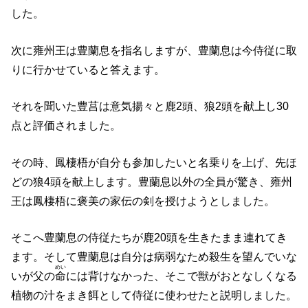
した。
次に雍州王は豊蘭息を指名しますが、豊蘭息は今侍従に取
りに行かせていると答えます。
それを聞いた豊莒は意気揚々と鹿2頭、狼2頭を献上し30
点と評価されました。
その時、鳳棲梧が自分も参加したいと名乗りを上げ、先ほ
どの狼4頭を献上します。豊蘭息以外の全員が驚き、雍州
王は鳳棲梧に褒美の家伝の剣を授けようとしました。
そこへ豊蘭息の侍従たちが鹿20頭を生きたまま連れてき
ます。そして豊蘭息は自分は病弱なため殺生を望んでいな
めい
いが父の
命
には背けなかった、そこで獣がおとなしくなる
植物の汁をまき餌として侍従に使わせたと説明しました。