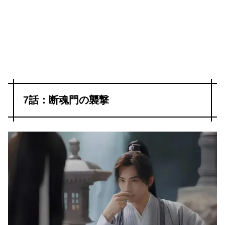
7話：断魂門の襲撃