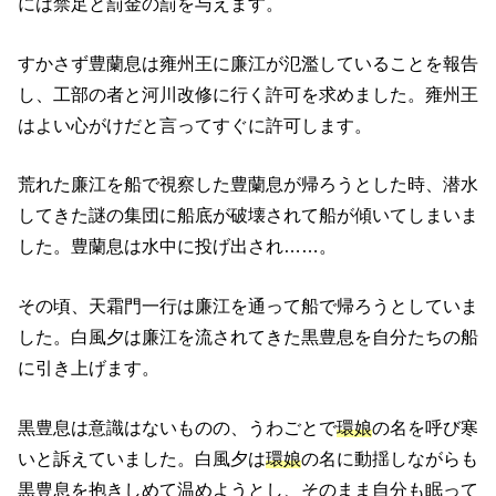
には禁足と罰金の罰を与えます。
すかさず豊蘭息は雍州王に廉江が氾濫していることを報告
し、工部の者と河川改修に行く許可を求めました。雍州王
はよい心がけだと言ってすぐに許可します。
荒れた廉江を船で視察した豊蘭息が帰ろうとした時、潜水
してきた謎の集団に船底が破壊されて船が傾いてしまいま
した。豊蘭息は水中に投げ出され……。
その頃、天霜門一行は廉江を通って船で帰ろうとしていま
した。白風夕は廉江を流されてきた黒豊息を自分たちの船
に引き上げます。
黒豊息は意識はないものの、うわごとで
環娘
の名を呼び寒
いと訴えていました。白風夕は
環娘
の名に動揺しながらも
黒豊息を抱きしめて温めようとし、そのまま自分も眠って