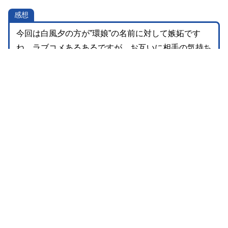
感想
今回は白風夕の方が”環娘”の名前に対して嫉妬です
ね。ラブコメあるあるですが、お互いに相手の気持ち
に気づいていないところに笑ってしまいます。
この時点ではまだ黒豊息の正体を知らない白風夕。今
後2人の関係はどうなっていくのでしょうか。まだ明
かされていない白風夕の本当の身分も気になります。
前の話
次の話