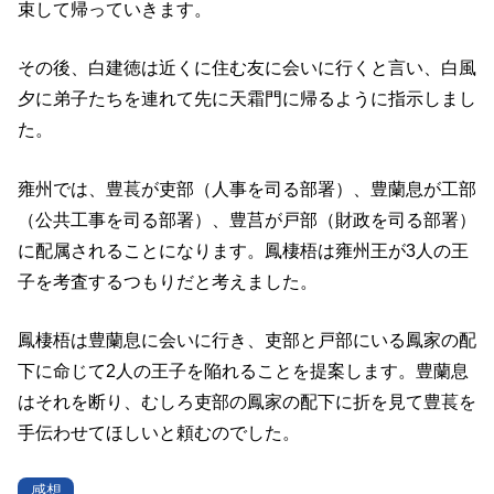
束して帰っていきます。
その後、白建徳は近くに住む友に会いに行くと言い、白風
夕に弟子たちを連れて先に天霜門に帰るように指示しまし
た。
雍州では、豊萇が吏部（人事を司る部署）、豊蘭息が工部
（公共工事を司る部署）、豊莒が戸部（財政を司る部署）
に配属されることになります。鳳棲梧は雍州王が3人の王
子を考査するつもりだと考えました。
鳳棲梧は豊蘭息に会いに行き、吏部と戸部にいる鳳家の配
下に命じて2人の王子を陥れることを提案します。豊蘭息
はそれを断り、むしろ吏部の鳳家の配下に折を見て豊萇を
手伝わせてほしいと頼むのでした。
感想