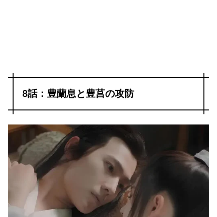
8話：豊蘭息と豊莒の攻防