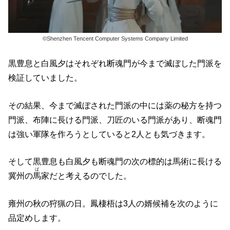
©Shenzhen Tencent Computer Systems Company Limited
黒豊息と白風夕はそれぞれ断魂門が今まで滅ぼした門派を
検証していました。
その結果、今まで滅ぼされた門派の中には薬の秘方を持つ
門派、布陣に長ける門派、刀匠のいる門派があり、断魂門
は強い軍隊を作ろうとしていると2人とも気づきます。
そして黒豊息も白風夕も断魂門の次の標的は馬術に長ける
ば
冀州の
馬
家だと考えるのでした。
雍州の秋の狩猟の日。鳳棲梧は3人の婿候補を次のように
品定めします。