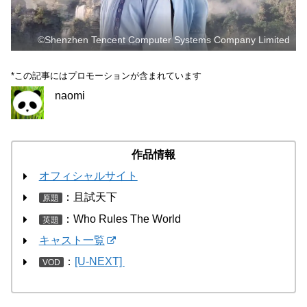
©Shenzhen Tencent Computer Systems Company Limited
*この記事にはプロモーションが含まれています
naomi
作品情報
オフィシャルサイト
：且試天下
原題
：Who Rules The World
英題
キャスト一覧
：
[U-NEXT]
VOD