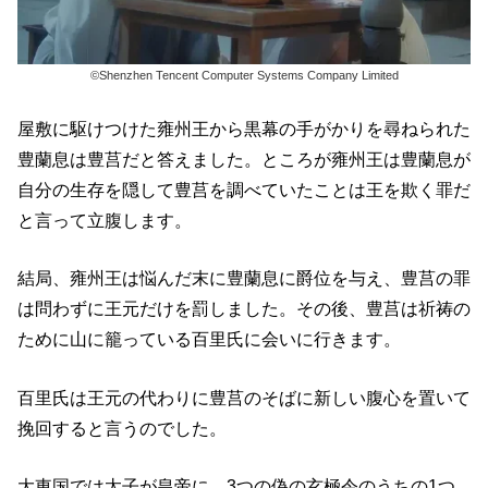
©Shenzhen Tencent Computer Systems Company Limited
屋敷に駆けつけた雍州王から黒幕の手がかりを尋ねられた
豊蘭息は豊莒だと答えました。ところが雍州王は豊蘭息が
自分の生存を隠して豊莒を調べていたことは王を欺く罪だ
と言って立腹します。
結局、雍州王は悩んだ末に豊蘭息に爵位を与え、豊莒の罪
は問わずに王元だけを罰しました。その後、豊莒は祈祷の
ために山に籠っている百里氏に会いに行きます。
百里氏は王元の代わりに豊莒のそばに新しい腹心を置いて
挽回すると言うのでした。
大東国では太子が皇帝に、3つの偽の玄極令のうちの1つ