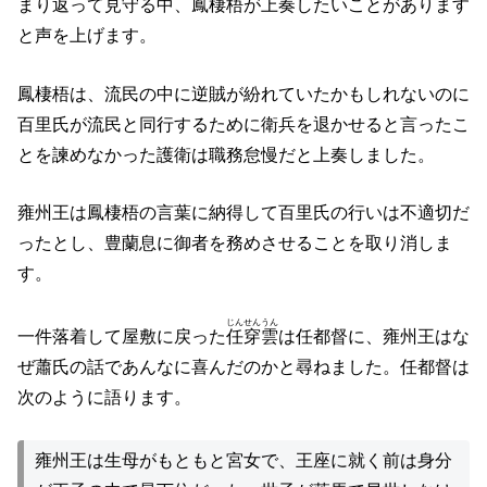
まり返って見守る中、鳳棲梧が上奏したいことがあります
と声を上げます。
鳳棲梧は、流民の中に逆賊が紛れていたかもしれないのに
百里氏が流民と同行するために衛兵を退かせると言ったこ
とを諫めなかった護衛は職務怠慢だと上奏しました。
雍州王は鳳棲梧の言葉に納得して百里氏の行いは不適切だ
ったとし、豊蘭息に御者を務めさせることを取り消しま
す。
じんせんうん
一件落着して屋敷に戻った
任穿雲
は任都督に、雍州王はな
ぜ蕭氏の話であんなに喜んだのかと尋ねました。任都督は
次のように語ります。
雍州王は生母がもともと宮女で、王座に就く前は身分