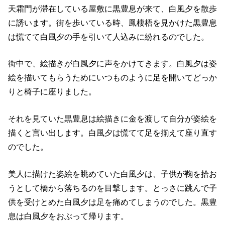
天霜門が滞在している屋敷に黒豊息が来て、白風夕を散歩
に誘います。街を歩いている時、鳳棲梧を見かけた黒豊息
は慌てて白風夕の手を引いて人込みに紛れるのでした。
街中で、絵描きが白風夕に声をかけてきます。白風夕は姿
絵を描いてもらうためにいつものように足を開いてどっか
りと椅子に座りました。
それを見ていた黒豊息は絵描きに金を渡して自分が姿絵を
描くと言い出します。白風夕は慌てて足を揃えて座り直す
のでした。
美人に描けた姿絵を眺めていた白風夕は、子供が鞠を拾お
うとして橋から落ちるのを目撃します。とっさに跳んで子
供を受けとめた白風夕は足を痛めてしまうのでした。黒豊
息は白風夕をおぶって帰ります。