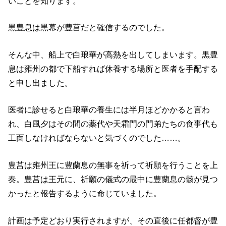
いことを知ります。
黒豊息は黒幕が豊莒だと確信するのでした。
そんな中、船上で白琅華が高熱を出してしまいます。黒豊
息は雍州の都で下船すれば休養する場所と医者を手配する
と申し出ました。
医者に診せると白琅華の養生には半月ほどかかると言わ
れ、白風夕はその間の薬代や天霜門の門弟たちの食事代も
工面しなければならないと気づくのでした……。
豊莒は雍州王に豊蘭息の無事を祈って祈願を行うことを上
奏。豊莒は王元に、祈願の儀式の最中に豊蘭息の骸が見つ
かったと報告するように命じていました。
計画は予定どおり実行されますが、その直後に任都督が豊