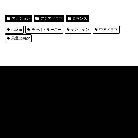
アクション
アジアドラマ
ロマンス
naomi
チャオ・ルースー
ヤン・ヤン
中国ドラマ
黒豊と白夕