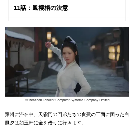
11話：鳳棲梧の決意
©Shenzhen Tencent Computer Systems Company Limited
雍州に滞在中、天霜門の門弟たちの食費の工面に困った白
風夕は如玉軒に金を借りに行きます。