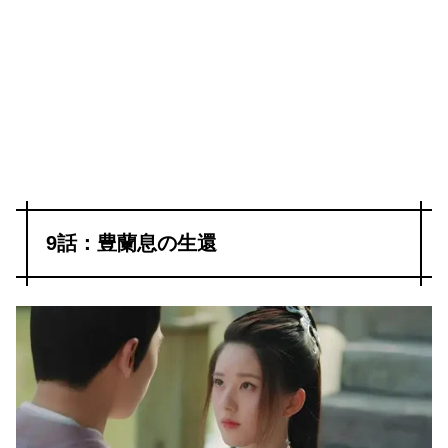
9話：豊蘭息の生還