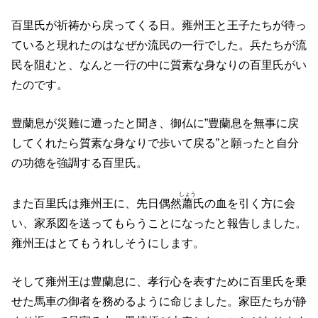
百里氏が祈祷から戻ってくる日。雍州王と王子たちが待っ
ていると現れたのはなぜか流民の一行でした。兵たちが流
民を阻むと、なんと一行の中に質素な身なりの百里氏がい
たのです。
豊蘭息が災難に遭ったと聞き、御仏に”豊蘭息を無事に戻
してくれたら質素な身なりで歩いて戻る”と願ったと自分
の功徳を強調する百里氏。
しょう
また百里氏は雍州王に、先日偶然
蕭
氏の血を引く方に会
い、家系図を送ってもらうことになったと報告しました。
雍州王はとてもうれしそうにします。
そして雍州王は豊蘭息に、孝行心を表すために百里氏を乗
せた馬車の御者を務めるように命じました。家臣たちが静