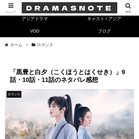
海外ドラマ
キャスト/海外
メニュー
検索
アジアドラマ
キャスト / アジア
VOD
ブログ
ホーム
ロマンス
「黒豊と白夕（こくほうとはくせき）」9
話・10話・11話のネタバレ感想
ロマンス