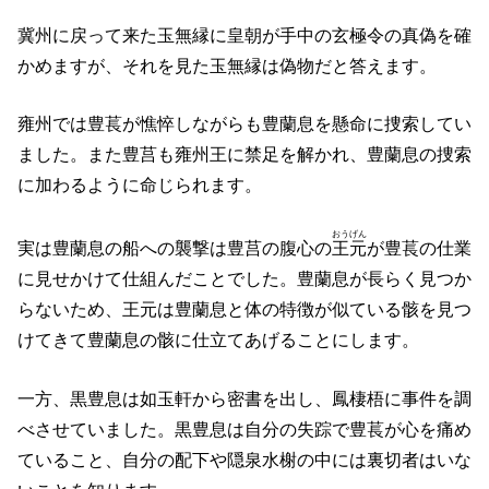
冀州に戻って来た玉無縁に皇朝が手中の玄極令の真偽を確
かめますが、それを見た玉無縁は偽物だと答えます。
雍州では豊萇が憔悴しながらも豊蘭息を懸命に捜索してい
ました。また豊莒も雍州王に禁足を解かれ、豊蘭息の捜索
に加わるように命じられます。
おうげん
実は豊蘭息の船への襲撃は豊莒の腹心の
王元
が豊萇の仕業
に見せかけて仕組んだことでした。豊蘭息が長らく見つか
らないため、王元は豊蘭息と体の特徴が似ている骸を見つ
けてきて豊蘭息の骸に仕立てあげることにします。
一方、黒豊息は如玉軒から密書を出し、鳳棲梧に事件を調
べさせていました。黒豊息は自分の失踪で豊萇が心を痛め
ていること、自分の配下や隠泉水榭の中には裏切者はいな