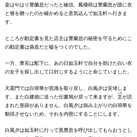
姿はやはり豊蘭息だったと確信。鳳棲梧は豊蘭息が誰に衣
と簪を贈ったのか確かめると意気込んで如玉軒へ行きま
す。
ところが勘定書を見た店主は豊蘭息の秘密を守るためにこ
の勘定書は偽造だと嘘をつくのでした。
一方、豊萇は配下に、あの日如玉軒で自分を助けた白い衣
の女子を探し出して口封じするようにと命じていました。
天霜門では白琅華が意識を取り戻し、白風夕は安堵しま
ふみ
す。また白建徳に送った伝書鳩が戻って来ますが、
文
が読
まれた形跡がありません。白風夕は病み上がりの白琅華を
動揺させないため、それを内密にすることにします。
白風夕は如玉軒に行って黒豊息を呼び出してもらおうとし