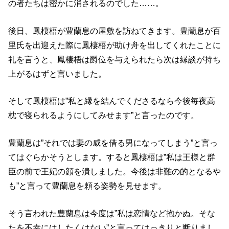
の者たちは密かに消されるのでした……。
後日、鳳棲梧が豊蘭息の屋敷を訪ねてきます。豊蘭息が百
里氏を出迎えた際に鳳棲梧が助け舟を出してくれたことに
礼を言うと、鳳棲梧は爵位を与えられたら次は縁談が持ち
上がるはずと言いました。
そして鳳棲梧は”私と縁を結んでくださるなら今後毎夜高
枕で寝られるようにしてみせます”と言ったのです。
豊蘭息は”それでは妻の威を借る男になってしまう”と言っ
てはぐらかそうとします。すると鳳棲梧は”私は王様と群
臣の前で王妃の顔を潰しました。今後は非難の的となるや
も”と言って豊蘭息を頼る姿勢を見せます。
そう言われた豊蘭息は今度は”私は恋情など抱かぬ。そな
たを不幸にはしたくはない”と言ってはっきりと断りまし