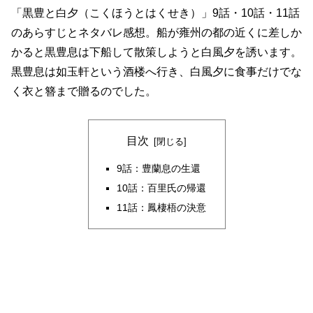
「黒豊と白夕（こくほうとはくせき）」9話・10話・11話
のあらすじとネタバレ感想。船が雍州の都の近くに差しか
かると黒豊息は下船して散策しようと白風夕を誘います。
黒豊息は如玉軒という酒楼へ行き、白風夕に食事だけでな
く衣と簪まで贈るのでした。
目次
9話：豊蘭息の生還
10話：百里氏の帰還
11話：鳳棲梧の決意