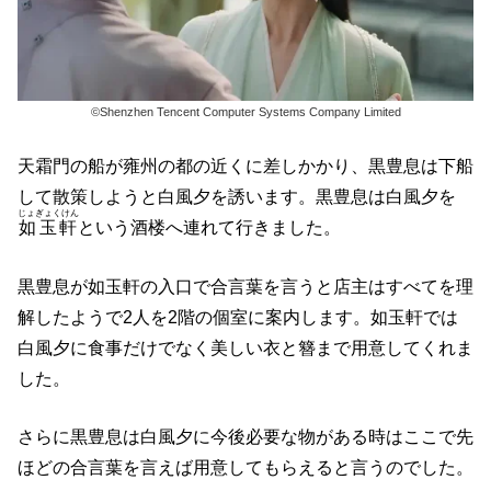
©Shenzhen Tencent Computer Systems Company Limited
天霜門の船が雍州の都の近くに差しかかり、黒豊息は下船
して散策しようと白風夕を誘います。黒豊息は白風夕を
じょぎょくけん
如玉軒
という酒楼へ連れて行きました。
黒豊息が如玉軒の入口で合言葉を言うと店主はすべてを理
解したようで2人を2階の個室に案内します。如玉軒では
白風夕に食事だけでなく美しい衣と簪まで用意してくれま
した。
さらに黒豊息は白風夕に今後必要な物がある時はここで先
ほどの合言葉を言えば用意してもらえると言うのでした。