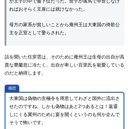
が王子の中で最下位だった。世子が落馬で早世しなけ
ればおそらく王座には就けなかった。
母方の家系が貧しいことから雍州王は大東国の倚歌公
主を正室として娶らされた。
話を聞いた任穿雲は、そのために雍州王は生母の出自が高
貴な豊蘭息に冷たく、出自が卑しい百里氏を寵愛している
のだと納得します。
感想
大東国は偽物の玄極令を用意してわざと国外に流出さ
せたのですね。しかも偽物はあと2つあるとは！返還
しにくる冀州のために宴を開くというのも何か企んで
そうで怖いです。