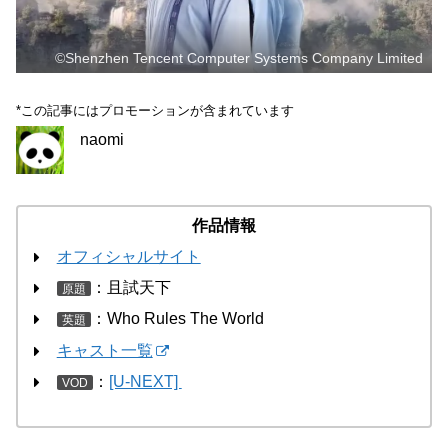
©Shenzhen Tencent Computer Systems Company Limited
*この記事にはプロモーションが含まれています
naomi
作品情報
オフィシャルサイト
：且試天下
原題
：Who Rules The World
英題
キャスト一覧
：
[U-NEXT]
VOD