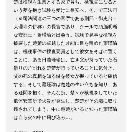
楚は検視を生業とする家で育ち、検視官になると
いう夢を抱き試験を受けに長安へ。そこで三法司
（※司法関連の三つの官庁である刑部・御史台・
大理寺の併称）の長官であり、クールで頭脳明晰
な安郡王・蕭瑾瑜と出会う。試験で見事な検視を
披露した楚楚の卓越した才能に目を留めた蕭瑾瑜
は、極秘事件の捜査要員として彼女をそばに置く
ことに。ある日蕭瑾瑜は、亡き父が持っていた石
飾りの片割れを楚楚が持っていることに気付き、
父の死の真相を知る鍵を彼女が握っていると確信
する。そして蕭瑾瑜は楚楚の生い立ちを知り、あ
る疑問を抱く。そんな折、楚々が検視をしていた
遺体安置所で火災が発生し、楚楚がその場に取り
残されてしまう。中に楚楚がいると知った蕭瑾瑜
は自ら火の中に飛び込み…。