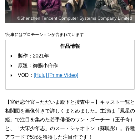
©Shenzhen Tencent Computer Systems Company Limited
*記事にはプロモーションが含まれています
作品情報
製作：2021年
原題：御赐小仵作
VOD：
[Hulu]
[Prime Video]
【宮廷恋仕官～ただいま殿下と捜査中～】キャスト一覧と
相関図を画像付きで詳しくまとめました。主演は「鳳星の
姫」で注目を集めた若手俳優のワン・ズーチー（王子奇）
と、「大宋少年志」のスー・シャオトン（蘇暁彤）。各種
アワードで5冠を獲得した注目作です！