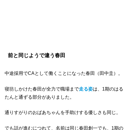
【おっさんずラブ-in the sky-】感想とネ
タバレ1話
前と同じようで違う春田
中途採用でCAとして働くことになった春田（田中圭）。
寝坊しかけた春田が全力で職場まで
走る姿
は、1期のはる
たんと通ずる部分がありました。
通りすがりのおばあちゃんを手助けする優しさも同じ。
でも話が進むにつれて、名前は同じ春田創一でも、1期の