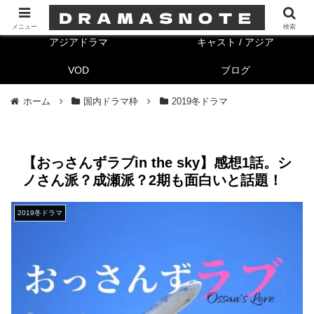
海外ドラマ
キャスト/海外
メニュー
検索
アジアドラマ
キャスト / アジア
VOD
ブログ
ホーム
国内ドラマ枠
2019冬ドラマ
【おっさんずラブin the sky】感想1話。シ
ノさん派？成瀬派？2期も面白いと話題！
2019冬ドラマ