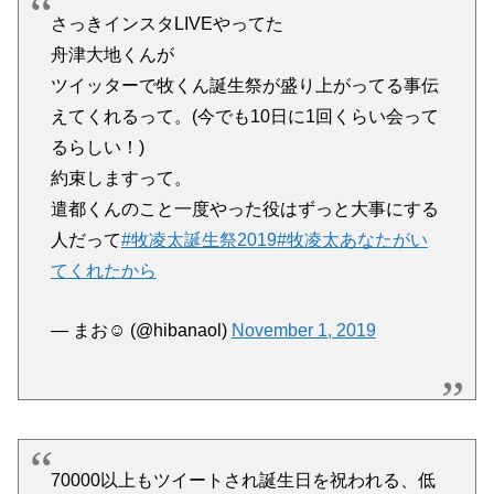
舟津大地くんが
ツイッターで牧くん誕生祭が盛り上がってる事伝
えてくれるって。(今でも10日に1回くらい会って
るらしい！)
約束しますって。
遣都くんのこと一度やった役はずっと大事にする
人だって
#牧凌太誕生祭2019
#牧凌太あなたがい
てくれたから
— まお☺︎ (@hibanaol)
November 1, 2019
70000以上もツイートされ誕生日を祝われる、低
視聴率の深夜ドラマのライバル役・牧凌太。TLが
牧くんをお祝いする思いで溢れてて涙が出そうで