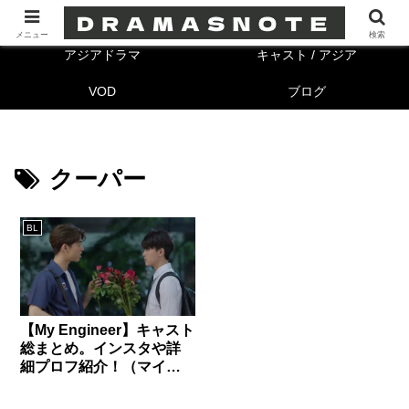
海外ドラマ
キャスト/海外
メニュー
検索
アジアドラマ
キャスト / アジア
VOD
ブログ
クーパー
BL
【My Engineer】キャスト
総まとめ。インスタや詳
細プロフ紹介！（マイエ
ンジニア）