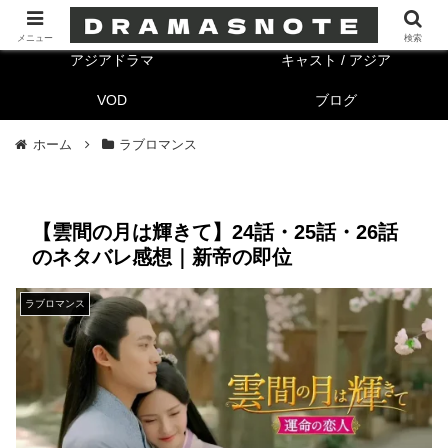
海外ドラマ
キャスト/海外
メニュー
検索
アジアドラマ
キャスト / アジア
VOD
ブログ
ホーム
ラブロマンス
【雲間の月は輝きて】24話・25話・26話
のネタバレ感想｜新帝の即位
ラブロマンス