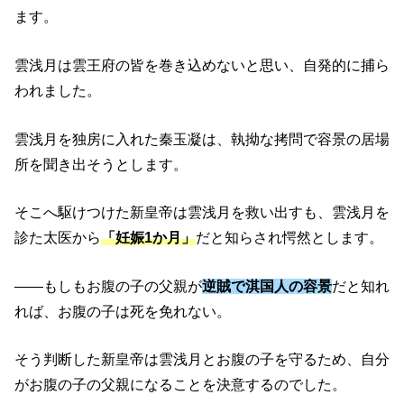
ます。
雲浅月は雲王府の皆を巻き込めないと思い、自発的に捕ら
われました。
雲浅月を独房に入れた秦玉凝は、執拗な拷問で容景の居場
所を聞き出そうとします。
そこへ駆けつけた新皇帝は雲浅月を救い出すも、雲浅月を
診た太医から
「妊娠1か月」
だと知らされ愕然とします。
――もしもお腹の子の父親が
逆賊で
淇国人の容景
だと知れ
れば、お腹の子は死を免れない。
そう判断した新皇帝は雲浅月とお腹の子を守るため、自分
がお腹の子の父親になることを決意するのでした。