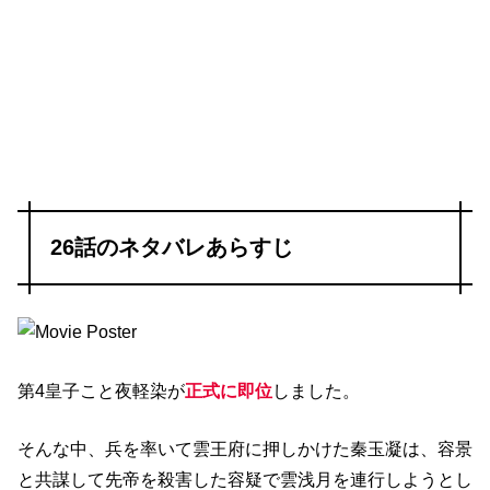
26話のネタバレあらすじ
第4皇子こと夜軽染が
正式に即位
しました。
そんな中、兵を率いて雲王府に押しかけた秦玉凝は、容景
と共謀して先帝を殺害した容疑で雲浅月を連行しようとし