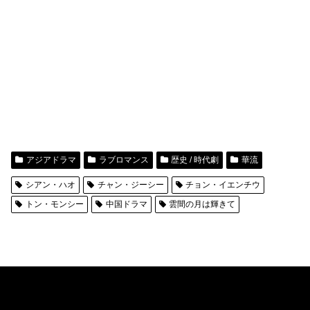
アジアドラマ
ラブロマンス
歴史 / 時代劇
華流
シアン・ハオ
チャン・ジーシー
チョン・イエンチウ
トン・モンシー
中国ドラマ
雲間の月は輝きて