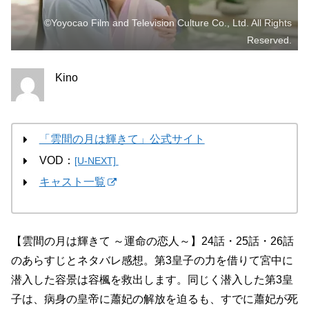
©Yoyocao Film and Television Culture Co., Ltd. All Rights
Reserved.
Kino
「雲間の月は輝きて」公式サイト
VOD：
[U-NEXT]
キャスト一覧
【雲間の月は輝きて ～運命の恋人～】24話・25話・26話
のあらすじとネタバレ感想。第3皇子の力を借りて宮中に
潜入した容景は容楓を救出します。同じく潜入した第3皇
子は、病身の皇帝に蕭妃の解放を迫るも、すでに蕭妃が死