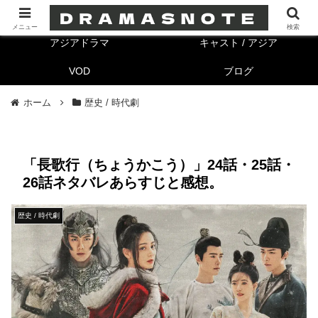
海外ドラマ
キャスト/海外
メニュー
検索
アジアドラマ
キャスト / アジア
VOD
ブログ
ホーム
歴史 / 時代劇
「長歌行（ちょうかこう）」24話・25話・
26話ネタバレあらすじと感想。
歴史 / 時代劇