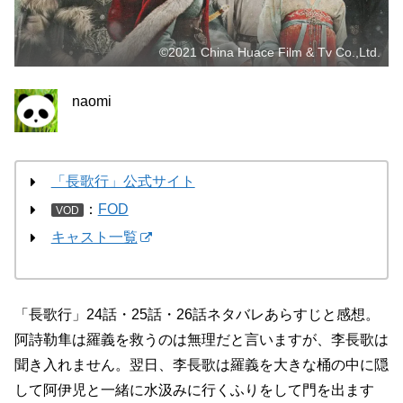
©2021 China Huace Film & Tv Co.,Ltd.
naomi
「長歌行」公式サイト
：
FOD
VOD
キャスト一覧
「長歌行」24話・25話・26話ネタバレあらすじと感想。
阿詩勒隼は羅義を救うのは無理だと言いますが、李長歌は
聞き入れません。翌日、李長歌は羅義を大きな桶の中に隠
して阿伊児と一緒に水汲みに行くふりをして門を出ます