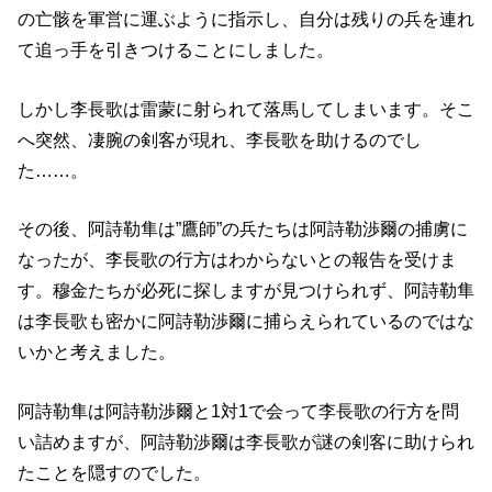
の亡骸を軍営に運ぶように指示し、自分は残りの兵を連れ
て追っ手を引きつけることにしました。
しかし李長歌は雷蒙に射られて落馬してしまいます。そこ
へ突然、凄腕の剣客が現れ、李長歌を助けるのでし
た……。
その後、阿詩勒隼は”鷹師”の兵たちは阿詩勒渉爾の捕虜に
なったが、李長歌の行方はわからないとの報告を受けま
す。穆金たちが必死に探しますが見つけられず、阿詩勒隼
は李長歌も密かに阿詩勒渉爾に捕らえられているのではな
いかと考えました。
阿詩勒隼は阿詩勒渉爾と1対1で会って李長歌の行方を問
い詰めますが、阿詩勒渉爾は李長歌が謎の剣客に助けられ
たことを隠すのでした。