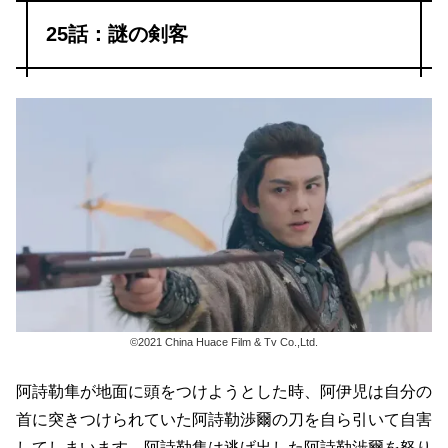
25話：謎の剣客
©2021 China Huace Film & Tv Co.,Ltd.
阿詩勒隼が地面に頭をつけようとした時、阿伊児は自分の
首に突きつけられていた阿詩勒渉爾の刀を自ら引いて自害
してしまいます。阿詩勒隼は逃げ出した阿詩勒渉爾を怒り