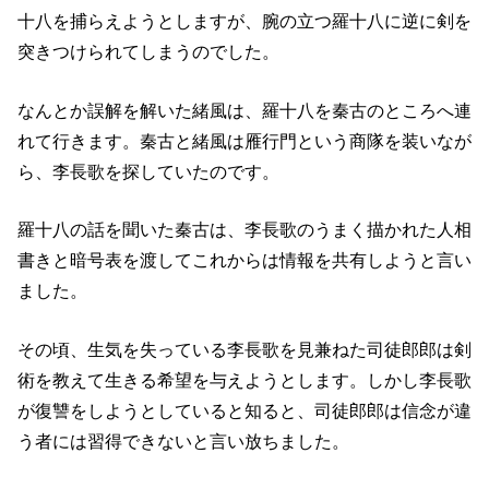
十八を捕らえようとしますが、腕の立つ羅十八に逆に剣を
突きつけられてしまうのでした。
なんとか誤解を解いた緒風は、羅十八を秦古のところへ連
れて行きます。秦古と緒風は雁行門という商隊を装いなが
ら、李長歌を探していたのです。
羅十八の話を聞いた秦古は、李長歌のうまく描かれた人相
書きと暗号表を渡してこれからは情報を共有しようと言い
ました。
その頃、生気を失っている李長歌を見兼ねた司徒郎郎は剣
術を教えて生きる希望を与えようとします。しかし李長歌
が復讐をしようとしていると知ると、司徒郎郎は信念が違
う者には習得できないと言い放ちました。