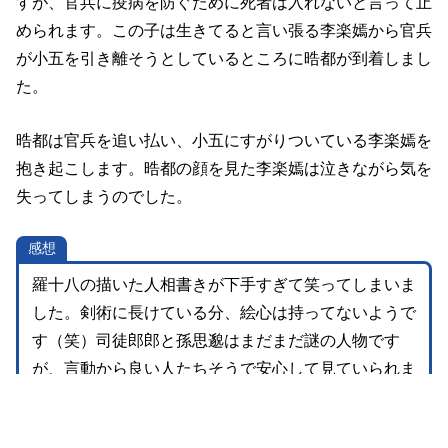
すが、官兵に疫病を防ぐために死者は入れないと言って止
められます。この子は生きてると言い張る李楽嫣から官兵
が小五を引き離そうとしているところに晧都が到着しまし
た。
晧都は官兵を追い払い、小五にすがりついている李楽嫣を
抱き起こします。晧都の顔を見た李楽嫣は泣きながら気を
失ってしまうのでした。
感想
羅十八の描いた人相書きが下手すぎて笑ってしまいま
した。剣術に長けている分、絵心は持ってないようで
す（笑）司徒郎郎と孫思邈はまだまだ謎の人物です
が、言動から良い人たちそうで安心して見ていられま
す。そして雲州から苦楽を共にしてきた小五を洛陽を
目前にして失ってしまった李楽嫣の悲しみは計り知れ