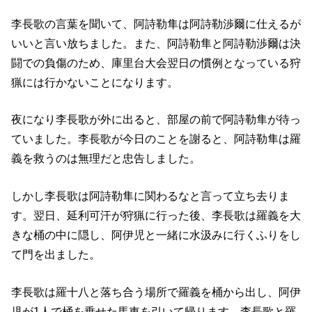
李長歌の言葉を聞いて、阿詩勒隼は阿詩勒渉爾に仕えるが
いいと言い放ちました。また、阿詩勒隼と阿詩勒渉爾は決
闘での負傷のため、庫里台大会翌日の慣例となっている狩
猟には行かないことになります。
夜になり李長歌が外に出ると、部屋の前で阿詩勒隼が待っ
ていました。李長歌が今日のことを謝ると、阿詩勒隼は羅
義を救うのは無理だと忠告しました。
しかし李長歌は阿詩勒隼に関わるなと言って立ち去りま
す。翌日、延利可汗が狩猟に行った後、李長歌は羅義を大
きな桶の中に隠し、阿伊児と一緒に水汲みに行くふりをし
て門を出ました。
李長歌は羅十八と落ち合う場所で羅義を桶から出し、阿伊
児が1人で桶を乗せた馬車を引いて帰ります。李長歌と羅