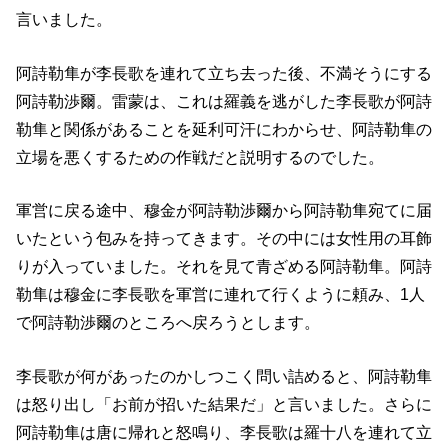
言いました。
阿詩勒隼が李長歌を連れて立ち去った後、不満そうにする
阿詩勒渉爾。雷蒙は、これは羅義を逃がした李長歌が阿詩
勒隼と関係があることを延利可汗にわからせ、阿詩勒隼の
立場を悪くするための作戦だと説明するのでした。
軍営に戻る途中、穆金が阿詩勒渉爾から阿詩勒隼宛てに届
いたという包みを持ってきます。その中には女性用の耳飾
りが入っていました。それを見て青ざめる阿詩勒隼。阿詩
勒隼は穆金に李長歌を軍営に連れて行くように頼み、1人
で阿詩勒渉爾のところへ戻ろうとします。
李長歌が何があったのかしつこく問い詰めると、阿詩勒隼
は怒り出し「お前が招いた結果だ」と言いました。さらに
阿詩勒隼は唐に帰れと怒鳴り、李長歌は羅十八を連れて立