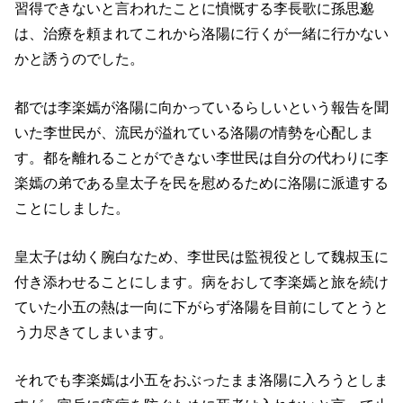
習得できないと言われたことに憤慨する李長歌に孫思邈
は、治療を頼まれてこれから洛陽に行くが一緒に行かない
かと誘うのでした。
都では李楽嫣が洛陽に向かっているらしいという報告を聞
いた李世民が、流民が溢れている洛陽の情勢を心配しま
す。都を離れることができない李世民は自分の代わりに李
楽嫣の弟である皇太子を民を慰めるために洛陽に派遣する
ことにしました。
皇太子は幼く腕白なため、李世民は監視役として魏叔玉に
付き添わせることにします。病をおして李楽嫣と旅を続け
ていた小五の熱は一向に下がらず洛陽を目前にしてとうと
う力尽きてしまいます。
それでも李楽嫣は小五をおぶったまま洛陽に入ろうとしま