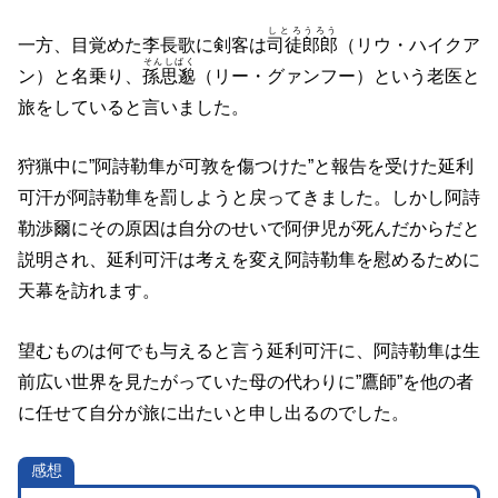
しとろうろう
一方、目覚めた李長歌に剣客は
司徒郎郎
（リウ・ハイクア
そんしばく
ン）と名乗り、
孫思邈
（リー・グァンフー）という老医と
旅をしていると言いました。
狩猟中に”阿詩勒隼が可敦を傷つけた”と報告を受けた延利
可汗が阿詩勒隼を罰しようと戻ってきました。しかし阿詩
勒渉爾にその原因は自分のせいで阿伊児が死んだからだと
説明され、延利可汗は考えを変え阿詩勒隼を慰めるために
天幕を訪れます。
望むものは何でも与えると言う延利可汗に、阿詩勒隼は生
前広い世界を見たがっていた母の代わりに”鷹師”を他の者
に任せて自分が旅に出たいと申し出るのでした。
感想