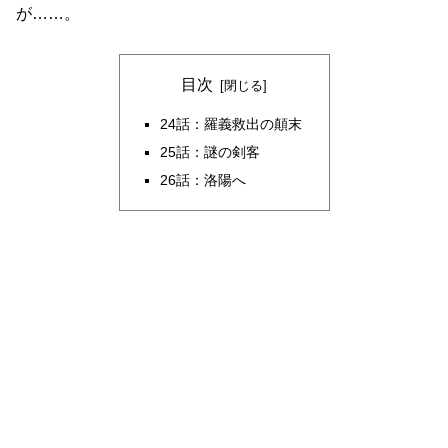
が……。
目次
24話：羅義救出の顛末
25話：謎の剣客
26話：洛陽へ