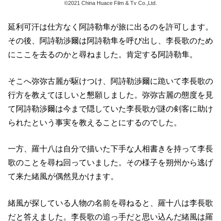
©2021 China Huace Film & Tv Co.,Ltd.
延利可汗は仕方なく阿詩勒隼が旅に出るのを許可します。
その後、阿詩勒渉爾は阿詩勒隼を呼び出し、李長歌のため
にここを去るのかと尋ねました。肯定する阿詩勒隼。
そこへ弥弥古麗が駆けつけ、阿詩勒渉爾に跪いて李長歌の
行方を教えてほしいと懇願しました。弥弥古麗の態度を見
て阿詩勒渉爾は今まで隠していた李長歌が謎の剣客に助け
られたという事実を教えることにするのでした。
一方、羅十八は自分で描いた下手な人相書きを持って李長
歌のことを尋ね回っていました。その様子を朔州から逃げ
て来た緒風が偶然見かけます。
緒風が探している人物の名前を尋ねると、羅十八は李長歌
だと答えました。李長歌の追っ手だと思い込んだ緒風は羅