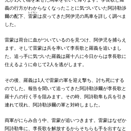
義の行方がわからなくなったことに気づいていた阿詩勒渉
レイモン
爾の配下、
雷蒙
は戻ってきた阿伊児の馬車を詳しく調べま
した。
雷蒙は荷台に血がついているのを見つけ、阿伊児を捕らえ
ます。そして雷蒙は兵を率いて李長歌と羅義を追いまし
た。追っ手に気づいた羅義は羅十八に今日からは李長歌に
仕えるように命じて2人を逃がします。
その後、羅義は1人で雷蒙の軍を迎え撃ち、討ち死にする
のでした。報告を聞いて追ってきた阿詩勒渉爾が李長歌と
羅十八の行く手を阻みます。その時、阿詩勒隼も兵を引き
連れて現れ、阿詩勒渉爾の軍と対峙しました。
両軍がにらみ合う中、雷蒙が追いつきます。雷蒙はなぜか
阿詩勒隼に、李長歌を解放するからそちらも手を出すなと