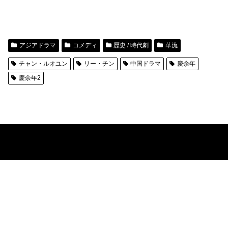
アジアドラマ
コメディ
歴史 / 時代劇
華流
チャン・ルオユン
リー・チン
中国ドラマ
慶余年
慶余年2