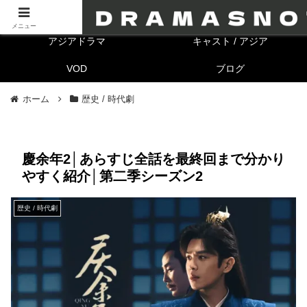
海外ドラマ
キャスト/海外
メニュー
アジアドラマ
キャスト / アジア
VOD
ブログ
ホーム
歴史 / 時代劇
慶余年2│あらすじ全話を最終回まで分かり
やすく紹介│第二季シーズン2
歴史 / 時代劇