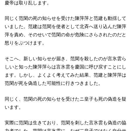
慶帝は取り乱します。
同じく范閑の死の知らせを受けた陳萍萍と范建も動揺して
いました。范建は范閑を使者として北斉へ送り込んだ陳萍
萍を責め、そのせいで范閑の命が危険にさらされたのだと
怒りをぶつけます。
そこへ、新しい知らせが届き、范閑を殺したのが言氷雲ら
しいと知った陳萍萍らは言氷雲を慶国に呼び戻すことにし
ます。しかし、よくよく考えてみた結果、范建と陳萍萍は
范閑が死を偽造した可能性に行きつきました。
同じく、范閑の死の知らせを受けたニ皇子も死の偽造を疑
います。
実際に范閑は生きており、范閑を刺した言氷雲も偽造の協
力者でした。范閑は言氷雲に、なぜ二皇子ではなく自分サ