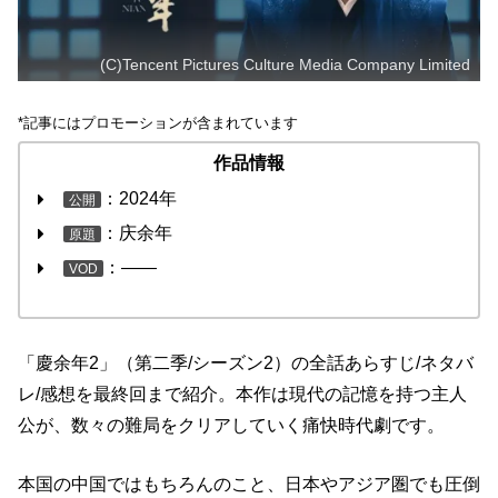
(C)Tencent Pictures Culture Media Company Limited
*記事にはプロモーションが含まれています
作品情報
：2024年
公開
：庆余年
原題
：――
VOD
「慶余年2」（第二季/シーズン2）の全話あらすじ/ネタバ
レ/感想を最終回まで紹介。本作は現代の記憶を持つ主人
公が、数々の難局をクリアしていく痛快時代劇です。
本国の中国ではもちろんのこと、日本やアジア圏でも圧倒