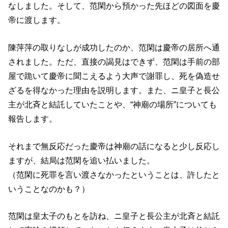
なしました。そして、范閑から預かった先ほどの図面を慶
帝に渡します。
陳萍萍の取りなしが成功したのか、范閑は慶帝の居所へ通
されました。ただ、直接の謁見はできず、范閑は手前の部
屋で跪いて慶帝に聞こえるよう大声で謝罪し、死を偽造せ
ざるを得なかった理由を説明します。また、ニ皇子と長公
主が北斉と結託していたことや、“神廟の場所”についても
報告します。
それまで無反応だった慶帝は神廟の話になると少し反応し
ますが、結局は范閑を追い払いました。
（范閑に死罪を言い渡さなかったということは、許したと
いうことなのかも？）
范閑は皇太子のもとを訪ね、ニ皇子と長公主が北斉と結託