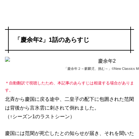
「慶余年2」1話のあらすじ
「慶余年２～麒麟児、挑む～」©New Classics Me
＊自動翻訳で視聴したため、本記事のあらすじは相違する場合がありま
す。
北斉から慶国に戻る途中、二皇子の配下に包囲された范閑
は背後から言氷雲に刺されて倒れました。
（↑シーズン1のラストシーン）
慶国には范閑が死亡したとの知らせが届き、それを聞いた