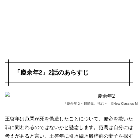
「慶余年2」2話のあらすじ
「慶余年２～麒麟児、挑む～」©New Classics Me
王啓年は范閑が死を偽造したことについて、慶帝を欺いた
罪に問われるのではないかと懸念します。范閑は自分には
考えがあると言い、王啓年に引き続き滕梓荊の妻子を探す