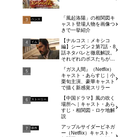
「風起洛陽」の相関図キ
サスペンス
ャスト登場人物を画像つ
きで一挙紹介
【ナルコス：メキシコ
クライム
編】シーズン２第7話・8
話ネタバレと徹底解説。
それぞれのボスたちが動
き出す。
『ガス人間』（Netflix）
SF
キャスト・あらすじ｜小
栗旬主演、豪華キャスト
で描く新感覚スリラー
【中国ドラマ】風の吹く
ラブストーリー
場所へ｜キャスト・あら
すじ・相関図・ロケ地解
説
アップルサイダービネガ
本が原作
ー（Netflix）キャスト・