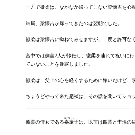
一方で徽柔は、なかなか帰ってこない梁懐吉を心
結局、梁懐吉が帰ってきたのは翌朝でした。
徽柔は梁懐吉に拗ねてみせますが、二度と許可な
宮中では側室2人が懐妊し、徽柔を連れて祝いに
ていないことを暴露しました。
徽柔は「父上の心を軽くするために嫁いだけど、
ちょうどやって来た趙禎は、その話を聞いてショ
かけいし
徽柔の侍女である
嘉慶
子は、以前は徽柔と李瑋の