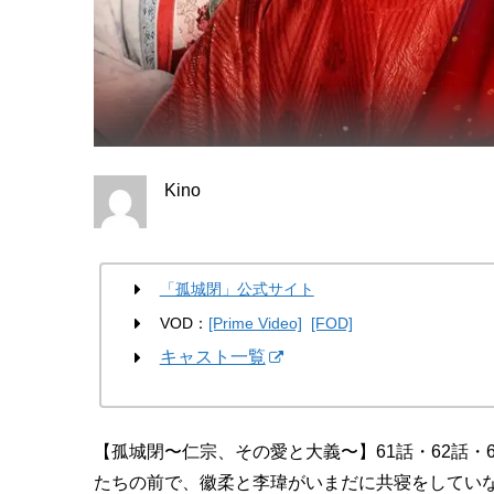
Kino
「孤城閉」公式サイト
VOD：
[Prime Video]
[FOD]
キャスト一覧
【孤城閉〜仁宗、その愛と大義〜】61話・62話
たちの前で、徽柔と李瑋がいまだに共寝をしてい