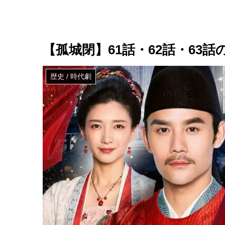
【孤城閉】61話・62話・63
歴史 / 時代劇