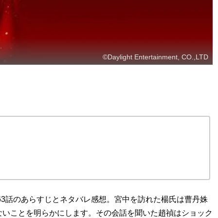
©Daylight Entertainment, CO.,LTD
・63話のあらすじとネタバレ感想。宮中を訪れた楊氏は曹丹姝
ないことを明らかにします。その会話を聞いた趙禎はショック