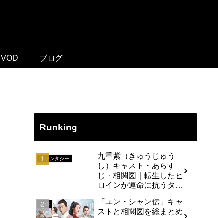
VOD
ブログ
Runking
九重紫（きゅうじゅう
ファンタジー
し）キャスト・あらす
じ・相関図｜転生したヒ
ロインが運命に抗うタイ
ムリープ・ラブストーリ
「ユン・シャン伝」キャ
ー
武侠
ストと相関図を総まとめ