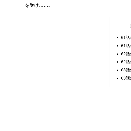
を受け……。
61
61
62
62
63
63