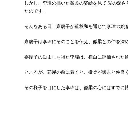
しかし、李瑋の描いた徽柔の姿絵を見て 愛の深さ
たのです。
そんなある日、嘉慶子が董秋和を通じて李瑋の絵
嘉慶子は李瑋にそのことを伝え、徽柔との仲を深
嘉慶子の励ましを得た李瑋は、崔白に評価された
ところが、部屋の前に着くと、徽柔が懐吉と仲良
その様子を目にした李瑋は、徽柔の心にはすでに