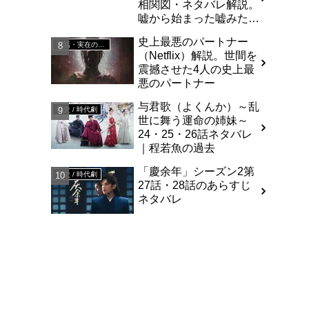
相関図・ネタバレ解説。
嘘から始まった嘘みたい
な物語
史上最悪のパートナー
実話・実在の人物を基にした
（Netflix）解説。世間を
震撼させた4人の史上最
悪のパートナー
与君歌（よくんか）～乱
歴史 / 時代劇
世に舞う運命の姉妹～
24・25・26話ネタバレ
｜程若魚の過去
「慶余年」シーズン2第
歴史 / 時代劇
27話・28話のあらすじ
ネタバレ