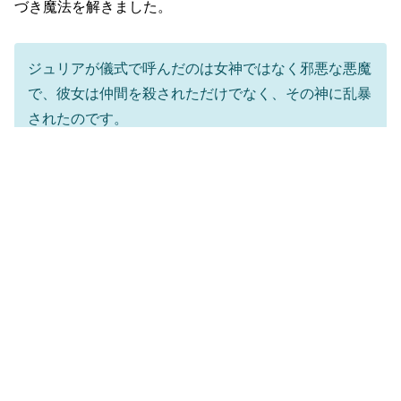
づき魔法を解きました。
ジュリアが儀式で呼んだのは女神ではなく邪悪な悪魔
で、彼女は仲間を殺されただけでなく、その神に乱暴
されたのです。
クエンティンは、ジュリアの様子がおかしくなり話しを聞
こうとしましたが、「話したくない」と言われてしまいま
す。
ジュリアを連れ帰ってきたクエンティンは、ビーストがプ
ロヴァンスではなく
マーティン
だった事を知り驚きまし
た。
マーティンは、プロヴァンスに虐待されていたジェー