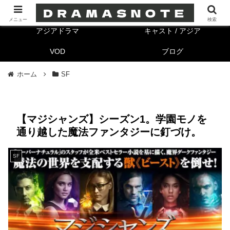
海外ドラマ
キャスト/海外
メニュー
検索
アジアドラマ
キャスト / アジア
VOD
ブログ
ホーム
SF
【マジシャンズ】シーズン1。学園モノを
通り越した魔法ファンタジーに釘づけ。
SF