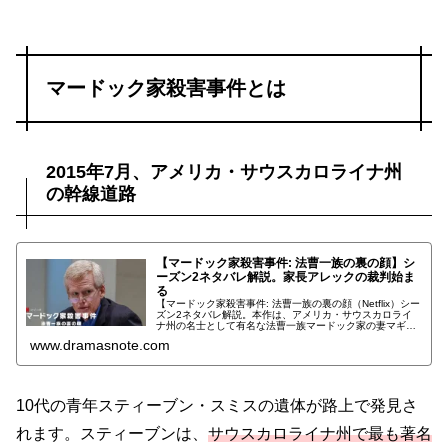
マードック家殺害事件とは
2015年7月、アメリカ・サウスカロライナ州
の幹線道路
【マードック家殺害事件: 法曹一族の裏の顔】シ
ーズン2ネタバレ解説。家長アレックの裁判始ま
る
【マードック家殺害事件: 法曹一族の裏の顔（Netflix）シー
ズン2ネタバレ解説。本作は、アメリカ・サウスカロライ
ナ州の名士として有名な法曹一族マードック家の妻マギー
と次男ポール殺害事件に迫った、全3話構成のドキュメン
www.dramasnote.com
タリードラマです。シーズン2では、マードック家の家長
アレックの裁判に至るまでの過程を家政婦やいとこなどの
証言を交えて、詳しく解説していきます。
10代の青年スティーブン・スミスの遺体が路上で発見さ
れます。スティーブンは、
サウスカロライナ州で最も著名