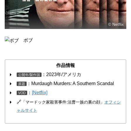
© Netflix
ボブ
作品情報
：2023年/アメリカ
公開年/製作国
：Murdaugh Murders: A Southern Scandal
原題
：
[Netflix]
VOD
🔗
「マードック家殺害事件:法曹一族の裏の顔」
オフィシ
ャルサイト