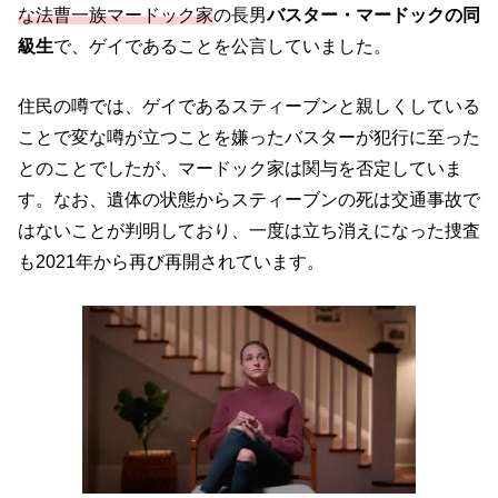
な法曹一族マードック家
の長男
バスター・マードックの同
級生
で、ゲイであることを公言していました。
住民の噂では、ゲイであるスティーブンと親しくしている
ことで変な噂が立つことを嫌ったバスターが犯行に至った
とのことでしたが、マードック家は関与を否定していま
す。なお、遺体の状態からスティーブンの死は交通事故で
はないことが判明しており、一度は立ち消えになった捜査
も2021年から再び再開されています。