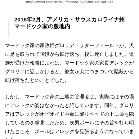
https://twitter.com/NetflixJP/status/1628338814451081217
2018年2月、アメリカ・サウスカロライナ州
マードック家の敷地内
マードック家の家政婦グロリア・サターフィールドが、犬
に足を取られて階段から転げ落ち、後に死亡しました。遺
族が受けた報告によれば、マードック家の家長アレックが
グロリアに話しかけると、彼女が犬につまづいて階段から
転げ落ちたとのことでした。
しかし、マードック家の土地の管理者は、実際にはその場
にアレックの姿はなかったと話しています。同年、グロリ
アはアレックがオピオイド中毒に陥りベッドの下に薬を隠
しているのを発見したため、次男ポールにその旨を打ち明
けたところ、ポールはアレックを見張るようになっていま