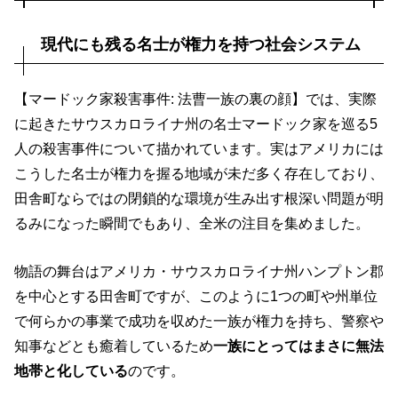
現代にも残る名士が権力を持つ社会システム
【マードック家殺害事件: 法曹一族の裏の顔】では、実際
に起きたサウスカロライナ州の名士マードック家を巡る5
人の殺害事件について描かれています。実はアメリカには
こうした名士が権力を握る地域が未だ多く存在しており、
田舎町ならではの閉鎖的な環境が生み出す根深い問題が明
るみになった瞬間でもあり、全米の注目を集めました。
物語の舞台はアメリカ・サウスカロライナ州ハンプトン郡
を中心とする田舎町ですが、このように1つの町や州単位
で何らかの事業で成功を収めた一族が権力を持ち、警察や
知事などとも癒着しているため
一族にとってはまさに無法
地帯と化している
のです。