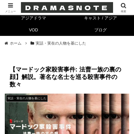
海外ドラマ
キャスト/海外
メニュー
検索
アジアドラマ
キャスト / アジア
VOD
ブログ
ホーム
実話・実在の人物を基にした
【マードック家殺害事件: 法曹一族の裏の
顔】解説。著名な名士を巡る殺害事件の
数々
実話・実在の人物を基にした