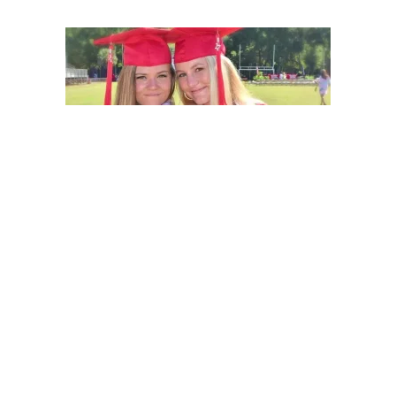
https://twitter.com/NetflixJP/status/1628338814451081217
現在アレックは、妻マギーと次男ポール殺害事件の裁判の
最中ですが、2019年のマロリー・ビーチ死亡事件を巡っ
て遺族から過失致死訴訟を起こされており、年内に裁判が
予定されています。
マードック家殺害事件: 法曹一族の裏の顔 シーズン2解
説