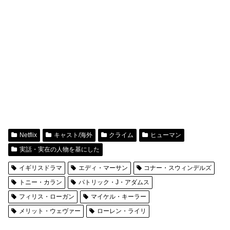
Netflix
キャスト/海外
クライム
ヒューマン
実話・実在の人物を基にした
イギリスドラマ
エディ・マーサン
コナー・スウィンデルズ
トニー・カラン
パトリック・J・アダムス
フィリス・ローガン
マイケル・キーラー
メリット・ウェヴァー
ローレン・ライリ