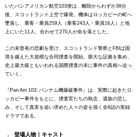
いたパンアメリカン航空103便は、離陸からわずか38分
後、スコットランド上空で爆発。機体はロッカビーの町へ
墜落し、乗客・乗員259人（乗客243人・乗員16人）と地
上にいた11人、合わせて270人が命を落とした。
この未曾有の悲劇を受け、スコットランド警察とFBIは国
境を越えた大規模な合同捜査を開始。膨大な証拠を集め、
史上最大級ともいわれる国際捜査の末に事件の真相へ迫っ
ていく。
『Pan Am 103: パンナム機爆破事件』は、実際に起きたロ
ッカビー事件をもとに、捜査官たちの執念、遺族の悲し
み、そして真実を追い求めた人々の姿を描く全6話の実録
ドラマである。
登場人物｜キャスト