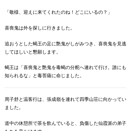
「敬様、迎えに来てくれたのね！どこにいるの？」
喜喪鬼は外を探しに行きました。
追おうとした蝎王の足に艶鬼がしがみつき、喜喪鬼を見逃
してほしいと懇願します。
蝎王は「喜喪鬼と艶鬼を毒蝎の分舵へ連れて行け。誰にも
知られるな」と毒菩薩に命じました。
周子舒と温客行は、張成嶺を連れて四季山荘に向かってい
ました。
道中の休憩所で茶を飲んでいると、負傷した仙霞派の弟子