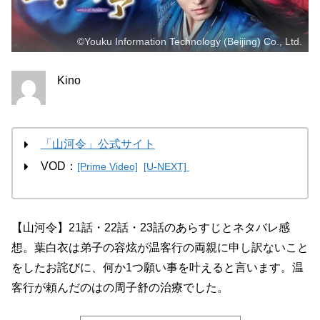
©Youku Information Technology (Beijing) Co., Ltd.
Kino
「山河令」公式サイト
VOD：
[Prime Video]
[U-NEXT]
【山河令】21話・22話・23話のあらすじとネタバレ感
想。葉白衣は弟子の容炫が温客行の両親に申し訳ないこと
をしたお詫びに、何か1つ願い事を叶えると言います。温
客行が頼んだのはの周子舒の治療でした。