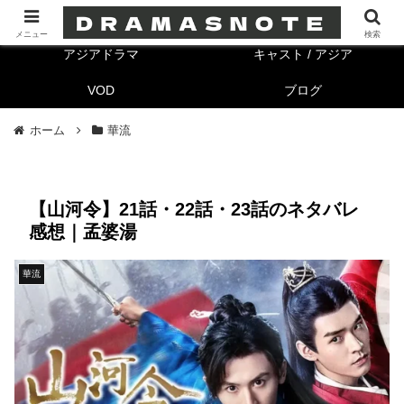
海外ドラマ
キャスト/海外
メニュー
検索
アジアドラマ
キャスト / アジア
VOD
ブログ
ホーム
華流
【山河令】21話・22話・23話のネタバレ
感想｜孟婆湯
華流