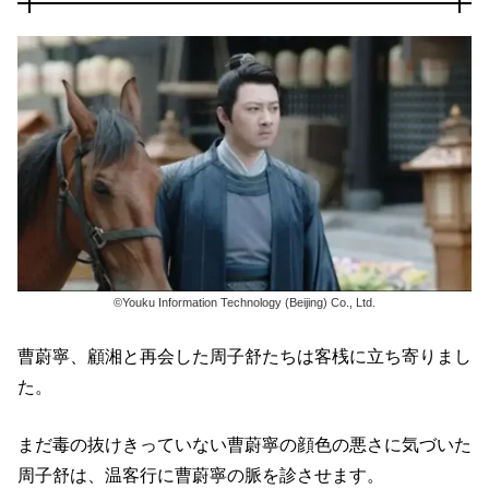
©Youku Information Technology (Beijing) Co., Ltd.
曹蔚寧、顧湘と再会した周子舒たちは客桟に立ち寄りまし
た。
まだ毒の抜けきっていない曹蔚寧の顔色の悪さに気づいた
周子舒は、温客行に曹蔚寧の脈を診させます。