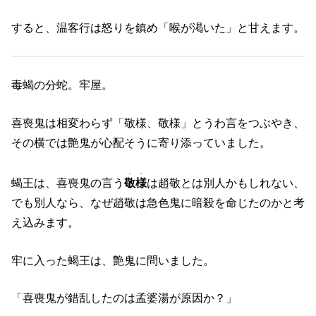
すると、温客行は怒りを鎮め「喉が渇いた」と甘えます。
毒蝎の分蛇。牢屋。
喜喪鬼は相変わらず「敬様、敬様」とうわ言をつぶやき、
その横では艶鬼が心配そうに寄り添っていました。
・・
蝎王は、喜喪鬼の言う
敬様
は趙敬とは別人かもしれない、
でも別人なら、なぜ趙敬は急色鬼に暗殺を命じたのかと考
え込みます。
牢に入った蝎王は、艶鬼に問いました。
「喜喪鬼が錯乱したのは孟婆湯が原因か？」