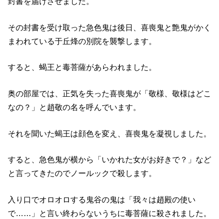
封書を届けさせました。
その封書を受け取った急色鬼は後日、喜喪鬼と艶鬼がかく
まわれている于丘烽の別院を襲撃します。
すると、蝎王と毒菩薩があらわれました。
奥の部屋では、正気を失った喜喪鬼が「敬様、敬様はどこ
なの？」と趙敬の名を呼んでいます。
それを聞いた蝎王は顔色を変え、喜喪鬼を凝視しました。
すると、急色鬼が横から「いかれた女がお好きで？」など
と言ってきたのでノールックで殺します。
入り口でオロオロする鬼谷の鬼は「我々は趙殿の使い
で……」と言い終わらないうちに毒菩薩に殺されました。