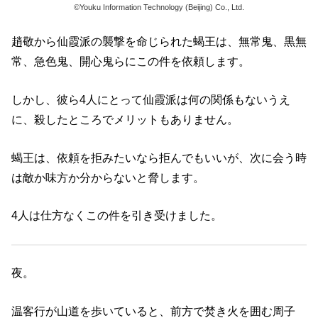
©Youku Information Technology (Beijing) Co., Ltd.
趙敬から仙霞派の襲撃を命じられた蝎王は、無常鬼、黒無
常、急色鬼、開心鬼らにこの件を依頼します。
しかし、彼ら4人にとって仙霞派は何の関係もないうえ
に、殺したところでメリットもありません。
蝎王は、依頼を拒みたいなら拒んでもいいが、次に会う時
は敵か味方か分からないと脅します。
4人は仕方なくこの件を引き受けました。
夜。
温客行が山道を歩いていると、前方で焚き火を囲む周子