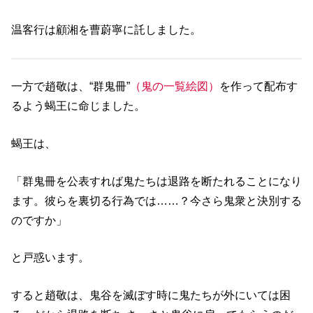
温客行は顧湘を曹蔚寧に託しました。
一方で趙敬は、“群鬼冊”
（鬼の一覧絵図）
を作って配布す
るよう蝎王に命じました。
蝎王は、
「群鬼冊を公表すれば鬼たちは退路を断たれることになり
ます。彼らを裏切る行為では……？今さら鬼衆と決別する
のですか」
と戸惑います。
すると趙敬は、鬼谷を滅ぼす時に鬼たちが外にいては困