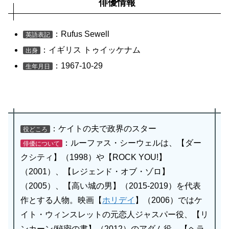
俳優情報
：Rufus Sewell
英語表記
：イギリス トゥイッケナム
出身
：1967-10-29
生年月日
：ケイトの夫で政界のスター
役どころ
：ルーファス・シーウェルは、【ダー
俳優について
クシティ】（1998）や【ROCK YOU!】
（2001）、【レジェンド・オブ・ゾロ】
（2005）、【高い城の男】（2015-2019）を代表
作とする人物。映画【
ホリデイ
】（2006）ではケ
イト・ウィンスレットの元恋人ジャスパー役、【リ
ンカーン/秘密の書】（2012）のアダム役、【ヘラ