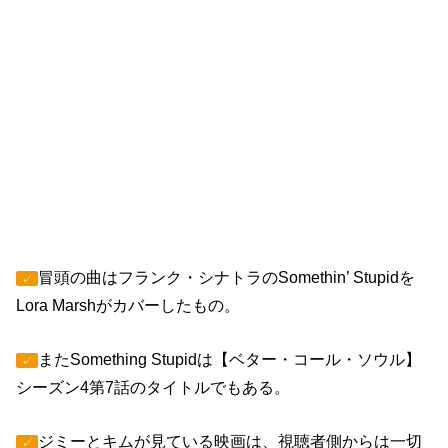
【ベター・コール・ソウル】シーズン5第9
話のトリビアと感想。
冒頭の曲はフランク・シナトラのSomethin’ Stupidを
✓
Lora Marshがカバーしたもの。
またSomething Stupidは【ベター・コール・ソウル】
✓
シーズン4第7話のタイトルでもある。
ジミーとキムが見ている映画は、視聴者側からは一切
✓