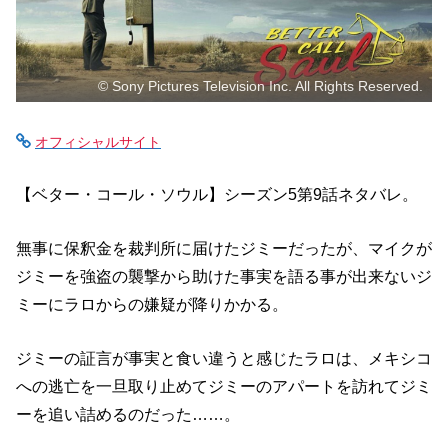
© Sony Pictures Television Inc. All Rights Reserved.
オフィシャルサイト
【ベター・コール・ソウル】シーズン5第9話ネタバレ。
無事に保釈金を裁判所に届けたジミーだったが、マイクが
ジミーを強盗の襲撃から助けた事実を語る事が出来ないジ
ミーにラロからの嫌疑が降りかかる。
ジミーの証言が事実と食い違うと感じたラロは、メキシコ
への逃亡を一旦取り止めてジミーのアパートを訪れてジミ
ーを追い詰めるのだった……。