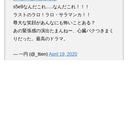
s5e9なんだこれ…..なんだこれ！！！
ラストのラロ！ラロ・サラマンカ！！
尊大な笑顔があんなにも怖いことある？
あの緊張感の演出たまんねー、心臓バクつきまく
りだった。最高のドラマ。
— 一円 (@_Itien)
April 19, 2020
映画を一本見たぐらいの満足感があった💦
終盤の10分ぐらいの緊張感といったら…。キムの
結末をまだ知らない身としては言い様のない不安
でいっぱいだった
もうキムは無関係じゃないんだね
#ベターコール