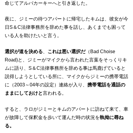
命じてアルバカーキーへと引き返した。
夜に、ジミーの待つアパートに帰宅したキムは、彼女が今
日S＆C法律事務所を辞めた事を話し、あくまでも困って
いる人を助けたいと言う。
選択が道を決める
、
これは悪い選択だ
（Bad Choise
Road)と、ジミーがマイクから言われた言葉をそっくりキ
ムに語り、S＆C法律事務所を辞める事は馬鹿げていると
説得しようとしている所に、マイクからジミーの携帯電話
に（2003～04年の設定）連絡が入り、
携帯電話を通話の
ままにしておけと
言われる。
すると、ラロがジミーとキムのアパートに訪ねて来て、車
が故障して保釈金を歩いて運んだ時の状況を
執拗に尋ね
る。