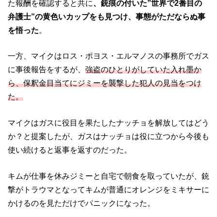
た報酬を確認すると共に
、銃痕の付いた”世界で2番目の
弁護士”の黄色いカップをも見つけ、事態がただならぬ事
を悟った
。
一方、マイクはロス・ポヨス・エルマノスの事務所でガス
に事後報告をするが、
強盗のひとりがしていた入れ墨か
ら、保釈金目当てにジミーを襲撃した犯人の見当をつけ
た。
マイクはガスに役目を果たしたナッチョを解放してはどう
か？と提案したが、ガスはナッチョは役に立つから今後も
使い続けると返事を返すのだった。
キムが仕事を休みジミーと自宅で朝食を取っていたが、銃
撃がトラウマとなってキムが普通にオレンジをミキサーに
かけるのを見ただけでパニックになった。