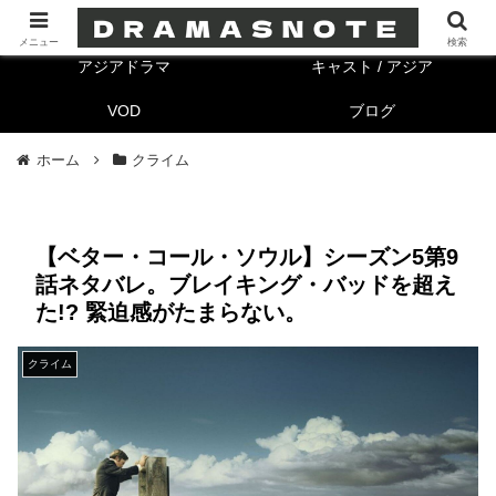
海外ドラマ
キャスト/海外
メニュー
検索
アジアドラマ
キャスト / アジア
VOD
ブログ
ホーム
クライム
【ベター・コール・ソウル】シーズン5第9
話ネタバレ。ブレイキング・バッドを超え
た!? 緊迫感がたまらない。
クライム