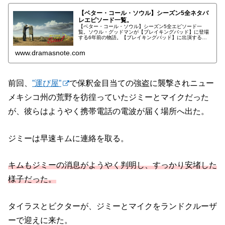
【ベター・コール・ソウル】シーズン5全ネタバ
レエピソード一覧。
【ベター・コール・ソウル】シーズン5全エピソード一
覧。ソウル・グッドマンが【ブレイキングバッド】に登場
する6年前の物語。【ブレイキングバッド】に出演するキ
ャラクターと共に、ジミーとマイクの背景が描かれてい
る。
www.dramasnote.com
前回、
”運び屋”
で保釈金目当ての強盗に襲撃されニュー
メキシコ州の荒野を彷徨っていたジミーとマイクだった
が、彼らはようやく携帯電話の電波が届く場所へ出た。
ジミーは早速キムに連絡を取る。
キムもジミーの消息がようやく判明し、すっかり安堵した
様子だった。
タイラスとビクターが、ジミーとマイクをランドクルーザ
ーで迎えに来た。