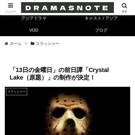
海外ドラマ
キャスト/海外
メニュー
検索
アジアドラマ
キャスト / アジア
VOD
ブログ
ホーム
スラッシャー
「13日の金曜日」の前日譚「Crystal
Lake（原題）」の制作が決定！
スラッシャー