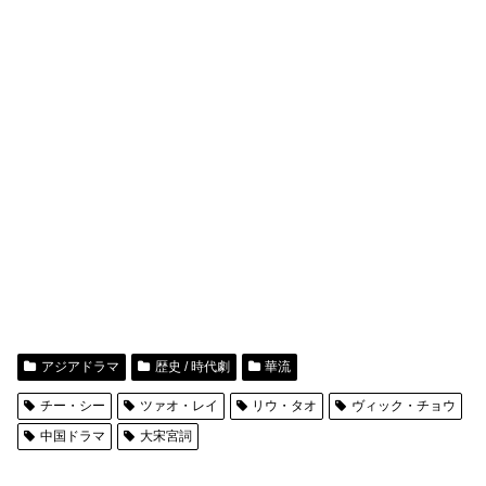
アジアドラマ
歴史 / 時代劇
華流
チー・シー
ツァオ・レイ
リウ・タオ
ヴィック・チョウ
中国ドラマ
大宋宮詞