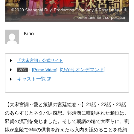
©2020 Shanghai Ruyi Production Company & Rosat media &
entertainment corporation
Kino
「大宋宮詞」公式サイト
[ひかりオンデマンド]
：
[Prime Video]
VOD
キャスト一覧
【大宋宮詞～愛と策謀の宮廷絵巻～】21話・22話・23話
のあらすじとネタバレ感想。郭清漪に嘆願された趙恒は、
郭賢の流刑を免じました。そして朝議の場で大臣らに、劉
娥が皇陵で3年の供養を終えたら入内を認めることを確約