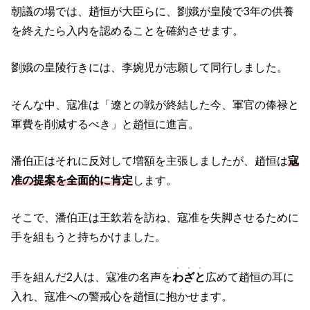
朝議の場では、趙恒が大臣らに、劉娥が皇陵で3年の供養
を終えたら入内を認めることを確約させます。
劉娥の皇陵行きには、李婉児が志願して同行しました。
そんな中、寇准は「遼との戦が終結した今、軍官の俸禄と
軍費を削減するべき」と趙恒に進言。
潘伯正はそれに反対して増額を主張しましたが、趙恒は
寇
准の提案を全面的に肯定
します。
そこで、潘伯正は王欽若を訪ね、寇准を失脚させるために
手を組もうと持ちかけました。
・・・
手を組んだ2人は、寇准の名声を
わざと
広めて趙恒の耳に
入れ、寇准への警戒心を趙恒に抱かせます。