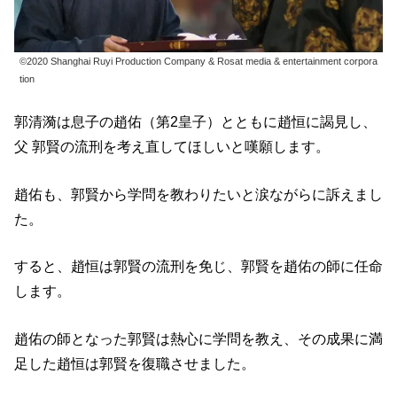
©2020 Shanghai Ruyi Production Company & Rosat media & entertainment corpora
tion
郭清漪は息子の趙佑（第2皇子）とともに趙恒に謁見し、
父 郭賢の流刑を考え直してほしいと嘆願します。
趙佑も、郭賢から学問を教わりたいと涙ながらに訴えまし
た。
すると、趙恒は郭賢の流刑を免じ、郭賢を趙佑の師に任命
します。
趙佑の師となった郭賢は熱心に学問を教え、その成果に満
足した趙恒は郭賢を復職させました。