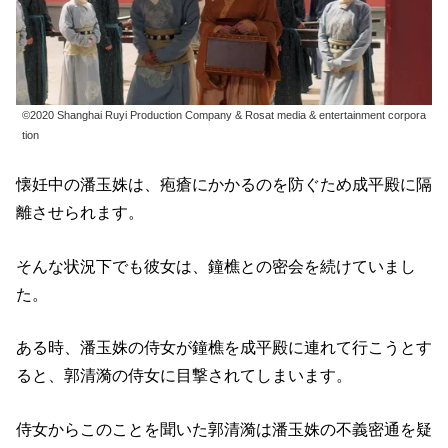
©2020 Shanghai Ruyi Production Company & Rosat media & entertainment corpora
tion
懐妊中の潘玉姝は、疱瘡にかかるのを防ぐため成平殿に隔
離させられます。
そんな状況下でも彼女は、鐘樵との密会を続けていまし
た。
ある時、潘玉姝の侍女が鐘樵を成平殿に連れて行こうとす
ると、郭清漪の侍女に目撃されてしまいます。
侍女からこのことを聞いた郭清漪は潘玉姝の不義密通を疑