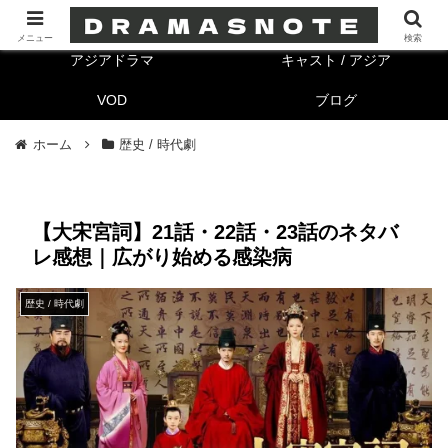
海外ドラマ
キャスト/海外
メニュー
検索
アジアドラマ
キャスト / アジア
VOD
ブログ
ホーム
歴史 / 時代劇
【大宋宮詞】21話・22話・23話のネタバ
レ感想｜広がり始める感染病
歴史 / 時代劇