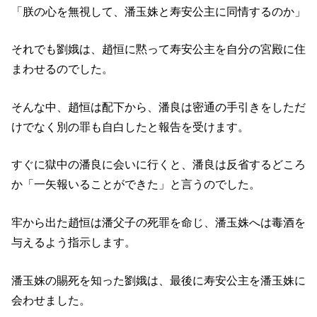
「朕の心を無視して、潘玉姝と寿安公主に同情するのか」
それでも劉娥は、趙恒に黙って寿安公主を自分の宮殿に住
まわせるのでした。
そんな中、趙恒は配下から、潘良は密通の手引きをしただ
けでなく別の罪も自白したと報告を受けます。
すぐに獄中の潘良に会いに行くと、潘良は反省するどころ
か「一矢報いることができた」と言うのでした。
牢から出た趙恒は潘父子の死罪を命じ、潘玉姝へは毒酒を
与えるよう指示します。
潘玉姝の賜死を知った劉娥は、最後に寿安公主を潘玉姝に
会わせました。