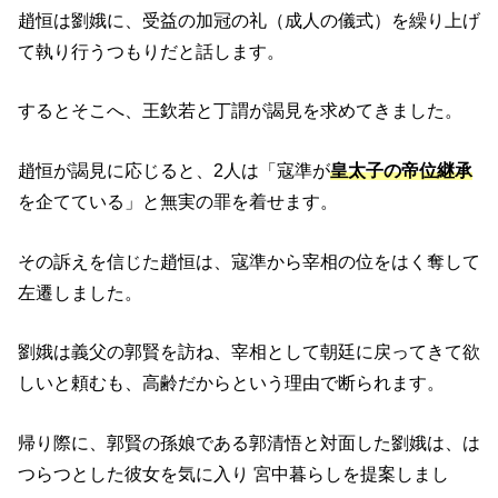
趙恒は劉娥に、受益の加冠の礼（成人の儀式）を繰り上げ
て執り行うつもりだと話します。
するとそこへ、王欽若と丁謂が謁見を求めてきました。
趙恒が謁見に応じると、2人は「寇準が
皇太子の帝位継承
を企てている」と無実の罪を着せます。
その訴えを信じた趙恒は、寇準から宰相の位をはく奪して
左遷しました。
劉娥は義父の郭賢を訪ね、宰相として朝廷に戻ってきて欲
しいと頼むも、高齢だからという理由で断られます。
帰り際に、郭賢の孫娘である郭清悟と対面した劉娥は、は
つらつとした彼女を気に入り 宮中暮らしを提案しまし