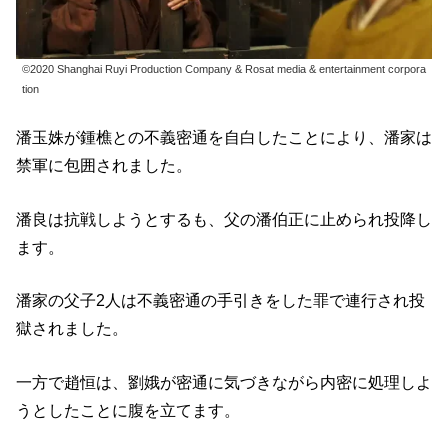
©2020 Shanghai Ruyi Production Company & Rosat media & entertainment corpora
tion
潘玉姝が鍾樵との不義密通を自白したことにより、潘家は
禁軍に包囲されました。
潘良は抗戦しようとするも、父の潘伯正に止められ投降し
ます。
潘家の父子2人は不義密通の手引きをした罪で連行され投
獄されました。
一方で趙恒は、劉娥が密通に気づきながら内密に処理しよ
うとしたことに腹を立てます。