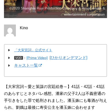
©2020 Shanghai Ruyi Production Company & Rosat media &
entertainment corporation
Kino
「大宋宮詞」公式サイト
[ひかりオンデマンド]
：
[Prime Video]
VOD
キャスト一覧
【大宋宮詞～愛と策謀の宮廷絵巻～】41話・42話・43話
のあらすじとネタバレ感想。潘家の父子2人は不義密通の
手引きをした罪で処刑されました。潘玉姝にも毒酒が与え
られ、劉娥は最後に寿安公主を潘玉姝に会わせます