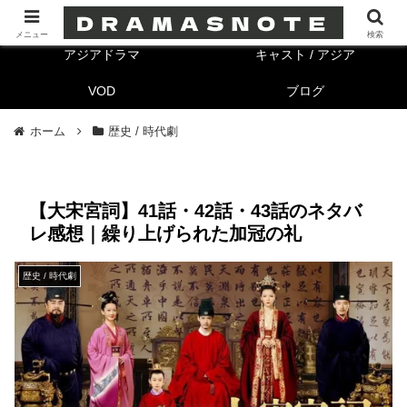
海外ドラマ
キャスト/海外
メニュー
検索
アジアドラマ
キャスト / アジア
VOD
ブログ
ホーム
歴史 / 時代劇
【大宋宮詞】41話・42話・43話のネタバ
レ感想｜繰り上げられた加冠の礼
歴史 / 時代劇