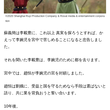
©2020 Shanghai Ruyi Production Company & Rosat media & entertainment corpora
tion
蘇義簡は李載豊に、これ以上 真実を探ろうとすれば、か
えって李婉児を宮中で苦しめることになると忠告しまし
た。
それを聞いた李載豊は、李婉児のために都を去ります。
宮中では、趙恒が李婉児の宮を封鎖しました。
趙恒は劉娥に、受益と国を守るためなら手段は選ばないと
語り、共に業を背負おうと誓い合います。
10年後。