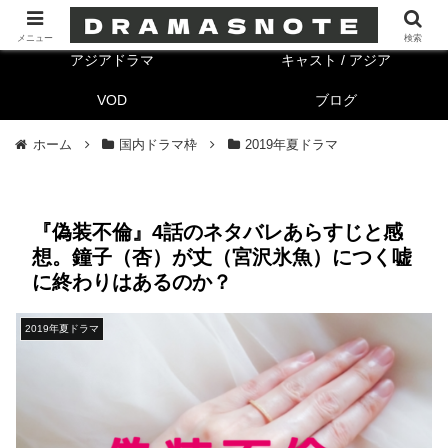
海外ドラマ
キャスト/海外
メニュー
検索
アジアドラマ
キャスト / アジア
VOD
ブログ
ホーム
国内ドラマ枠
2019年夏ドラマ
『偽装不倫』4話のネタバレあらすじと感
想。鐘子（杏）が丈（宮沢氷魚）につく嘘
に終わりはあるのか？
2019年夏ドラマ