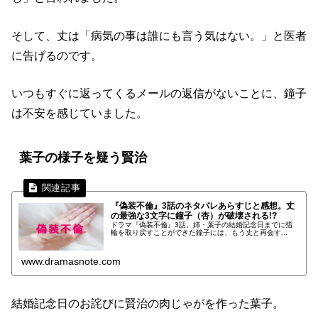
そして、丈は「病気の事は誰にも言う気はない。」と医者
に告げるのです。
いつもすぐに返ってくるメールの返信がないことに、鐘子
は不安を感じていました。
葉子の様子を疑う賢治
『偽装不倫』3話のネタバレあらすじと感想。丈
の最強な3文字に鐘子（杏）が破壊される!?
ドラマ『偽装不倫』3話。姉・葉子の結婚記念日までに指
輪を取り戻すことができた鐘子には、もう丈と再会す...
www.dramasnote.com
結婚記念日のお詫びに賢治の肉じゃがを作った葉子。