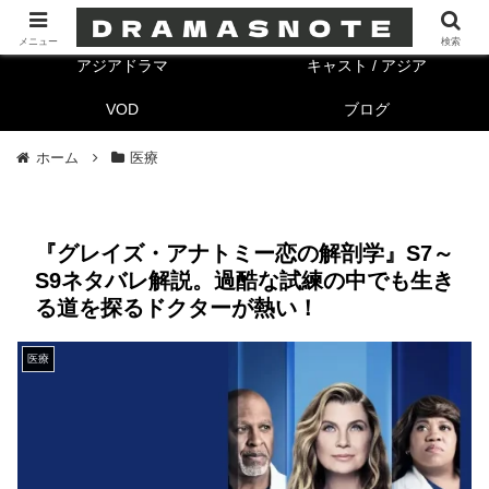
海外ドラマ
キャスト/海外
メニュー
検索
アジアドラマ
キャスト / アジア
VOD
ブログ
ホーム
医療
『グレイズ・アナトミー恋の解剖学』S7～
S9ネタバレ解説。過酷な試練の中でも生き
る道を探るドクターが熱い！
医療