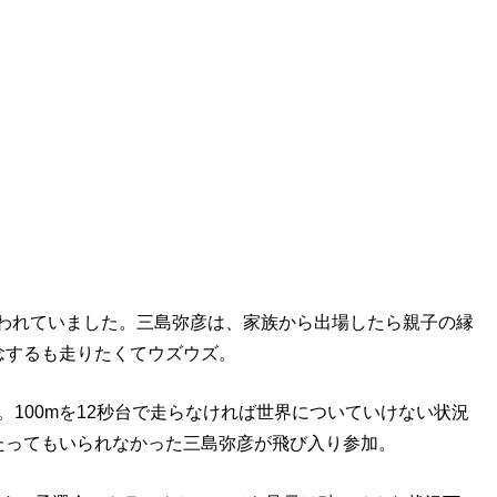
ケズ」あらすじ
が行われていました。三島弥彦は、家族から出場したら親子の縁
念するも走りたくてウズウズ。
。100mを12秒台で走らなければ世界についていけない状況
たってもいられなかった三島弥彦が飛び入り参加。