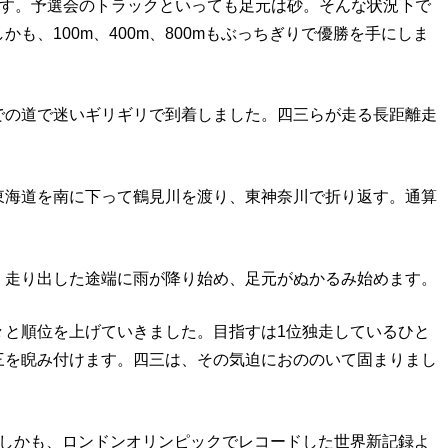
のです。予選会のトラックといっても足元は砂。そんな状況下で
も、100m、400m、800mもぶっちぎりで優勝を手にしま
での道で迷いギリギリで到着しました。四三らが走る長距離走
東海道を南に下って鶴見川を渡り、東神奈川で折り返す。通算
、走り出した途端に雨が降り始め、足元がぬかるみ始めます。
々と順位を上げていきました。目指すは1位独走しているひと
三を睨み付けます。四三は、その気迫におののいて固まりまし
。しかも、ロンドンオリンピックでレコードした世界新記録よ