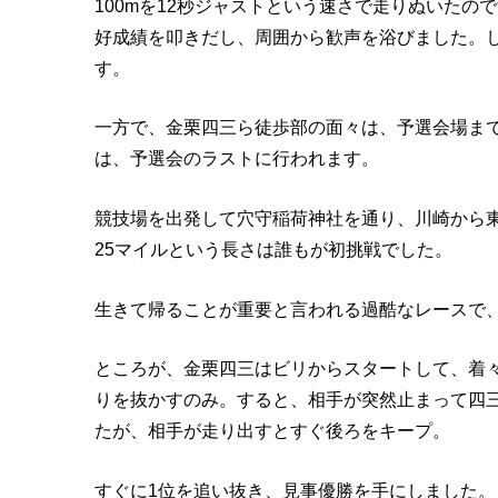
100mを12秒ジャストという速さで走りぬいた
好成績を叩きだし、周囲から歓声を浴びました。しか
す。
一方で、金栗四三ら徒歩部の面々は、予選会場ま
は、予選会のラストに行われます。
競技場を出発して穴守稲荷神社を通り、川崎から
25マイルという長さは誰もが初挑戦でした。
生きて帰ることが重要と言われる過酷なレースで
ところが、金栗四三はビリからスタートして、着
りを抜かすのみ。すると、相手が突然止まって四
たが、相手が走り出すとすぐ後ろをキープ。
すぐに1位を追い抜き、見事優勝を手にしました