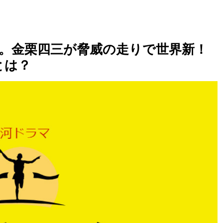
説。金栗四三が脅威の走りで世界新！
とは？