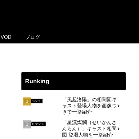
VOD
ブログ
Runking
「風起洛陽」の相関図キ
サスペンス
ャスト登場人物を画像つ
きで一挙紹介
「星漢燦爛（せいかんさ
ラブロマンス
んらん）」キャスト相関
図 登場人物を一挙紹介