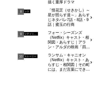
描く重厚ドラマ
「惜花芷（せきかし）～
ロマンス
星が照らす道～」あらす
じネタバレ7話・8話・9
話｜蜜玉の行商
フォー・シーズンズ
ロマンティックコメディ
（Netflix）キャスト・相
関図・あらすじ｜アラ
ン・アルダの映画「四
季」をドラマ化
ランサム・キャニオン
ラブストーリー
（Netflix）キャスト・あ
らすじ・相関図｜その町
には、まだ言葉にできな
い感情がある