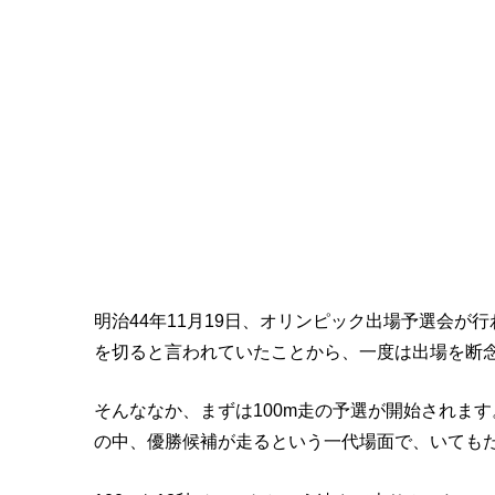
『いだてん』第5話「雨ニモマ
明治44年11月19日、オリンピック出場予選会
を切ると言われていたことから、一度は出場を断
そんななか、まずは100m走の予選が開始されます
の中、優勝候補が走るという一代場面で、いても