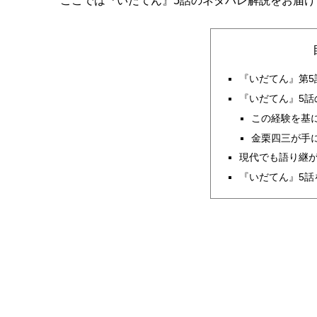
ここでは『いだてん』5話のネタバレ解説をお届け
『いだてん』第5
『いだてん』5話
この経験を基
金栗四三が手
現代でも語り継
『いだてん』5話