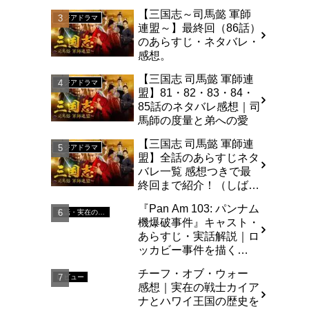
【三国志～司馬懿 軍師
アジアドラマ
連盟～】最終回（86話）
のあらすじ・ネタバレ・
感想。
【三国志 司馬懿 軍師連
アジアドラマ
盟】81・82・83・84・
85話のネタバレ感想｜司
馬師の度量と弟への愛
【三国志 司馬懿 軍師連
アジアドラマ
盟】全話のあらすじネタ
バレ一覧 感想つきで最
終回まで紹介！（しば
い）
『Pan Am 103: パンナム
実話・実在の人物を基にした
機爆破事件』キャスト・
あらすじ・実話解説｜ロ
ッカビー事件を描く
Netflixドラマ
チーフ・オブ・ウォー
レビュー
感想｜実在の戦士カイア
ナとハワイ王国の歴史を