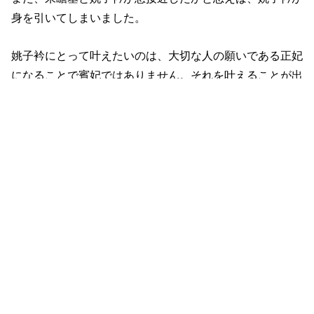
身を引いてしまいました。
姚子衿にとって叶えたいのは、大切な人の願いである正妃
になることで賓妃ではありません。それを叶えることが出
来なくなったいま、彼女にとって朱瞻基の側にいることは
どれだけ苦痛なことでしょう。
だからこそ、このまま厨師として生きる方が楽だと感じた
のかもしれません。
胡善祥も姚子衿の立場を知っているし、朱瞻基が姚子衿に
心を惹かれているのも知っているので、必死なのかと思い
ます。
ただ、自分勝手な思いで朱瞻基を避けていながら、今にな
って……というのが鼻につきます。