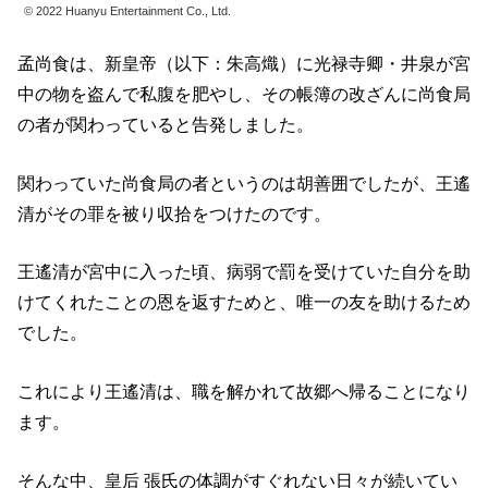
© 2022 Huanyu Entertainment Co., Ltd.
孟尚食は、新皇帝（以下：朱高熾）に光禄寺卿・井泉が宮
中の物を盗んで私腹を肥やし、その帳簿の改ざんに尚食局
の者が関わっていると告発しました。
関わっていた尚食局の者というのは胡善囲でしたが、王遙
清がその罪を被り収拾をつけたのです。
王遙清が宮中に入った頃、病弱で罰を受けていた自分を助
けてくれたことの恩を返すためと、唯一の友を助けるため
でした。
これにより王遙清は、職を解かれて故郷へ帰ることになり
ます。
そんな中、皇后 張氏の体調がすぐれない日々が続いてい