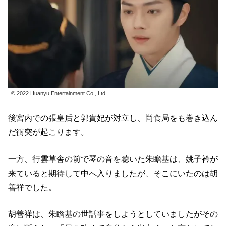
© 2022 Huanyu Entertainment Co., Ltd.
後宮内での張皇后と郭貴妃が対立し、尚食局をも巻き込ん
だ衝突が起こります。
一方、行雲草舎の前で琴の音を聴いた朱瞻基は、姚子衿が
来ていると期待して中へ入りましたが、そこにいたのは胡
善祥でした。
胡善祥は、朱瞻基の世話事をしようとしていましたがその