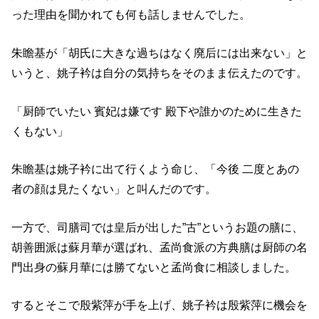
った理由を聞かれても何も話しませんでした。
朱瞻基が「胡氏に大きな過ちはなく廃后には出来ない」と
いうと、姚子衿は自分の気持ちをそのまま伝えたのです。
「厨師でいたい 賓妃は嫌です 殿下や誰かのために生きた
くもない」
朱瞻基は姚子衿に出て行くよう命じ、「今後 二度とあの
者の顔は見たくない」と叫んだのです。
一方で、司膳司では皇后が出した”古”というお題の膳に、
胡善囲派は蘇月華が選ばれ、孟尚食派の方典膳は厨師の名
門出身の蘇月華には勝てないと孟尚食に相談しました。
するとそこで殷紫萍が手を上げ、姚子衿は殷紫萍に機会を