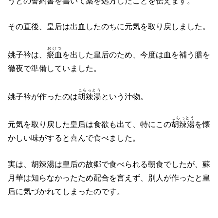
うとの誓約書を書いて薬を処方したことを伝えます。
その直後、皇后は出血したのちに元気を取り戻しました。
おけつ
姚子衿は、
瘀血
を出した皇后のため、今度は血を補う膳を
徹夜で準備していました。
こらっとう
姚子衿が作ったのは
胡辣湯
という汁物。
こらっとう
元気を取り戻した皇后は食欲も出て、特にこの
胡辣湯
を懐
かしい味がすると喜んで食べました。
実は、胡辣湯は皇后の故郷で食べられる朝食でしたが、蘇
月華は知らなかったため配合を言えず、別人が作ったと皇
后に気づかれてしまったのです。