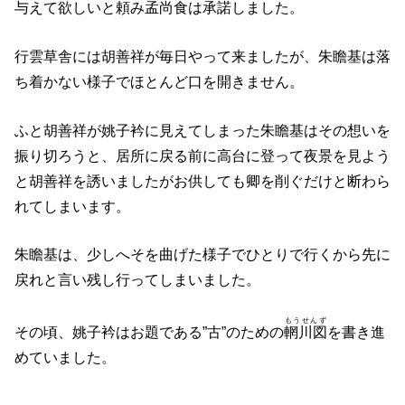
与えて欲しいと頼み孟尚食は承諾しました。
行雲草舎には胡善祥が毎日やって来ましたが、朱瞻基は落
ち着かない様子でほとんど口を開きません。
ふと胡善祥が姚子衿に見えてしまった朱瞻基はその想いを
振り切ろうと、居所に戻る前に高台に登って夜景を見よう
と胡善祥を誘いましたがお供しても卿を削ぐだけと断わら
れてしまいます。
朱瞻基は、少しへそを曲げた様子でひとりで行くから先に
戻れと言い残し行ってしまいました。
もうせんず
その頃、姚子衿はお題である”古”のための
輞川図
を書き進
めていました。