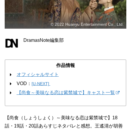
© 2022 Huanyu Entertainment Co., Ltd.
DramasNote編集部
作品情報
オフィシャルサイト
VOD：
[U-NEXT]
【尚食～美味なる恋は紫禁城で】キャスト一覧
【尚食（しょうしょく）～美味なる恋は紫禁城で】18
話・19話・20話あらすじネタバレと感想。王遙清が胡善