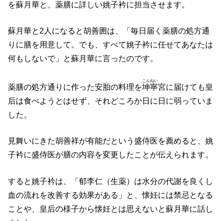
を蘇月華と、薬膳に詳しい姚子衿に担当させます。
蘇月華と2人になると胡善囲は、「毎日届く薬膳の処方通
りに膳を用意して。でも、すべて姚子衿に任せてあなたは
何もしないで」と蘇月華に言ったのです。
こんねい
薬膳の処方通りに作った安胎の料理を
坤寧
宮に届けても皇
后は食べようとはせず、それどころか日に日に弱っていま
した。
見舞いにきた胡善祥が有能だという盛侍医を薦めると、姚
子衿に盛侍医が膳の内容を変更したことが伝えられます。
すると姚子衿は、「郁李仁（生薬）は水分の代謝を良くし
血の流れを改善する効果がある」と、懐妊には禁忌となる
ことや、皇后の様子から懐妊とは思えないと蘇月華に話し