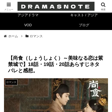
海外ドラマ
キャスト/海外
メニュー
検索
アジアドラマ
キャスト / アジア
VOD
ブログ
ホーム
ロマンス
【尚食（しょうしょく）～美味なる恋は紫
禁城で】18話・19話・20話あらすじネタ
バレと感想。
ロマンス