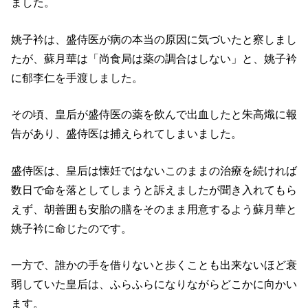
ました。
姚子衿は、盛侍医が病の本当の原因に気づいたと察しまし
たが、蘇月華は「尚食局は薬の調合はしない」と、姚子衿
に郁李仁を手渡しました。
その頃、皇后が盛侍医の薬を飲んで出血したと朱高熾に報
告があり、盛侍医は捕えられてしまいました。
盛侍医は、皇后は懐妊ではないこのままの治療を続ければ
数日で命を落としてしまうと訴えましたが聞き入れてもら
えず、胡善囲も安胎の膳をそのまま用意するよう蘇月華と
姚子衿に命じたのです。
一方で、誰かの手を借りないと歩くことも出来ないほど衰
弱していた皇后は、ふらふらになりながらどこかに向かい
ます。