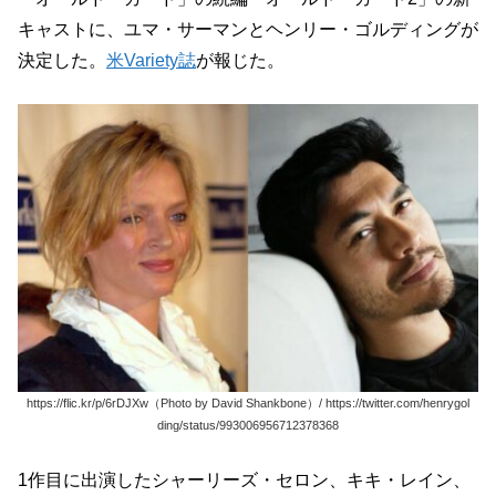
キャストに、ユマ・サーマンとヘンリー・ゴルディングが
決定した。
米Variety誌
が報じた。
https://flic.kr/p/6rDJXw（Photo by David Shankbone）/ https://twitter.com/henrygol
ding/status/993006956712378368
1作目に出演したシャーリーズ・セロン、キキ・レイン、