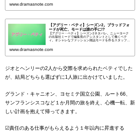
ベティ】シーズン1の感想をお伝えします。
www.dramasnote.com
【アグリー・ベティ】シーズン2。ブラッドフォ
ードが死亡、モードは誰の手に!?
【アグリー・ベティ】シーズン2ネタバレ。ニューヨーク
の出版社ミードで編集長のアシスタントとして働くベテ
ィ。オシャレなファッション雑誌モードを作るスタッフの
中で浮きまくっているベティでしたが、持ち前の明るさと
根性で仲間との信頼関係を築いていきました。
www.dramasnote.com
ジオとヘンリーの2人から交際を求められたベティでした
が、結局どちらも選ばずに1人旅に出かけていました。
グランド・キャニオン、ヨセミテ国立公園、ルート66、
サンフランシスコなど１か月間の旅を終え、心機一転、新
しい計画を抱えて帰ってきます。
☑責任のある仕事がもらえるよう１年以内に昇進する