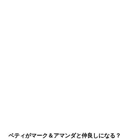
【アグリー・ベティ】シーズン3のネタバ
レと見どころ
ベティがマーク＆アマンダと仲良しになる？