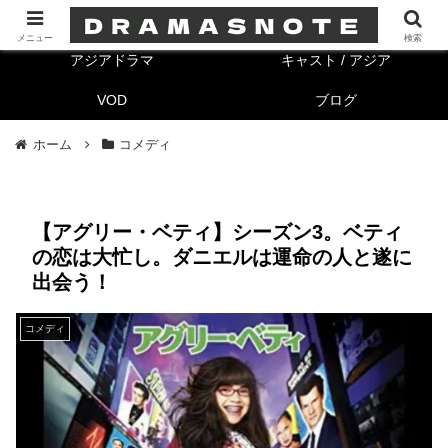
海外ドラマ
キャスト/海外
メニュー
検索
アジアドラマ
キャスト / アジア
VOD
ブログ
ホーム
コメディ
【アグリー・ベティ】シーズン3。ベティ
の恋は大忙し。ダニエルは運命の人と遂に
出会う！
コメディ