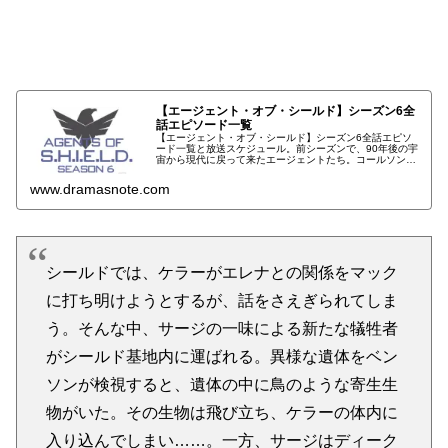
【エージェント・オブ・シールド】シーズ
ン3あらすじ
【エージェント・オブ・シールド】シーズン6全
話エピソード一覧
【エージェント・オブ・シールド】シーズン6全話エピソ
ード一覧と放送スケジュール。前シーズンで、90年後の宇
宙から現代に戻って来たエージェントたち。コールソンは
シールドを引退し、メイとともにタヒチで余生を送ること
にしてから1年後。コールソンを看取ったメイはシールド
www.dramasnote.com
に復帰し、シールドも新しい長官の下で新体制…
シールドでは、ケラーがエレナとの関係をマック
に打ち明けようとするが、話をさえぎられてしま
う。そんな中、サージの一味による新たな犠牲者
がシールド基地内に運ばれる。異様な遺体をベン
ソンが検視すると、遺体の中に鳥のような寄生生
物がいた。その生物は飛び立ち、ケラーの体内に
入り込んでしまい……。一方、サージはディーク