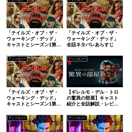
「テイルズ・オブ・ザ・
「テイルズ・オブ・ザ・
ウォーキング・デッド」
ウォーキング・デッド」
キャストとシーズン1第2
全話ネタバレあらすじ
話ネタバレ：終末世界×タ
イムループ
アンソロジー
アンソロジー
「テイルズ・オブ・ザ・
【ギレルモ・デル・トロ
ウォーキング・デッド」
の驚異の部屋】キャスト
キャストとシーズン1第1
紹介と全話解説・レビュ
話ネタバレ：チャット相
ー。ギレルモ・デル・ト
手にはご注意を
ロワールドが炸裂！
アンソロジー
アンソロジー