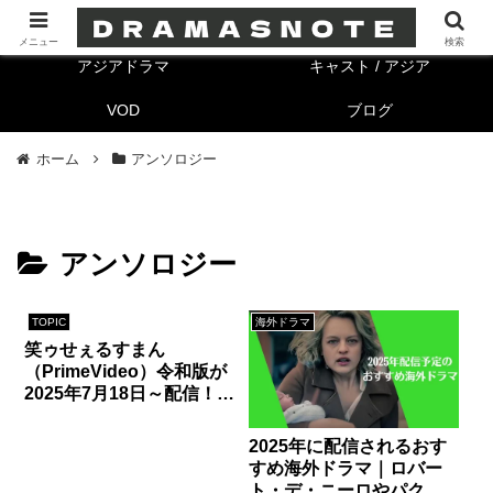
海外ドラマ
キャスト/海外
メニュー
検索
アジアドラマ
キャスト / アジア
VOD
ブログ
ホーム
アンソロジー
アンソロジー
TOPIC
海外ドラマ
笑ゥせぇるすまん
（PrimeVideo）令和版が
2025年7月18日～配信！キ
モかわスイーツや限定フ
ードが堪能できるコラボ
2025年に配信されるおす
カフェ情報も！
すめ海外ドラマ｜ロバー
ト・デ・ニーロやパク・