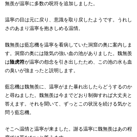
無羨が温寧に多数の呪符を追加しました。
温寧の目は元に戻り、意識を取り戻したようです。うれし
さのあまり温寧を抱きしめる温情。
魏無羨は藍忘機を温寧を看病していた洞窟の奥に案内しま
す。洞窟の奥には陰気の強い血の池がありました。魏無羨
は
陰虎符
が温寧の怨念を引き出したため、この池の水も血
の臭いが強まったと説明します。
藍忘機は魏無羨に、温寧がまた暴れ出したらどうするのか
と尋ねました。魏無羨は今までどおり制御すれば大丈夫と
答えます。それを聞いて、ずっとこの状況を続ける気かと
問う藍忘機。
そこへ温情と温寧が来ました。謝る温寧に魏無羨はあの程