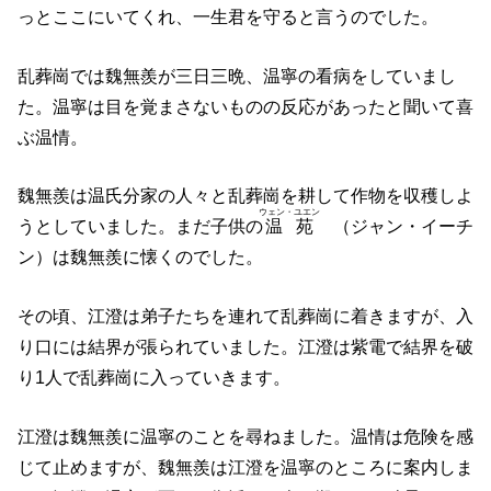
っとここにいてくれ、一生君を守ると言うのでした。
乱葬崗では魏無羨が三日三晩、温寧の看病をしていまし
た。温寧は目を覚まさないものの反応があったと聞いて喜
ぶ温情。
魏無羨は温氏分家の人々と乱葬崗を耕して作物を収穫しよ
ウェン・ユエン
うとしていました。まだ子供の
温苑
（ジャン・イーチ
ン）は魏無羨に懐くのでした。
その頃、江澄は弟子たちを連れて乱葬崗に着きますが、入
り口には結界が張られていました。江澄は紫電で結界を破
り1人で乱葬崗に入っていきます。
江澄は魏無羨に温寧のことを尋ねました。温情は危険を感
じて止めますが、魏無羨は江澄を温寧のところに案内しま