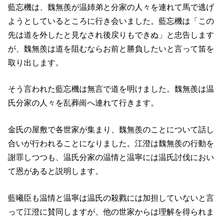
藍忘機は、魏無羨が温姉弟と分家の人々を連れて馬で逃げ
ようとしているところに行き会いました。藍忘機は「この
先は道を外したと見なされ後戻りもできぬ」と忠告します
が、魏無羨は道を阻むならお前と勝負したいと言って笛を
取り出します。
そう言われた藍忘機は無言で道を明けました。魏無羨は温
氏分家の人々を乱葬崗へ連れて行きます。
金氏の屋敷で各世家が集まり、魏無羨のことについて話し
合いが行われることになりました。江澄は魏無羨の行動を
謝罪しつつも、温氏分家の温情と温寧には温氏討伐におい
て恩があると説明します。
藍曦臣も温情と温寧は温氏の殺戮には加担していないと言
って江澄に賛同しますが、他の世家からは理解を得られま