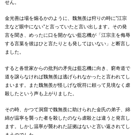
せん。
金光善は場を煽るかのように、魏無羨は狩りの時に”江宗
主など眼中にない”と言っていたと言い出します。その発
言を聞き、めったに口を開かない藍忘機が「江宗主を侮辱
する言葉を彼はひと言たりとも発してはいない」と断言し
ました。
すると各世家からの批判の矛先は藍忘機に向き、窮奇道で
道を譲らなければ魏無羨は逃げられなかったと言われてし
まいます。また魏無羨が怪しげな呪符に頼って見境なく虐
殺したという声も上がりました。
その時、かつて洞窟で魏無羨に助けられた金氏の弟子、綿
綿が温寧を襲った者を殺したのなら虐殺とは違うと発言し
ます。しかし温寧が襲われた証拠はないと言い返されてし
まうのでした。