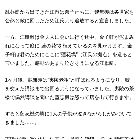
乱葬崗から出てきた江澄は弟子たちに、魏無羨は各世家を
公然と敵に回したため江氏より追放すると宣言しました。
一方、江厭離は金夫人に会いに行く途中、金子軒が泥まみ
れになって庭に”蓮の花”を植えているのを見かけます。金
子軒は君のためにここに”蓮花塢”（江氏の拠点）を造ると
言いました。感動のあまり泣きそうになる江厭離。
1ヶ月後。魏無羨は”夷陵老祖”と呼ばれるようになり、嘘
を交えた講談まで出回るようになっていました。夷陵の茶
楼で偶然講談を聞いた藍忘機は怒って店を出て行きます。
すると藍忘機の脚に1人の子供が泣きながらしがみついて
きました……。