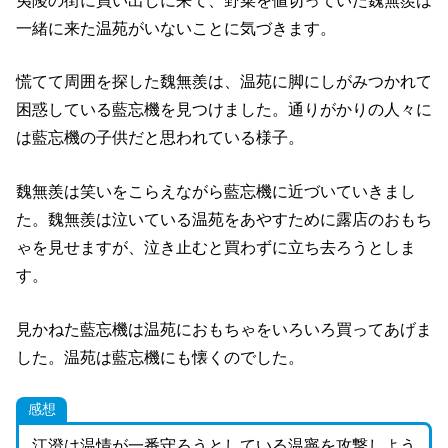
夷陵の街に買い出しに来て、野菜を値切っていた魏無羨は
一緒に来た温苑がいないことに気づきます。
慌てて周囲を探した魏無羨は、温苑に脚にしがみつかれて
困惑している藍忘機を見つけました。通りがかりの人々に
は藍忘機の子供だと思われている様子。
魏無羨は笑いをこらえながら藍忘機に近づいていきまし
た。魏無羨は泣いている温苑をあやすために露店のおもち
ゃを見せますが、泣き止むと買わずに立ち去ろうとしま
す。
見かねた藍忘機は温苑におもちゃをいろいろ買ってあげま
した。温苑は藍忘機にも懐くのでした。
感想
江澄は温情が一番守ろうとしている温寧を攻撃しよう