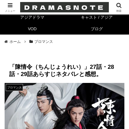
海外ドラマ
キャスト/海外
メニュー
検索
アジアドラマ
キャスト / アジア
VOD
ブログ
ホーム
ブロマンス
「陳情令（ちんじょうれい）」27話・28
話・29話あらすじネタバレと感想。
ブロマンス