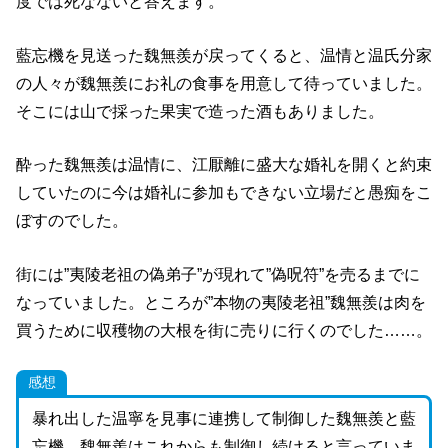
度では死なないと答えます。
藍忘機を見送った魏無羨が戻ってくると、温情と温氏分家
の人々が魏無羨にお礼の食事を用意して待っていました。
そこには山で採った果実で造った酒もありました。
酔った魏無羨は温情に、江厭離に盛大な婚礼を開くと約束
していたのに今は婚礼に参加もできない立場だと愚痴をこ
ぼすのでした。
街には”夷陵老祖の偽弟子”が現れて”偽呪符”を売るまでに
なっていました。ところが”本物の夷陵老祖”魏無羨は肉を
買うために収穫物の大根を街に売りに行くのでした……。
感想
暴れ出した温寧を見事に連携して制御した魏無羨と藍
忘機。魏無羨はこれからも制御し続けると言っていま