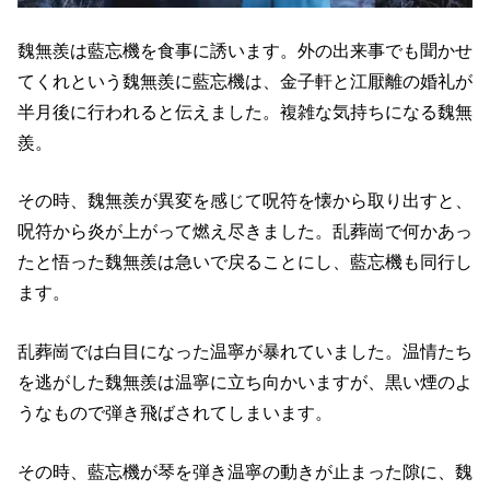
魏無羨は藍忘機を食事に誘います。外の出来事でも聞かせ
てくれという魏無羨に藍忘機は、金子軒と江厭離の婚礼が
半月後に行われると伝えました。複雑な気持ちになる魏無
羨。
その時、魏無羨が異変を感じて呪符を懐から取り出すと、
呪符から炎が上がって燃え尽きました。乱葬崗で何かあっ
たと悟った魏無羨は急いで戻ることにし、藍忘機も同行し
ます。
乱葬崗では白目になった温寧が暴れていました。温情たち
を逃がした魏無羨は温寧に立ち向かいますが、黒い煙のよ
うなもので弾き飛ばされてしまいます。
その時、藍忘機が琴を弾き温寧の動きが止まった隙に、魏