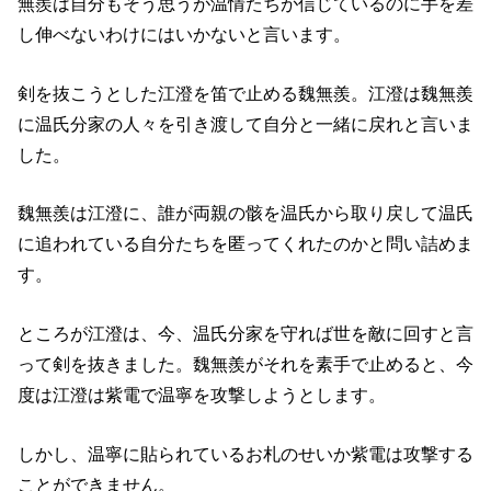
無羨は自分もそう思うが温情たちが信じているのに手を差
し伸べないわけにはいかないと言います。
剣を抜こうとした江澄を笛で止める魏無羨。江澄は魏無羨
に温氏分家の人々を引き渡して自分と一緒に戻れと言いま
した。
魏無羨は江澄に、誰が両親の骸を温氏から取り戻して温氏
に追われている自分たちを匿ってくれたのかと問い詰めま
す。
ところが江澄は、今、温氏分家を守れば世を敵に回すと言
って剣を抜きました。魏無羨がそれを素手で止めると、今
度は江澄は紫電で温寧を攻撃しようとします。
しかし、温寧に貼られているお札のせいか紫電は攻撃する
ことができません。