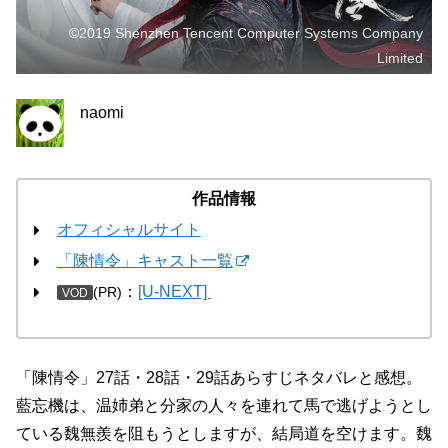
©2019 Shenzhen Tencent Computer Systems Company
Limited
naomi
作品情報
オフィシャルサイト
「陳情令」キャスト一覧
：
[U-NEXT]
(PR)
VOD
「陳情令」27話・28話・29話あらすじネタバレと感想。
藍忘機は、温姉弟と分家の人々を連れて馬で逃げようとし
ている魏無羨を阻もうとしますが、結局道を空けます。魏