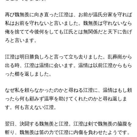
再び魏無羨に向き直った江澄は、お前が温氏分家を守れば
私はお前を守れないと言いました。魏無羨は守れないなら
俺を捨てて今後何をしても江氏とは無関係だと天下に告げ
ろと言います。
江澄は明日勝負しろと言って立ち去りました。乱葬崗から
出る時、江澄は温情に会います。温情は以前江澄からもら
った櫛を返しました。
なぜ私を頼らなかったのかと尋ねる江澄に、温情はもし頼
ったら何も顧みず温寧を助けてくれたのかと尋ね返しま
す。何も言えない江澄。
翌日、決闘する魏無羨と江澄。江澄は剣で魏無羨の脇腹を
斬り、魏無羨は笛の力で江澄に内傷を負わせたようです。