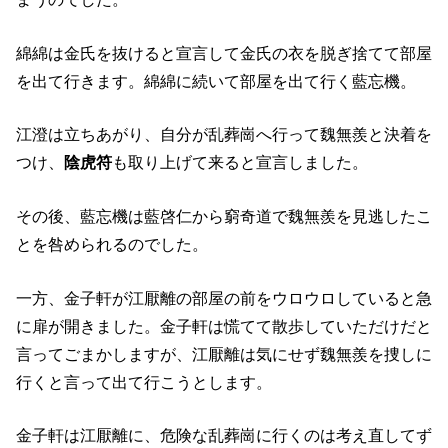
綿綿は金氏を抜けると宣言して金氏の衣を脱ぎ捨てて部屋
を出て行きます。綿綿に続いて部屋を出て行く藍忘機。
江澄は立ちあがり、自分が乱葬崗へ行って魏無羨と決着を
つけ、
陰虎符
も取り上げて来ると宣言しました。
その後、藍忘機は藍啓仁から窮奇道で魏無羨を見逃したこ
とを咎められるのでした。
一方、金子軒が江厭離の部屋の前をウロウロしていると急
に扉が開きました。金子軒は慌てて散歩していただけだと
言ってごまかしますが、江厭離は気にせず魏無羨を捜しに
行くと言って出て行こうとします。
金子軒は江厭離に、危険な乱葬崗に行くのは考え直してず