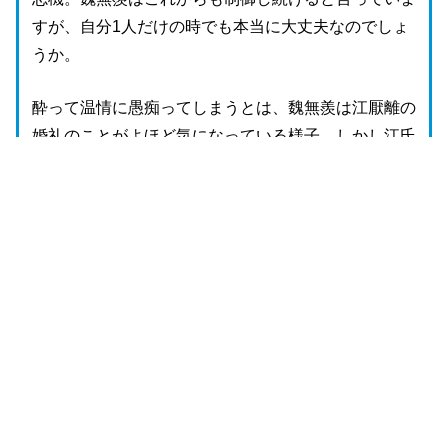
すが、自分1人だけの時でも本当に大丈夫なのでしょ
うか。
酔って温情に愚痴ってしまうとは、魏無羨は江厭離の
婚礼のことがよほど気になっている様子。しかし江氏
を追放された立場では婚礼には参加できないですよ
ね……。
←
前の話
次の話
→
「陳情令」あらすじ全話一覧