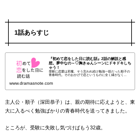
1話あらすじ
『初めて恋をした日に読む話』2話の解説と感
想。夢中なの～♡胸きゅんシーンにドキドキしち
ゃう！
受験に恋愛は邪魔、そう言われ続け勉強一筋だった順子の
青春時代。そのおかげで恋というものに全く縁がなく...
www.dramasnote.com
主人公・順子（深田恭子）は、親の期待に応えようと、東
大に入るべく勉強ばかりの青春時代を送ってきました。
ところが、受験に失敗し気づけばもう32歳。