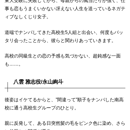
東大受験に失敗してから、母親からの風当たりが強く、仕
事も恋もうまくいかない冴えない人生を送っているネガテ
ィブな
しくじり女子
。
道端でナンパしてきた高校生5人組と出会い、何度もバッ
タリ会ったことから、彼らと関わりあっていきます。
高校の同級生との恋の予感も気づかない、超鈍感な一面
も……。
八雲 雅志役/永山絢斗
後姿はイケてるからと、”
間違って”
順子をナンパした南高
校に通う高校生グループのひとり。
親に反発して、ある日突然髪の毛をピンク色に染め、さら