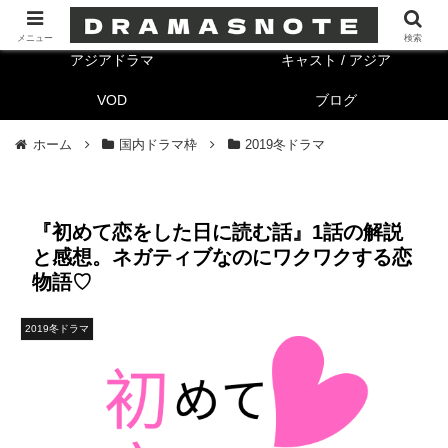
海外ドラマ
キャスト/海外
メニュー
検索
アジアドラマ
キャスト / アジア
VOD
ブログ
ホーム
国内ドラマ枠
2019冬ドラマ
『初めて恋をした日に読む話』1話の解説
と感想。ネガティブなのにワクワクする恋
物語♡
2019冬ドラマ