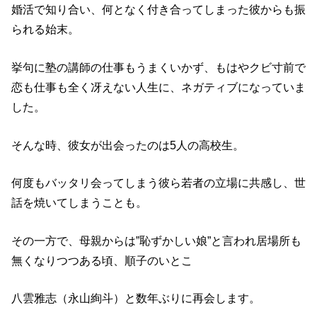
婚活で知り合い、何となく付き合ってしまった彼からも振
られる始末。
挙句に塾の講師の仕事もうまくいかず、もはやクビ寸前で
恋も仕事も全く冴えない人生に、ネガティブになっていま
した。
そんな時、彼女が出会ったのは5人の高校生。
何度もバッタリ会ってしまう彼ら若者の立場に共感し、世
話を焼いてしまうことも。
その一方で、母親からは”恥ずかしい娘”と言われ居場所も
無くなりつつある頃、順子のいとこ
八雲
雅志（
永山絢斗
）
と数年ぶりに再会します。