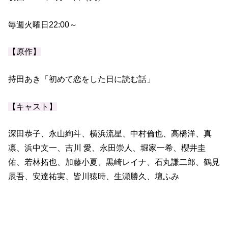
毎週火曜日22:00～
【原作】
持田あき「初めて恋をした日に読む話」
【キャスト】
深田恭子、永山絢斗、横浜流星、中村倫也、高橋洋、真
凛、浜中文一、吉川 愛、永田崇人、堀家一希、櫻井圭
佑、若林拓也、加藤小夏、黒崎レイナ、石丸謙二郎、鶴見
辰吾、安達祐実、皆川猿時、生瀬勝久、壇ふみ