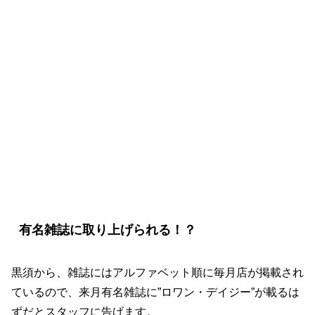
『Heven～ご苦楽レストラン～』5話の見
どころ
有名雑誌に取り上げられる！？
黒須から、雑誌にはアルファベット順に毎月店が掲載され
ているので、来月有名雑誌に”ロワン・デイジー”が載るは
ずだとスタッフに告げます。