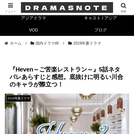
海外ドラマ
キャスト/海外
メニュー
検索
アジアドラマ
キャスト / アジア
VOD
ブログ
ホーム
国内ドラマ枠
2019年夏ドラマ
『Heven～ご苦楽レストラン～』5話ネタ
バレあらすじと感想。底抜けに明るい川合
のキャラが際立つ！
2019年夏ドラマ