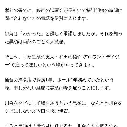
挙句の果てに、映画の試写会が長引いて特訓開始の時間に
間に合わないとの電話を伊賀に入れます。
伊賀は「わかった」と優しく承諾しましたが、それを知っ
た黒須は当然のごとく大激怒。
そこへ、また黒須の友人・和田の紹介で”ロワン・デイジ
ー”で雇ってほしいという峰がやってきます。
仙台の洋食店で厨房1年、ホール1年務めていたという
峰。申し分ない経歴に黒須は峰を雇うことにします。
川合をクビにして峰を雇うという黒須に、なんとか川合を
クビにしないよう口を挟む伊賀。
すると黒須は「伊賀君に任せるわ。川合くんを取るのか、