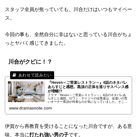
スタッフ全員が焦っていても、川合だけはいつもマイペー
ス。
今回の事も、全然自分に非はないと思っている川合がちょ
っとヤバく感じてきました。
川合がクビに！？
『Heven～ご苦楽レストラン～』4話のネタバレ
あらすじと感想。黒須の正体を巡りサスペンス感
が増幅!?
ドラマ『Heven～ご苦楽レストラン～』4話のネタバレあ
らすじと感想。ロワン・デイジーの従業達は、金遣いの荒
いオーナー黒須が何者なのか気になっていました。そこへ
店に強面の男たちが押し寄せてきた事で、黒須について
www.dramasnote.com
様々な憶測が飛び交います。黒須は一体何者なのか……。
伊賀から再教育を受けることになった川合ですが、ある意
味、本当に
打たれ強い男の子
です。