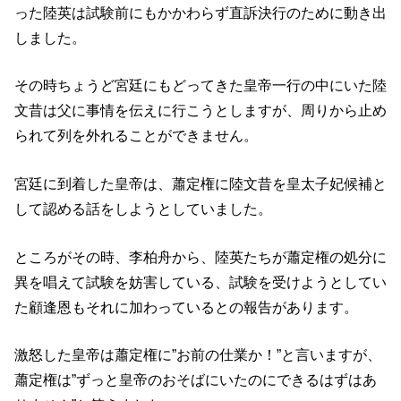
った陸英は試験前にもかかわらず直訴決行のために動き出
しました。
その時ちょうど宮廷にもどってきた皇帝一行の中にいた陸
文昔は父に事情を伝えに行こうとしますが、周りから止め
られて列を外れることができません。
宮廷に到着した皇帝は、蕭定権に陸文昔を皇太子妃候補と
して認める話をしようとしていました。
ところがその時、李柏舟から、陸英たちが蕭定権の処分に
異を唱えて試験を妨害している、試験を受けようとしてい
た顧逢恩もそれに加わっているとの報告があります。
激怒した皇帝は蕭定権に”お前の仕業か！”と言いますが、
蕭定権は”ずっと皇帝のおそばにいたのにできるはずはあ