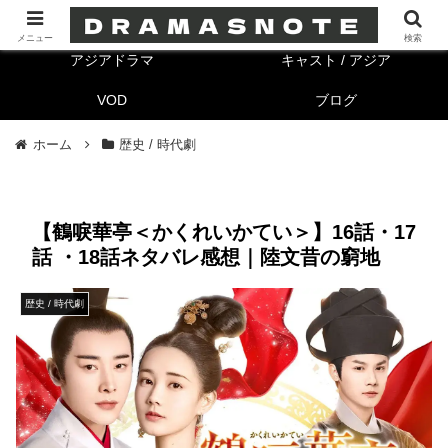
海外ドラマ
キャスト/海外
メニュー
検索
アジアドラマ
キャスト / アジア
VOD
ブログ
ホーム
歴史 / 時代劇
【鶴唳華亭＜かくれいかてい＞】16話・17
話 ・18話ネタバレ感想｜陸文昔の窮地
歴史 / 時代劇