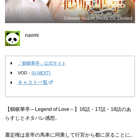
©Jetsen Huashi Media Co.,Limited
naomi
「鶴唳華亭」公式サイト
VOD：
[U-NEXT]
キャスト一覧
【鶴唳華亭～Legend of Love～】16話・17話・18話のあ
らすじとネタバレ感想。
蕭定権は皇帝の馬車に同乗して行宮から都に戻ることに。