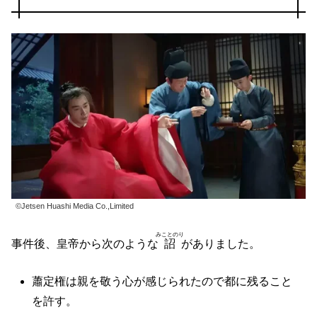
©Jetsen Huashi Media Co.,Limited
みことのり
事件後、皇帝から次のような
詔
がありました。
蕭定権は親を敬う心が感じられたので都に残ること
を許す。