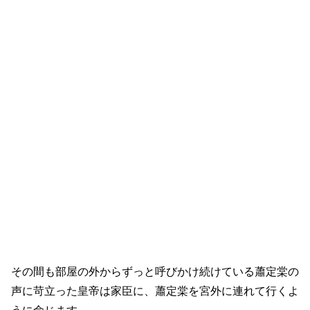
その間も部屋の外からずっと呼びかけ続けている蕭定棠の
声に苛立った皇帝は家臣に、蕭定棠を宮外に連れて行くよ