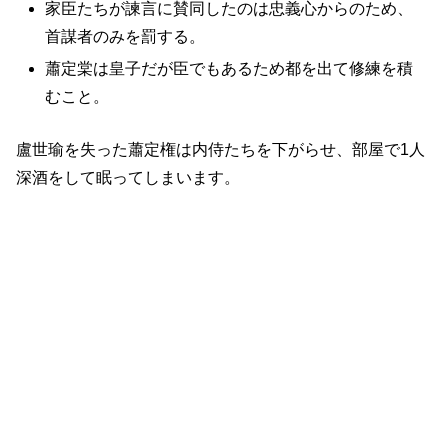
家臣たちが諫言に賛同したのは忠義心からのため、
首謀者のみを罰する。
蕭定棠は皇子だが臣でもあるため都を出て修練を積
むこと。
盧世瑜を失った蕭定権は内侍たちを下がらせ、部屋で1人
深酒をして眠ってしまいます。