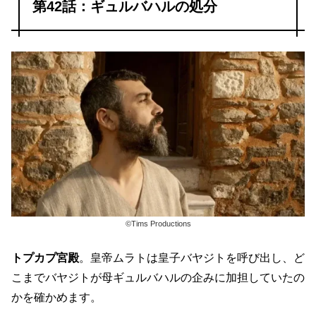
第42話：ギュルバハルの処分
©Tims Productions
トプカプ宮殿
。皇帝ムラトは皇子バヤジトを呼び出し、ど
こまでバヤジトが母ギュルバハルの企みに加担していたの
かを確かめます。