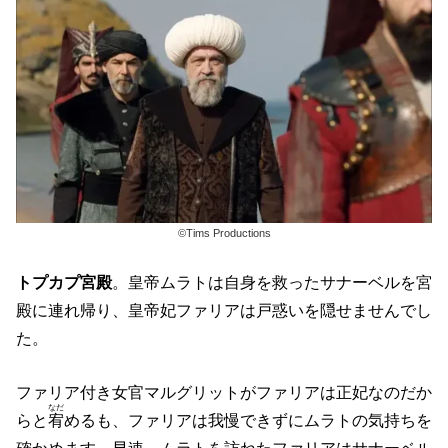
©Tims Productions
トプカプ宮殿
。皇帝ムラトは自身を救ったサナーベルを宮
殿に連れ帰り、皇帝妃ファリアは戸惑いを隠せませんでし
た。
ファリア付き女官マルグリットがファリアは正妃なのだか
なだ
らと
宥
めるも、ファリアは我慢できずにムラトの気持ちを