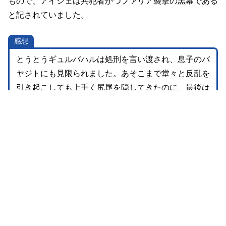
もので、アイシェは共犯者かつファリア襲撃の黒幕である
と記されていました。
感想
とうとうギュルバハルは処刑を言い渡され、息子のバ
ヤジトにも見限られました。あそこまで堂々と反乱を
引き起こしても上手く尻尾を隠してきたのに、最後は
仲間に裏切られるとは何とも無様な結末です。それに
しても、ずっと渦中にいたバヤジトが最後までブレず
に真っ当な道を選んで安心しました。
← 前の話
次の話→