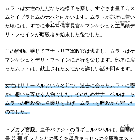
ムラトは女性のただならぬ様子を察し、すぐさま皇子カス
ムとイブラヒムの元へと向かいます。ムラトが部屋に着い
イェニチェリ
しゅめのかみ
た頃には、すでに
歩兵常備軍
長官ケマンケシュと
主馬頭
デ
リ・フセインが暗殺者を始末した後でした。
この騒動に乗じてアナトリア軍政官は逃走し、ムラトはケ
マンケシュとデリ・フセインに連行を命じます。部屋に戻
ったムラトは、献上された女性から詳しい話を聞きます。
女性はサナーベルという名前で、過去に会ったムラトに密
かに想いを寄せる人物でした。そのためサナーベルは自ら
ムラトの暗殺役に名乗りを上げ、ムラトを暗殺から守った
のでした。
こくじ
トプカプ宮殿
。皇子バヤジトの母ギュルバハルは、
国璽
尚
さいしょう
ぼこう
書 兼
宰相
シナンとの密会を
母后
キョセムの金庫番エステ