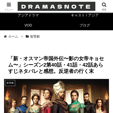
海外ドラマ
キャスト/海外
メニュー
検索
アジアドラマ
キャスト / アジア
VOD
ブログ
ホーム
復讐劇
「新・オスマン帝国外伝〜影の女帝キョセ
ム〜」シーズン2第40話・41話・42話あら
すじネタバレと感想。反逆者の行く末
復讐劇