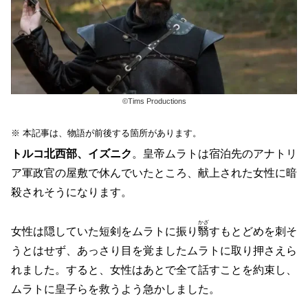
©Tims Productions
※ 本記事は、物語が前後する箇所があります。
トルコ北西部、イズニク
。皇帝ムラトは宿泊先のアナトリ
ア軍政官の屋敷で休んでいたところ、献上された女性に暗
殺されそうになります。
かざ
女性は隠していた短剣をムラトに振り
翳
すもとどめを刺そ
うとはせず、あっさり目を覚ましたムラトに取り押さえら
れました。すると、女性はあとで全て話すことを約束し、
ムラトに皇子らを救うよう急かしました。