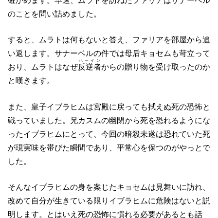
確かめます。早速、ムラトを訪ねたファリアはサナーベル
のことを問い詰めました。
すると、ムラトは何もないと答え、ファリアを部屋から追
い返します。サナーベルの件では母后キョセムも苛立って
ハーイン
おり、ムラトはなぜ
反逆者
からの贈り物を受け取ったのか
と嘆きます。
また、皇子イブラヒムは宮殿に戻っても拭えぬ死の恐怖と
戦っていました。兄カスムの幽閉から死を恐れるようにな
ったイブラヒムにとって、今回の暗殺未遂は恐れていた死
が現実味を帯びた瞬間であり、平常心を保つのがやっとで
した。
そんなイブラヒムの身を案じたキョセムは見舞いに訪れ、
改めて自分が生きている限りイブラヒムに危険はないと説
明します。とはいえ死の恐怖に慣れる必要があるとも話