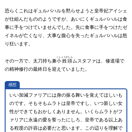
恐らくこれはギュルバハルを黙らせようと皇帝妃アイシェ
が仕組んだもののようですが、あいにくギュルバハルは食
事に手をつけていませんでした。先に食事に手をつけたゼ
イネルが亡くなり、大事な腹心を失ったギュルバハルは怒
り狂います。
こしょうがしら
その一方で、太刀持ち兼
小姓頭
ムスタファは、修道場で
の精神修行の最終日を迎えていました。
感想
いい加減ファリアには身の振る舞いを覚えてほしいも
のです。そもそもムラトは皇帝ですし、いつ新しい女
性ができてもおかしくありません。いくらムラトがフ
ァリアに永遠の愛を誓ったにしろ、皇帝である以上あ
る程度の許容は必要だと思います。この辺りを理解で