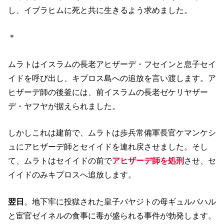
し、イブラヒムに死と共に生きるよう求めました。
＊
ムラトはイスラムの長老アヒザーデ・フセインと息子セイ
イドを呼び出し、キプロス島への追放を言い渡します。ア
ヒザーデ師の後釜には、前イスラムの長老ゼケリヤザー
デ・ヤフヤが据えられました。
しかしこれは建前で、ムラトは歩兵常備軍長官ケマンケシ
ュにアヒザーデ師とセイイドを連れ戻させました。そし
て、ムラトはセイイドの前で
アヒザーデ師を処刑
させ、セ
イイドのみキプロスへ追放します。
翌日
。地下牢に投獄された皇子バヤジトの母ギュルバハル
と宦官ゼイネルの食事に毒が盛られる事件が勃発します。