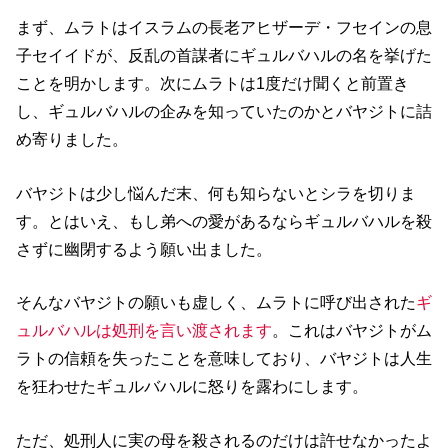
まず、ムラトはイスラムの長老アヒザーデ・フセインの息
子セイイドが、反乱の首謀者にギュルバハルの名を挙げた
ことを明かします。次にムラトは1度だけ聞くと前置き
し、ギュルバハルの企みを知っていたのかとバヤジトに詰
め寄りました。
バヤジトは少し悩んだ末、何も知らないとシラを切りま
す。とはいえ、もし弟への愛があるならギュルバハルを殺
さずに幽閉するよう願い出ました。
そんなバヤジトの願いも虚しく、ムラトに呼び出された
ギ
ュルバハルは処刑を言い渡されます
。これはバヤジトがム
ラトの信頼を失ったことを意味しており、バヤジトは人生
を狂わせたギュルバハルに怒りを露わにします。
ただ、処刑人に実の母を殺されるのだけは許せなかったよ