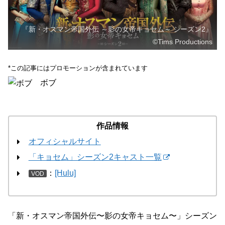
『新・オスマン帝国外伝 ～影の女帝キョセム～ シーズン2』
©Tims Productions
*この記事にはプロモーションが含まれています
ボブ
作品情報
オフィシャルサイト
「キョセム」シーズン2キャスト一覧
：
[Hulu]
VOD
「新・オスマン帝国外伝〜影の女帝キョセム〜」シーズン