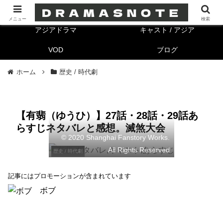
海外ドラマ
キャスト/海外
メニュー
検索
アジアドラマ
キャスト / アジア
VOD
ブログ
ホーム
歴史 / 時代劇
【有翡（ゆうひ）】27話・28話・29話あ
らすじネタバレと感想。滅煞大会
© 2020 Shanghai Fanstory Works.
All Rights Reserved
歴史 / 時代劇
記事にはプロモーションが含まれています
ボブ