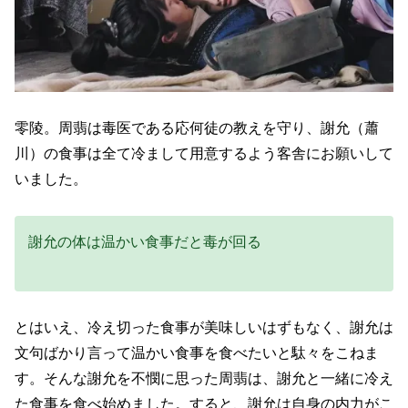
零陵。周翡は毒医である応何徒の教えを守り、謝允（蕭
川）の食事は全て冷まして用意するよう客舎にお願いして
いました。
謝允の体は温かい食事だと毒が回る
とはいえ、冷え切った食事が美味しいはずもなく、謝允は
文句ばかり言って温かい食事を食べたいと駄々をこねま
す。そんな謝允を不憫に思った周翡は、謝允と一緒に冷え
た食事を食べ始めました。すると、謝允は自身の内力がこ