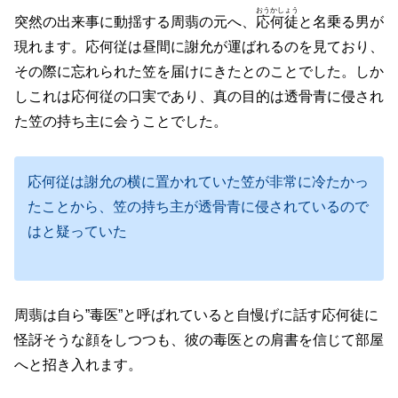
おうかしょう
突然の出来事に動揺する周翡の元へ、
応何徒
と名乗る男が
現れます。応何従は昼間に謝允が運ばれるのを見ており、
その際に忘れられた笠を届けにきたとのことでした。しか
しこれは応何従の口実であり、真の目的は透骨青に侵され
た笠の持ち主に会うことでした。
応何従は謝允の横に置かれていた笠が非常に冷たかっ
たことから、笠の持ち主が透骨青に侵されているので
はと疑っていた
周翡は自ら”毒医”と呼ばれていると自慢げに話す応何徒に
怪訝そうな顔をしつつも、彼の毒医との肩書を信じて部屋
へと招き入れます。