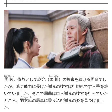
れいりょう
しょうせん
零陵
。依然として謝允（
蕭川
）の捜索を続ける周翡でし
たが、逃走能力に長けた謝允の捜索は行脚幇ですら手を焼
いていました。そこで周翡は自ら謝允の捜索を行っていた
ういはん
ところ、
羽衣班
の馬車に乗り込む謝允の姿を見つけまし
た。