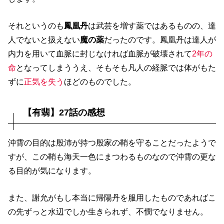
それというのも
鳳凰丹
は武芸を増す薬ではあるものの、達
人でないと扱えない
魔の薬
だったのです。鳳凰丹は達人が
内力を用いて血脈に封じなければ血脈が破壊されて
2年の
命
となってしまううえ、そもそも凡人の経脈では体がもた
ずに
正気を失う
ほどのものでした。
【有翡】27話の感想
沖霄の目的は殷沛が持つ殷家の鞘を守ることだったようで
すが、この鞘も海天一色にまつわるものなので沖霄の更な
る目的が気になります。
また、謝允がもし本当に帰陽丹を服用したものであればこ
の先ずっと水辺でしか生きられず、不憫でなりません。