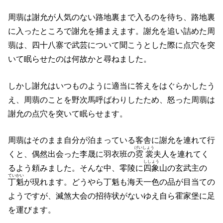
周翡は謝允が人気のない路地裏まで入るのを待ち、路地裏
に入ったところで謝允を捕まえます。謝允を追い詰めた周
翡は、四十八寨で武芸について聞こうとした際に点穴を突
いて眠らせたのは何故かと尋ねました。
しかし謝允はいつものように適当に答えをはぐらかしたう
え、周翡のことを野次馬呼ばわりしたため、怒った周翡は
謝允の点穴を突いて眠らせます。
周翡はそのまま自分が泊まっている客舎に謝允を連れて行
げいしょう
くと、偶然出会った李晟に羽衣班の
霓裳
夫人を連れてく
ししょう
るよう頼みました。そんな中、零陵に
四象
山の玄武主の
ていかい
丁魁
が現れます。どうやら丁魁も海天一色の品が目当ての
ようですが、滅煞大会の招待状がないゆえ自ら霍家堡に足
を運びます。