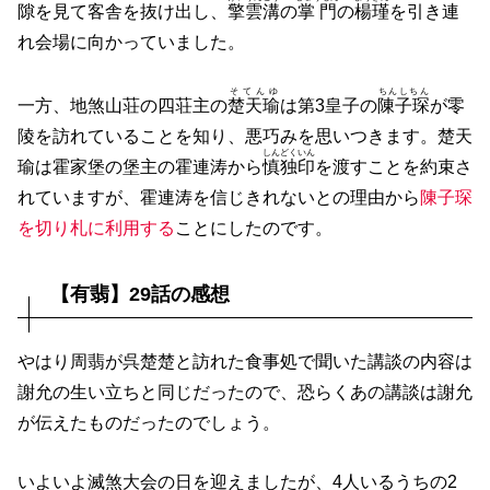
隙を見て客舎を抜け出し、
擎雲溝
の
掌門
の
楊瑾
を引き連
れ会場に向かっていました。
そてんゆ
ちんしちん
一方、地煞山荘の四荘主の
楚天瑜
は第3皇子の
陳子琛
が零
陵を訪れていることを知り、悪巧みを思いつきます。楚天
しんどくいん
瑜は霍家堡の堡主の霍連涛から
慎独印
を渡すことを約束さ
れていますが、霍連涛を信じきれないとの理由から
陳子琛
を切り札に利用する
ことにしたのです。
【有翡】29話の感想
やはり周翡が呉楚楚と訪れた食事処で聞いた講談の内容は
謝允の生い立ちと同じだったので、恐らくあの講談は謝允
が伝えたものだったのでしょう。
いよいよ滅煞大会の日を迎えましたが、4人いるうちの2