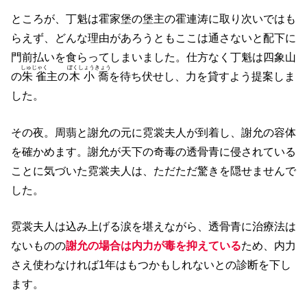
ところが、丁魁は霍家堡の堡主の霍連涛に取り次いではも
らえず、どんな理由があろうともここは通さないと配下に
門前払いを食らってしまいました。仕方なく丁魁は四象山
しゅじゃく
ぼくしょうきょう
の
朱雀
主の
木小喬
を待ち伏せし、力を貸すよう提案しま
した。
その夜。周翡と謝允の元に霓裳夫人が到着し、謝允の容体
を確かめます。謝允が天下の奇毒の透骨青に侵されている
ことに気づいた霓裳夫人は、ただただ驚きを隠せませんで
した。
霓裳夫人は込み上げる涙を堪えながら、透骨青に治療法は
ないものの
謝允の場合は内力が毒を抑えている
ため、内力
さえ使わなければ1年はもつかもしれないとの診断を下し
ます。