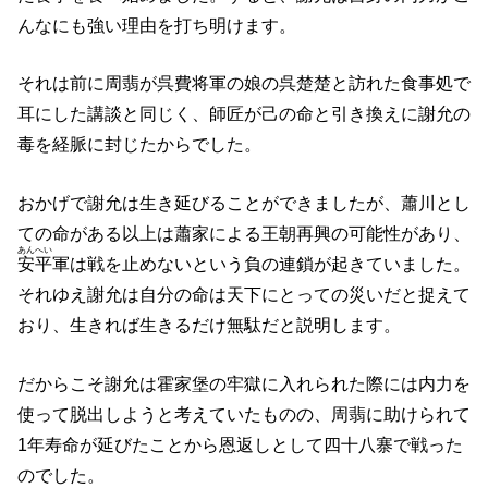
んなにも強い理由を打ち明けます。
それは前に周翡が呉費将軍の娘の呉楚楚と訪れた食事処で
耳にした講談と同じく、師匠が己の命と引き換えに謝允の
毒を経脈に封じたからでした。
おかげで謝允は生き延びることができましたが、蕭川とし
ての命がある以上は蕭家による王朝再興の可能性があり、
あんへい
安平
軍は戦を止めないという負の連鎖が起きていました。
それゆえ謝允は自分の命は天下にとっての災いだと捉えて
おり、生きれば生きるだけ無駄だと説明します。
だからこそ謝允は霍家堡の牢獄に入れられた際には内力を
使って脱出しようと考えていたものの、周翡に助けられて
1年寿命が延びたことから恩返しとして四十八寨で戦った
のでした。