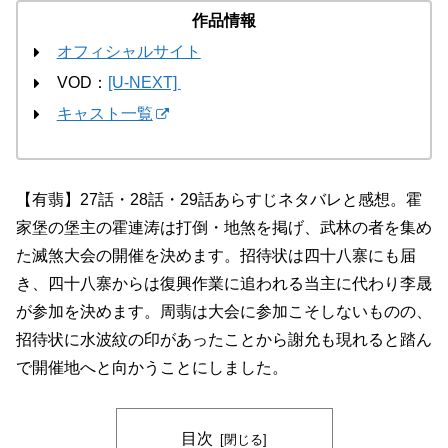
作品情報
オフィシャルサイト
VOD：
[U-NEXT]
キャスト一覧
【有翡】27話・28話・29話あらすじネタバレと感想。霍
家堡の堡主の霍連涛は打倒・地煞を掲げ、武林の者を集め
た滅煞大会の開催を決めます。招待状は四十八寨にも届
き、四十八寨からは復興作業に追われる当主に代わり李晟
が参加を決めます。周翡は大会に参加こそしないものの、
招待状に水波紋の印があったことから謝允も現れると踏ん
で開催地へと向かうことにしました。
目次