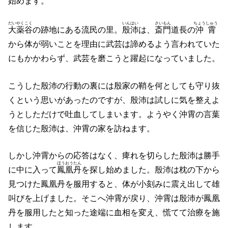
始めます。
だいやくこく
いんはい
さいもん
ちょうしゅう
大薬谷
の跡地にある流民の里。
殷沛
は、
斎門
道長の
沖霄
から体が弱いことを理由に武芸は諦めるよう言われていた
にもかかわらず、武芸を磨こうと躍起になっていました。
こうした殷沛の行動の裏には殷家の鞘を何としても守り抜
くという思いがあったのですが、殷沛は試しに気を整えよ
うとしただけで吐血してしまいます。ようやく沖霄の言葉
を信じた殷沛は、沖霄の家を訪ねます。
しかし沖霄からの応答はなく、痺れを切らした殷沛は勝手
ほうおうたん
に中に入って
鳳凰丹
を探し始めました。殷沛は枕の下から
見つけた鳳凰丹を服用すると、体が小刻みに震え出して雄
叫びを上げました。そこへ沖霄が戻り、沖霄は殷沛が鳳凰
丹を服用したと知った途端に血相を変え、慌てて治療を施
します。