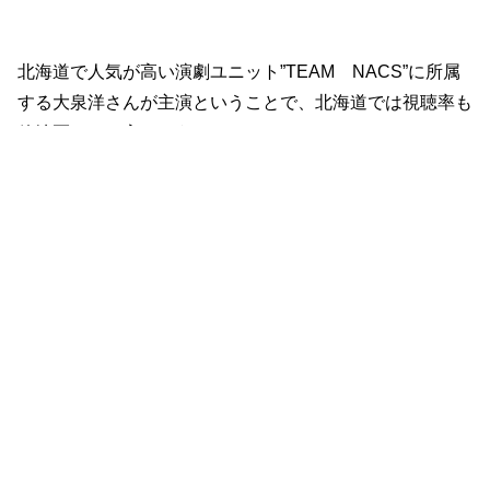
北海道で人気が高い演劇ユニット”TEAM NACS”に所属
する大泉洋さんが主演ということで、北海道では視聴率も
他地区よりも高いようです。
全国的にも2桁台をキープしている『ノーサイドゲー
ム』。
4話の視聴率は10.6%（ビデオリサーチ調べ、関東地区）
でした。
ラグビーのパートに関しては、このまましばらく上り調子
になりそうですが、社内での滝川との対決は今後荒れそう
な予感!?