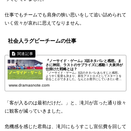
仕事でもチームでも肩身の狭い思いをして追い詰められて
いく佐々が哀れに思えてなりません。
社会人ラグビーチームの仕事
『ノーサイド・ゲーム』3話ネタバレと感想。ま
さに神回、ラストのサプライズに感動！大泉洋が
仕掛けた戦略とは？
『ノーサイド・ゲーム』3話のネタバレあらすじと感想。
ようやく監督も決まり、新生アストロズとしてスタートを
切ることができました。なんとか黒字にしていきたい君島
ですが、今回も様々な壁にぶち当たることになりそうで
www.dramasnote.com
す。果たして君島は壁を破ることが出来るのでしょうか!?
「客が入るのは最初だけだ。」と、滝川が言った通り徐々
に観客が減っていきました。
危機感を感じた君島は、滝川にもうすこし宣伝費を回して