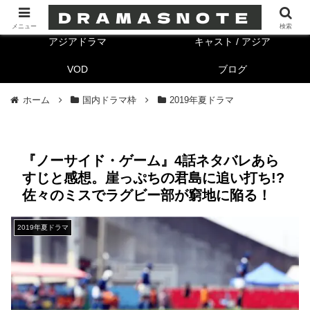
海外ドラマ
キャスト/海外
メニュー
検索
アジアドラマ
キャスト / アジア
VOD
ブログ
ホーム
国内ドラマ枠
2019年夏ドラマ
『ノーサイド・ゲーム』4話ネタバレあら
すじと感想。崖っぷちの君島に追い打ち!?
佐々のミスでラグビー部が窮地に陥る！
2019年夏ドラマ