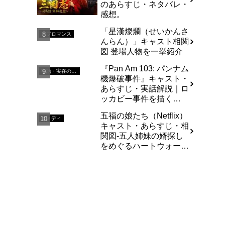
のあらすじ・ネタバレ・
感想。
「星漢燦爛（せいかんさ
ラブロマンス
んらん）」キャスト相関
図 登場人物を一挙紹介
『Pan Am 103: パンナム
実話・実在の人物を基にした
機爆破事件』キャスト・
あらすじ・実話解説｜ロ
ッカビー事件を描く
Netflixドラマ
五福の娘たち（Netflix）
コメディ
キャスト・あらすじ・相
関図-五人姉妹の婿探し
をめぐるハートウォーミ
ングな庶民派コメディ