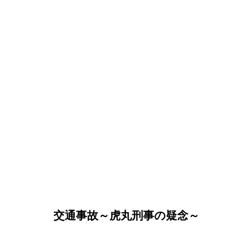
ドラマ『トレース』第7話のネ
交通事故～虎丸刑事の疑念～