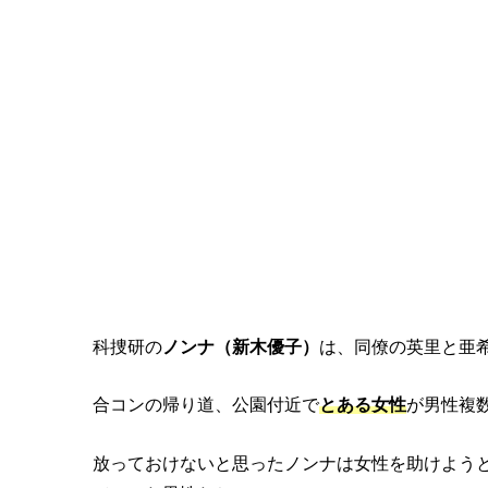
ドラマ『トレース』第7話のあ
科捜研の
ノンナ（新木優子）
は、同僚の英里と亜
合コンの帰り道、公園付近で
とある女性
が男性複
放っておけないと思ったノンナは女性を助けよう