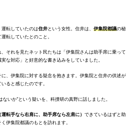
、運転していたのは
住井
という女性。住井は、
伊集院都議
の秘
て運転していたとのこと。
れ、それを見たネット民たちは「伊集院さんは助手席に乗って
誠実な対応」と好意的な書き込みをしていました。
そに、伊集院に対する疑念を抱きます。伊集院と住井の供述が
ていると感じたのです。
はないか”という疑いを、科捜研の真野に話しました。
（運転手なら右肩に、助手席なら左肩に）
できているはずと助
そく伊集院都議のもとを訪れます。