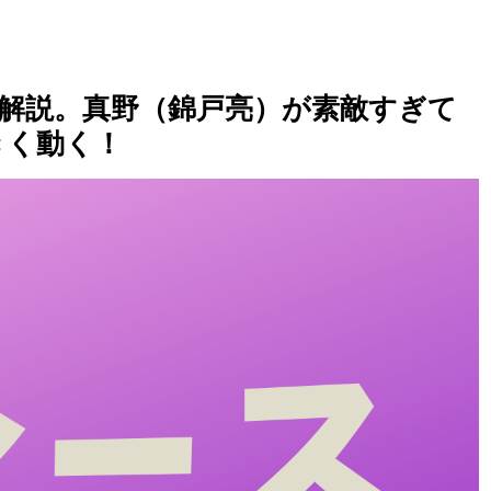
レ解説。真野（錦戸亮）が素敵すぎて
きく動く！