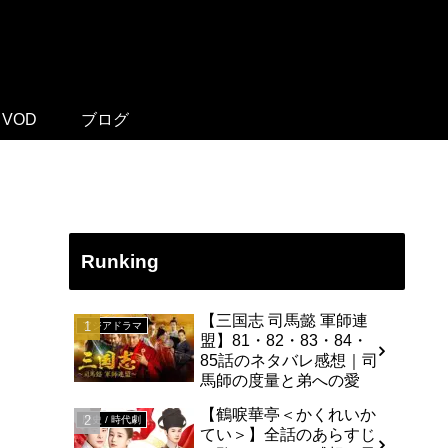
VOD
ブログ
Runking
【三国志 司馬懿 軍師連
アジアドラマ
盟】81・82・83・84・
85話のネタバレ感想｜司
馬師の度量と弟への愛
【鶴唳華亭＜かくれいか
歴史 / 時代劇
てい＞】全話のあらすじ