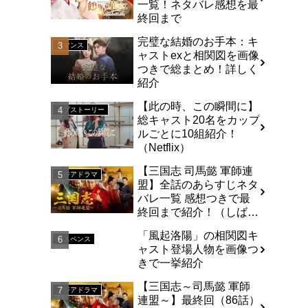
一覧！ネタバレ感想を最
終回まで
完璧な結婚のお手本：キ
ロマンス
ャストexと相関図を画像
つきで総まとめ！詳しく
紹介
【此の時、この瞬間に】
ラブストーリー
総キャスト20名をカップ
ルごとに10組紹介！
（Netflix）
【三国志 司馬懿 軍師連
アジアドラマ
盟】全話のあらすじネタ
バレ一覧 感想つきで最
終回まで紹介！（しば
い）
「風起洛陽」の相関図キ
サスペンス
ャスト登場人物を画像つ
きで一挙紹介
【三国志～司馬懿 軍師
アジアドラマ
連盟～】最終回（86話）