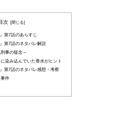
目次
』第7話のあらすじ
』第7話のネタバレ解説
丸刑事の疑念～
トに染み込んでいた香水がヒント
』第7話のネタバレ感想・考察
人事件