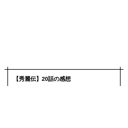
【秀麗伝】20話の感想
これまでずっと家族を守りつづけてきた陰識からしてみれ
ば、皇帝に目の敵にされ明日の生死もわからないような男
（劉秀）に妹を嫁がせたくないのは当然です。