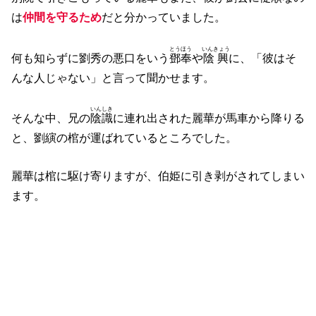
は
仲間を守るため
だと分かっていました。
とうほう
いんきょう
何も知らずに劉秀の悪口をいう
鄧奉
や
陰興
に、「彼はそ
んな人じゃない」と言って聞かせます。
いんしき
そんな中、兄の
陰識
に連れ出された麗華が馬車から降りる
と、劉縯の棺が運ばれているところでした。
麗華は棺に駆け寄りますが、伯姫に引き剥がされてしまい
ます。