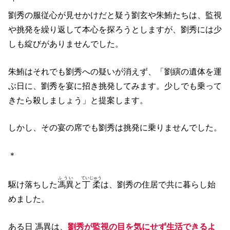
劉秀の服従心が見せかけだと疑う劉玄や朱鮪たちは、監視
や挑発を繰り返して本心を探ろうとしますが、劉秀には少
しも綻びがありませんでした。
朱鮪はそれでも劉秀への疑いが消えず、「劉縯の遺体を運
ぶ日に、劉秀を宴に招き挑発してみます。少しでも乗って
きたら殺しましょう」と提案します。
しかし、その宴の席でも劉秀は挑発に乗りませんでした。
＊
ふうい
ていじゅう
駆け落ちした
馮異
と
丁柔
は、劉秀の住居で共に暮らし始
めました。
ある日 馮異は、
劉秀が監視の目を気にせず生活できるよ