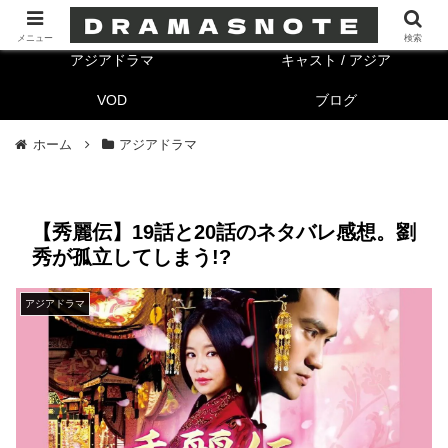
海外ドラマ
キャスト/海外
メニュー
検索
アジアドラマ
キャスト / アジア
VOD
ブログ
ホーム
アジアドラマ
【秀麗伝】19話と20話のネタバレ感想。劉
秀が孤立してしまう!?
アジアドラマ