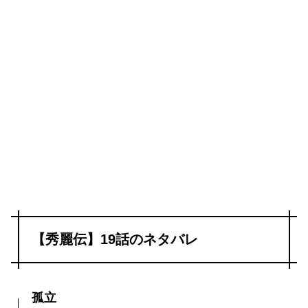
【秀麗伝】19話のネタバレ
孤立