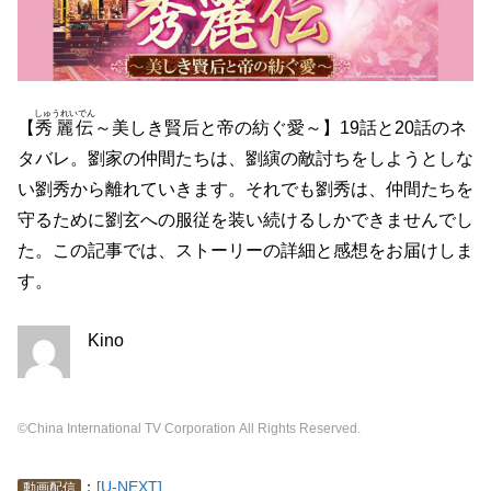
しゅうれいでん
【
秀麗伝
～美しき賢后と帝の紡ぐ愛～】19話と20話のネ
タバレ。劉家の仲間たちは、劉縯の敵討ちをしようとしな
い劉秀から離れていきます。それでも劉秀は、仲間たちを
守るために劉玄への服従を装い続けるしかできませんでし
た。この記事では、ストーリーの詳細と感想をお届けしま
す。
Kino
©China International TV Corporation All Rights Reserved.
：
[U-NEXT]
動画配信