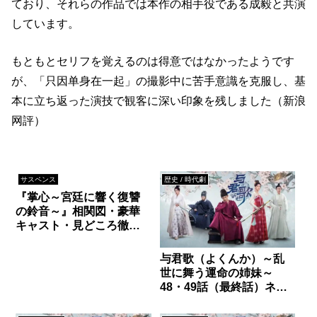
ており、それらの作品では本作の相手役である成毅と共演
しています。
もともとセリフを覚えるのは得意ではなかったようです
が、「只因单身在一起」の撮影中に苦手意識を克服し、基
本に立ち返った演技で観客に深い印象を残しました（新浪
网評）
サスペンス
歴史 / 時代劇
『掌心～宮廷に響く復讐
の鈴音～』相関図・豪華
キャスト・見どころ徹底
解説【劉詩詩×ショーン・
ドウ主演/決定版】
与君歌（よくんか）～乱
世に舞う運命の姉妹～
48・49話（最終話）ネタ
バレ｜遺詔の真実