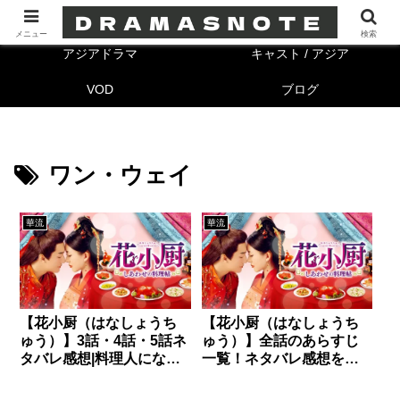
海外ドラマ
キャスト/海外
メニュー
検索
アジアドラマ
キャスト / アジア
VOD
ブログ
ワン・ウェイ
華流
華流
【花小厨（はなしょうち
【花小厨（はなしょうち
ゅう）】3話・4話・5話ネ
ゅう）】全話のあらすじ
タバレ感想|料理人になり
一覧！ネタバレ感想を最
たい！
終回まで！