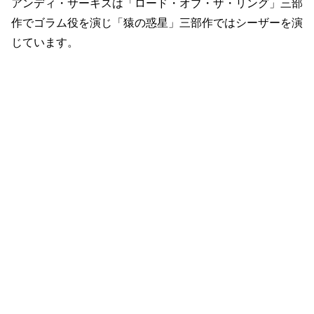
アンディ・サーキスは「ロード・オブ・ザ・リング」三部
作でゴラム役を演じ「猿の惑星」三部作ではシーザーを演
じています。