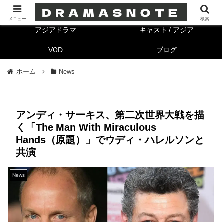
海外ドラマ
キャスト/海外
メニュー
検索
アジアドラマ
キャスト / アジア
VOD
ブログ
ホーム
News
アンディ・サーキス、第二次世界大戦を描
く「The Man With Miraculous
Hands（原題）」でウディ・ハレルソンと
共演
News