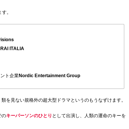
ます。
visions
ス
RAI ITALIA
メント企業
Nordic Entertainment Group
、類を見ない規格外の超大型ドラマというのもうなずけます。
での
キーパーソンのひとり
として出演し、人類の運命のキーを