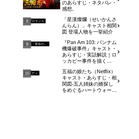
のあらすじ・ネタバレ・
感想。
「星漢燦爛（せいかんさ
ラブロマンス
んらん）」キャスト相関
図 登場人物を一挙紹介
『Pan Am 103: パンナム
実話・実在の人物を基にした
機爆破事件』キャスト・
あらすじ・実話解説｜ロ
ッカビー事件を描く
Netflixドラマ
五福の娘たち（Netflix）
コメディ
キャスト・あらすじ・相
関図-五人姉妹の婿探し
をめぐるハートウォーミ
ングな庶民派コメディ