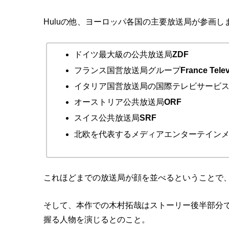
Huluの他、ヨーロッパ各国の主要放送局が参画し
ドイツ最大級の公共放送局
ZDF
フランス国営放送局グループ
France Tele
イタリア国営放送局の国際テレビサービ
オーストリア公共放送局
ORF
スイス公共放送局
SRF
北欧を代表するメディアエンターテイン
これほどまでの放送局が顔を並べるということで
そして、本作での木村拓哉はストーリー後半部分
握る人物を演じるとのこと。