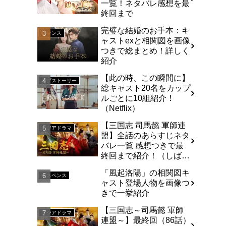
一覧！ネタバレ感想を最
終回まで
完璧な結婚のお手本：キ
ロマンス
ャストexと相関図を画像
つきで総まとめ！詳しく
紹介
【此の時、この瞬間に】
ラブストーリー
総キャスト20名をカップ
ルごとに10組紹介！
（Netflix）
【三国志 司馬懿 軍師連
アジアドラマ
盟】全話のあらすじネタ
バレ一覧 感想つきで最
終回まで紹介！（しば
い）
「風起洛陽」の相関図キ
サスペンス
ャスト登場人物を画像つ
きで一挙紹介
【三国志～司馬懿 軍師
アジアドラマ
連盟～】最終回（86話）