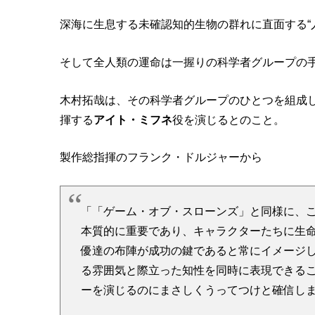
深海に生息する未確認知的生物の群れに直面する“
そして全人類の運命は一握りの科学者グループの
木村拓哉は、その科学者グループのひとつを組成し
揮する
アイト・ミフネ
役を演じるとのこと。
製作総指揮のフランク・ドルジャーから
「「ゲーム・オブ・スローンズ」と同様に、この
本質的に重要であり、キャラクターたちに生
優達の布陣が成功の鍵であると常にイメージ
る雰囲気と際立った知性を同時に表現できる
ーを演じるのにまさしくうってつけと確信し