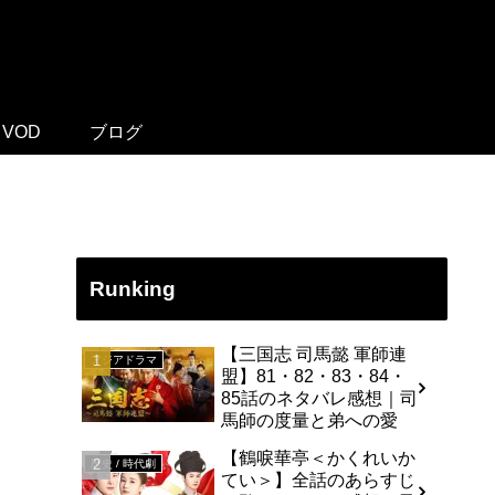
VOD
ブログ
Runking
【三国志 司馬懿 軍師連
アジアドラマ
盟】81・82・83・84・
85話のネタバレ感想｜司
馬師の度量と弟への愛
【鶴唳華亭＜かくれいか
歴史 / 時代劇
てい＞】全話のあらすじ