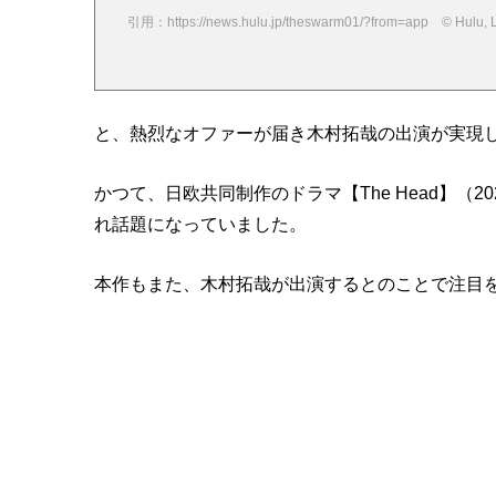
引用：https://news.hulu.jp/theswarm01/?from=app © Hulu, LL
と、熱烈なオファーが届き木村拓哉の出演が実現
かつて、日欧共同制作のドラマ【The Head】（2
れ話題になっていました。
本作もまた、木村拓哉が出演するとのことで注目