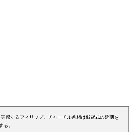
らすじ（3・4話）
を実感するフィリップ。チャーチル首相は戴冠式の延期を
する。