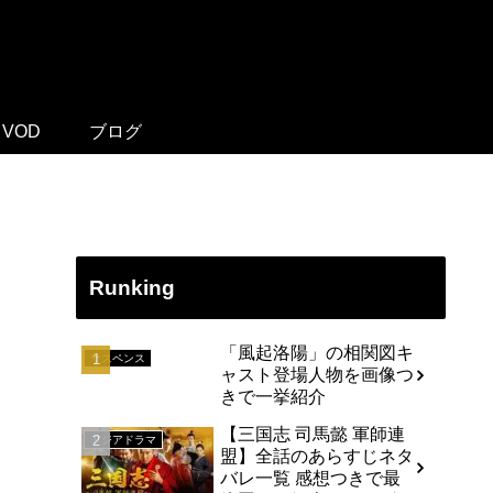
VOD
ブログ
Runking
「風起洛陽」の相関図キ
サスペンス
ャスト登場人物を画像つ
きで一挙紹介
【三国志 司馬懿 軍師連
アジアドラマ
盟】全話のあらすじネタ
バレ一覧 感想つきで最