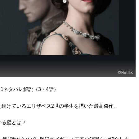
©Netflix
ン1ネタバレ解説（3・4話）
え続けているエリザベス2世の半生を描いた最高傑作。
かる壁とは？