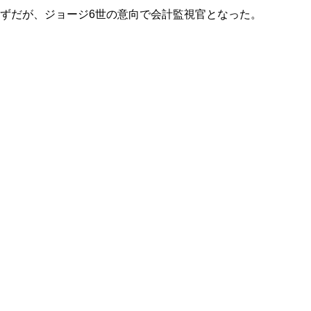
ずだが、ジョージ6世の意向で会計監視官となった。
3・4話）超ネタバレ！