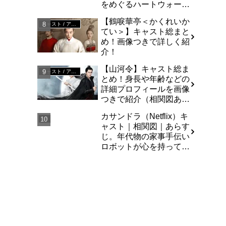
をめぐるハートウォーミ
ングな庶民派コメディ
【鶴唳華亭＜かくれいか
キャスト / アジア
てい＞】キャスト総まと
め！画像つきで詳しく紹
介！
【山河令】キャスト総ま
キャスト / アジア
とめ！身長や年齢などの
詳細プロフィールを画像
つきで紹介（相関図あ
り）
カサンドラ（Netflix）キ
SF
ャスト｜相関図｜あらす
じ。年代物の家事手伝い
ロボットが心を持って暴
走する