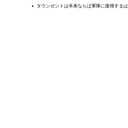
タウンゼントは本来ならば軍隊に復帰するは
【ザ・クラウン】シーズン1（