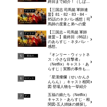
終回まで紹介！（しば
い）
【三国志 司馬懿 軍師連
アジアドラマ
盟】81・82・83・84・
85話のネタバレ感想｜司
馬師の度量と弟への愛
【三国志～司馬懿 軍師
アジアドラマ
連盟～】最終回（86話）
のあらすじ・ネタバレ・
感想。
『オンリー・ウィットネ
実話・実在の人物を基にした
ス：小さな目撃者』
（Netflix）キャスト・あ
らすじ｜実際の事件も解
説
「星漢燦爛（せいかんさ
ラブロマンス
んらん）」キャスト相関
図 登場人物を一挙紹介
五福の娘たち（Netflix）
コメディ
キャスト・あらすじ・相
関図-五人姉妹の婿探し