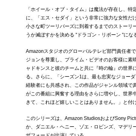
「ホイール・オブ・タイム」は魔法が存在し、特
に、「エス・セダイ」という非常に強力な女性だ
小さな町ツーリバーズに到着するまでのストーリ
うか滅ぼすかを決める “ドラゴン・リボーン “に
Amazonスタジオのグローバルテレビ部門責任
ジョンを尊重し、プライム・ビデオのお客様に素
ャドキンスと彼のチームと共に『時の輪』の世界
る。さらに、「シーズン1は、最も忠実なジョー
経験者にも共感され、この作品がジャンル領域で
がこの番組に興奮する理由をさらに増やし、世界中
きて、これほど嬉しいことはありません。」と付
このシリーズは、Amazon StudiosおよびSony P
か、ダニエル・ヘニー、ゾエ・ロビンズ、マデリ
ザフォードが出演している。