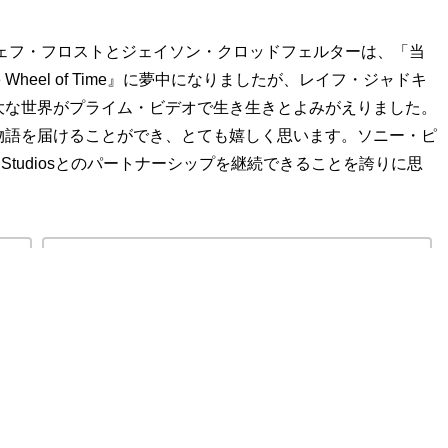
ェフ・フロストとジェイソン・クロッドフェルターは、「当
heel of Time』に夢中になりましたが、レイフ・ジャドキ
大な世界がプライム・ビデオで生き生きとよみがえりました。
物語を届けることができ、とても嬉しく思います。ソニー・ピ
 Studiosとのパートナーシップを継続できることを誇りに思
相関
【ホイール・オブ・タイム】ストーリー解説と用語解説。
→
撮影秘話も！
ます。