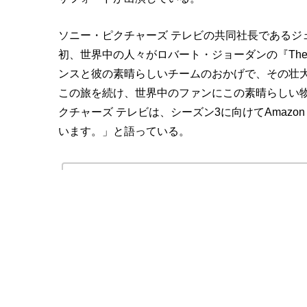
ソニー・ピクチャーズ テレビの共同社長であるジ
初、世界中の人々がロバート・ジョーダンの『The W
ンスと彼の素晴らしいチームのおかげで、その壮
この旅を続け、世界中のファンにこの素晴らしい
クチャーズ テレビは、シーズン3に向けてAmazon
います。」と語っている。
←
【ホイール・オブ・タイム】キャスト総まとめと
関係の解説。
この記事はVariety誌のニュースを抜粋（翻訳）してお伝えしてい