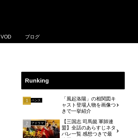
VOD
ブログ
Runking
「風起洛陽」の相関図キ
サスペンス
ャスト登場人物を画像つ
きで一挙紹介
【三国志 司馬懿 軍師連
アジアドラマ
盟】全話のあらすじネタ
バレ一覧 感想つきで最