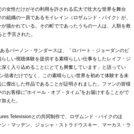
定の女性だけがその利用を許される広大で壮大な世界を舞台
けの組織の一員であるモイレイン（ロザムンド・パイク）が、
ーが描かれている。その町でであったうちの一人は、人類を救
なると予言された。
者であるバーノン・サンダースは、「ロバート・ジョーダンのビ
晴らしい視聴体験を提供する素晴らしい仕事をしたレイフ・ジ
に深く入り込めることにとても興奮しています」と語ってい
ダン信者だけでなく、この素晴らしい世界を初めて体験する未
真に傑出した作品であることが証明されました。ファンの皆様
のお客様に”ホイール・オブ・タイム”をお届けすることがで
け加えた。
ictures Televisionとの共同制作で、ロザムンド・パイクのほ
ーン・マッデン、ジョシャ・ストラドウスキー、マーカス・ラ