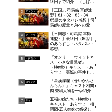
終回まで紹介！（しば
い）
【三国志 司馬懿 軍師連
アジアドラマ
盟】81・82・83・84・
85話のネタバレ感想｜司
馬師の度量と弟への愛
【三国志～司馬懿 軍師
アジアドラマ
連盟～】最終回（86話）
のあらすじ・ネタバレ・
感想。
『オンリー・ウィットネ
実話・実在の人物を基にした
ス：小さな目撃者』
（Netflix）キャスト・あ
らすじ｜実際の事件も解
説
「星漢燦爛（せいかんさ
ラブロマンス
んらん）」キャスト相関
図 登場人物を一挙紹介
五福の娘たち（Netflix）
コメディ
キャスト・あらすじ・相
関図-五人姉妹の婿探し