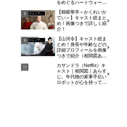
をめぐるハートウォーミ
ングな庶民派コメディ
【鶴唳華亭＜かくれいか
キャスト / アジア
てい＞】キャスト総まと
め！画像つきで詳しく紹
介！
【山河令】キャスト総ま
キャスト / アジア
とめ！身長や年齢などの
詳細プロフィールを画像
つきで紹介（相関図あ
り）
カサンドラ（Netflix）キ
SF
ャスト｜相関図｜あらす
じ。年代物の家事手伝い
ロボットが心を持って暴
走する