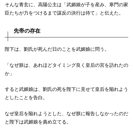
そんな青玄に、高陽公主は「武媚娘が子を産み、寒門の家
臣たちが力をつけるまで謀反の決行は待て」と伝えた。
先帝の存在
陛下は、劉氏が死んだ日のことを武媚娘に問う。
「なぜ朕は、あれほどタイミング良く皇后の宮を訪れたの
か」
すると武媚娘は、劉氏の死を陛下に見せて皇后を陥れよう
としたことを告白。
なぜ皇后を陥れようとした、なぜ朕に報告しなかったのだ
と陛下は武媚娘を責め立てる。