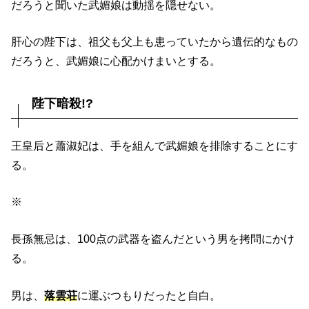
だろうと聞いた武媚娘は動揺を隠せない。
肝心の陛下は、祖父も父上も患っていたから遺伝的なもの
だろうと、武媚娘に心配かけまいとする。
陛下暗殺!?
王皇后と蕭淑妃は、手を組んで武媚娘を排除することにす
る。
※
長孫無忌は、100点の武器を盗んだという男を拷問にかけ
る。
男は、
落雲荘
に運ぶつもりだったと自白。