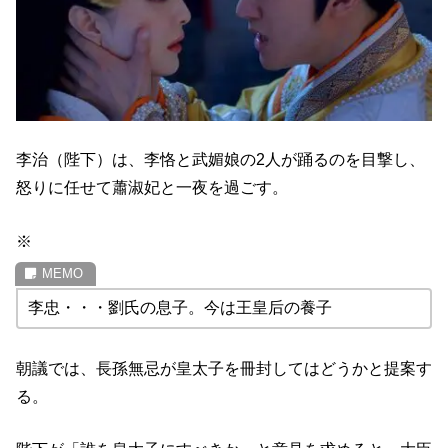
李治（陛下）は、李恪と武媚娘の2人が踊るのを目撃し、
怒りに任せて蕭淑妃と一夜を過ごす。
※
李忠・・・劉氏の息子。今は王皇后の養子
朝議では、長孫無忌が皇太子を冊封してはどうかと提案す
る。