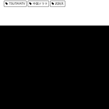
TSUTAYATV
中国ドラマ
武則天