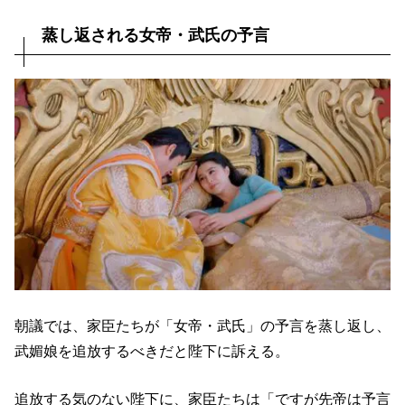
蒸し返される女帝・武氏の予言
朝議では、家臣たちが「女帝・武氏」の予言を蒸し返し、
武媚娘を追放するべきだと陛下に訴える。
追放する気のない陛下に、家臣たちは「ですが先帝は予言