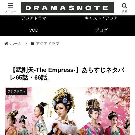
海外ドラマ
キャスト/海外
メニュー
検索
アジアドラマ
キャスト / アジア
VOD
ブログ
ホーム
アジアドラマ
【武則天-The Empress-】あらすじネタバ
レ65話・66話。
アジアドラマ