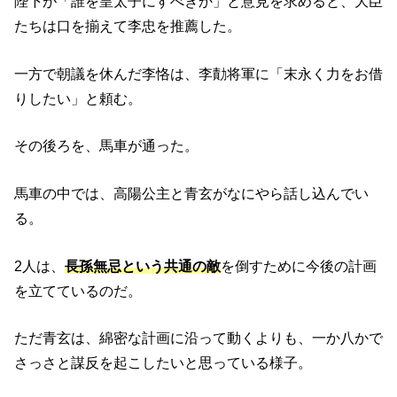
陛下が「誰を皇太子にすべきか」と意見を求めると、大臣
たちは口を揃えて李忠を推薦した。
一方で朝議を休んだ李恪は、李勣将軍に「末永く力をお借
りしたい」と頼む。
その後ろを、馬車が通った。
馬車の中では、高陽公主と青玄がなにやら話し込んでい
る。
2人は、
長孫無忌という共通の敵
を倒すために今後の計画
を立てているのだ。
ただ青玄は、綿密な計画に沿って動くよりも、一か八かで
さっさと謀反を起こしたいと思っている様子。