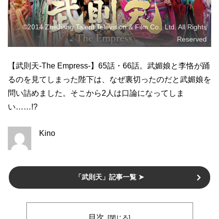
©2014 ZheJiang Talent Television & Film Co., Ltd. All Rights
Reserved
【武則天-The Empress-】65話・66話。武媚娘と李恪が踊
るのを見てしまった陛下は、なぜ裏切ったのだと武媚娘を
問い詰めました。そこから2人は口論になってしま
い……!?
Kino
「武則天」記事一覧 ➤
目次