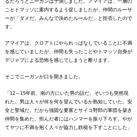
るだろうとニーガンは予測しました。アマイアは、一層の
ことトマッソに案内するよう促しましたが、仲間のルーサ
ーが「ダメだ。みんなで決めたルールだ」と拒否したので
す。
アマイアは、クロアトにやられっぱなしでいることに不満
を感じていましたが、仲間も失ったことやトマッソ自身が
デジャブによる恐怖を感じてしまうと断ります。
そこでニーガンが口を開きました。
「12～15年前、南の方にいた男の話だ。そいつも突然現
れた。男は人々が何を何を望んでいるか熟知していた。安
全と聖域だ。だから強固な要塞とサイコ野郎の軍団を築き
仲間を集めた。拒んだ者にはハンマーを振り下ろす。やが
てヤツに不満を抱く人々が協力し鉄槌を下すことにした」