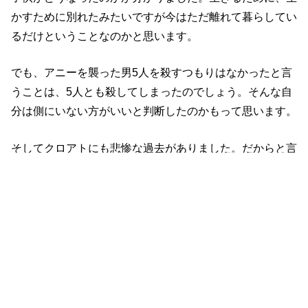
かすために別れたみたいですが今はただ離れて暮らしてい
るだけということなのかと思います。
でも、アニーを襲った男5人を殺すつもりはなかったと言
うことは、5人とも殺してしまったのでしょう。そんな自
分は側にいない方がいいと判断したのかもって思います。
そしてクロアトにも悲惨な過去がありました。だからと言
って、自分が残忍になる必要はないのですがやはりクロア
トはどこか壊れているのでしょうね。
クロアトの耳にニーガンという名前が入りました。家族だ
と思っていたのに銃口を向けられて殺そうとしたニーガン
を許すはずがありません。マンハッタンにニーガンがいる
と聞けば必ず探そうとするはずだし、どんな残酷な方法で
殺してやろうかと考えてるような気がしますね。