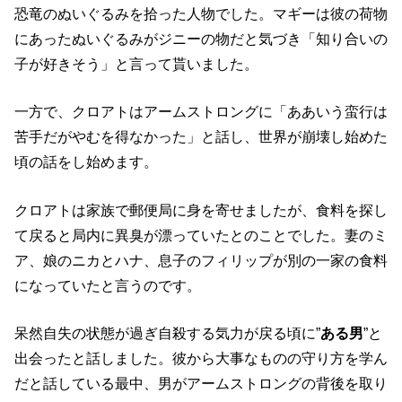
恐竜のぬいぐるみを拾った人物でした。マギーは彼の荷物
にあったぬいぐるみがジニーの物だと気づき「知り合いの
子が好きそう」と言って貰いました。
一方で、クロアトはアームストロングに「ああいう蛮行は
苦手だがやむを得なかった」と話し、世界が崩壊し始めた
頃の話をし始めます。
クロアトは家族で郵便局に身を寄せましたが、食料を探し
て戻ると局内に異臭が漂っていたとのことでした。妻のミ
ア、娘のニカとハナ、息子のフィリップが別の一家の食料
になっていたと言うのです。
呆然自失の状態が過ぎ自殺する気力が戻る頃に”
ある男
”と
出会ったと話しました。彼から大事なものの守り方を学ん
だと話している最中、男がアームストロングの背後を取り