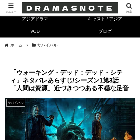
海外ドラマ
キャスト/海外
メニュー
検索
アジアドラマ
キャスト / アジア
VOD
ブログ
ホーム
サバイバル
「ウォーキング・デッド：デッド・シテ
ィ」ネタバレあらすじ/シーズン1第3話
「人間は資源」近づきつつある不穏な足音
サバイバル