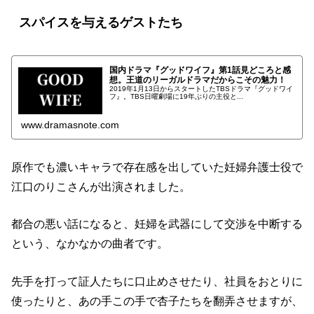
スパイスを与えるゲストたち
国内ドラマ『グッドワイフ』第1話見どころと感
想。王道のリーガルドラマだからこその魅力！
2019年1月13日からスタートしたTBSドラマ『グッドワイ
フ』。TBS日曜劇場に19年ぶりの主役と...
www.dramasnote.com
原作でも濃いキャラで存在感を出していた妊婦弁護士役で
江口のりこさんが出演されました。
都合の悪い話になると、妊婦を武器にして交渉を中断する
という、なかなかの曲者です。
先手を打って証人たちに口止めさせたり、社員をおとりに
使ったりと、あの手この手で杏子たちを翻弄させますが、