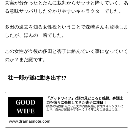
真実が分かったとたんに裁判からサッサと降りていく、あ
る意味サッパリした分かりやすいキャラクターでした。
多田の過去を知る女性役ということで森崎さんも登場しま
したが、ほんの一瞬でした。
この女性が今後の多田と杏子に絡んでいく事になっていく
のか？まだ謎です。
壮一郎が遂に動き出す!?
『グッドワイフ』2話の見どころと感想。弁護士
力を徐々に発揮してきた杏子に注目！
検察の特捜部長だった夫の汚職疑惑と女性スキャンダルに
より、自分が家庭を守るべく１６年ぶりに弁護士に復...
www.dramasnote.com