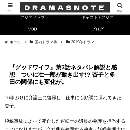
海外ドラマ
キャスト/海外
メニュー
検索
アジアドラマ
キャスト / アジア
VOD
ブログ
ホーム
国内ドラマ枠
2019冬ドラマ
『グッドワイフ』第3話ネタバレ解説と感
想。ついに壮一郎が動き出す!? 杏子と多
田の関係にも変化が。
16年ぶりに弁護士に復帰し、仕事にも順調に慣れてきた
杏子。
脱線事故によって死亡した運転士の遺族の弁護を担当する
ことになりますが、会社側を弁護する曲者・妊婦弁護士に