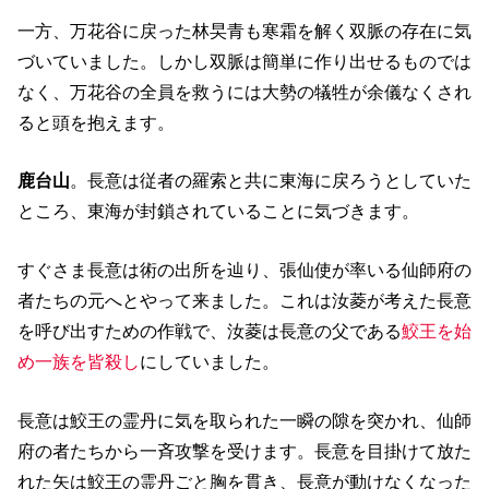
一方、万花谷に戻った林旲青も寒霜を解く双脈の存在に気
づいていました。しかし双脈は簡単に作り出せるものでは
なく、万花谷の全員を救うには大勢の犠牲が余儀なくされ
ると頭を抱えます。
鹿台山
。長意は従者の羅索と共に東海に戻ろうとしていた
ところ、東海が封鎖されていることに気づきます。
すぐさま長意は術の出所を辿り、張仙使が率いる仙師府の
者たちの元へとやって来ました。これは汝菱が考えた長意
を呼び出すための作戦で、汝菱は長意の父である
鮫王を始
め一族を皆殺し
にしていました。
長意は鮫王の霊丹に気を取られた一瞬の隙を突かれ、仙師
府の者たちから一斉攻撃を受けます。長意を目掛けて放た
れた矢は鮫王の霊丹ごと胸を貫き、長意が動けなくなった