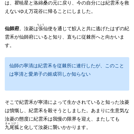
は、
瞿暁星
と
洛綿桑
の元に戻り、今の自分には紀雲禾を救
えないゆえ万花谷に帰ることにしました。
ちょう
仙師府
。汝菱は
張
仙使を通じて鮫人と共に逃げたはずの紀
雲禾が仙師府にいると知り、直ちに従棘所へと向かいま
す。
仙師の寧清は紀雲禾を従棘所に連行したが、このこと
は寧清と愛弟子の姬成羽しか知らない
そこで紀雲禾が寧清によって生かされていると知った汝菱
は憤慨し、紀雲禾を殺そうとしました。あまりに生意気な
汝菱の態度に紀雲禾は我慢の限界を迎え、またしても
きゅうびこ
九尾狐
と化して汝菱に襲いかかります。