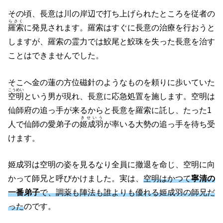
その頃、長意は川の岸辺で打ち上げられたところを従者の
らさく
羅索
に発見されます。羅索はすぐに長意の治療を行おうと
しますが、羅索の霊力では鮫尾と鮫珠を失った長意を治す
ことはできませんでした。
そこへ金の蓮の方位磁針のようなものを頼りに歩いていた
こうめい
空明
という男が現れ、長意に応急処置を施します。空明は
仙師府の追っ手が来るからと長意を羅索に託し、たった1
きせいう
人で仙師の愛弟子の
姬成羽
が率いる大勢の追っ手を待ち受
けます。
姬成羽は空明の姿を見るなり全員に撤退を命じ、空明に向
かって師兄と呼びかけました。実は、
空明はかつて
寧清の
一番弟子
で、調薬も陣法も誰よりも優れる姬成羽の師兄だ
った
のです。