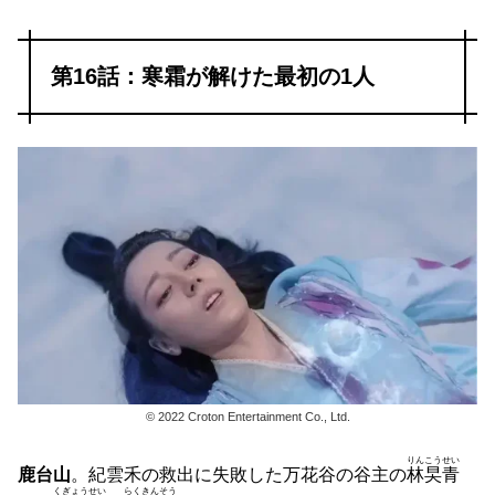
第16話：寒霜が解けた最初の1人
© 2022 Croton Entertainment Co., Ltd.
りんこうせい
鹿台山
。紀雲禾の救出に失敗した万花谷の谷主の
林旲青
くぎょうせい
らくきんそう