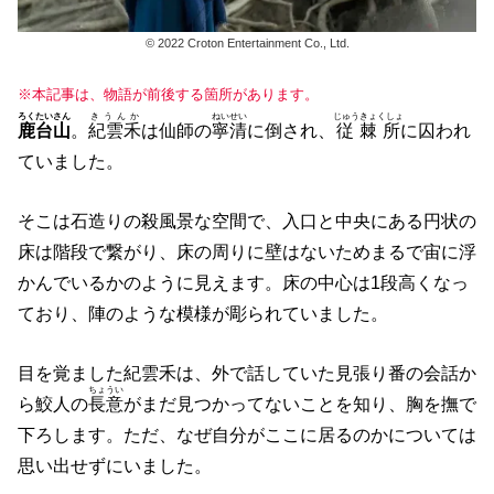
© 2022 Croton Entertainment Co., Ltd.
※本記事は、物語が前後する箇所があります。
ろくたいさん
きうんか
ねいせい
じゅうきょくしょ
鹿台山
。
紀雲禾
は仙師の
寧清
に倒され、
従棘所
に囚われ
ていました。
そこは石造りの殺風景な空間で、入口と中央にある円状の
床は階段で繋がり、床の周りに壁はないためまるで宙に浮
かんでいるかのように見えます。床の中心は1段高くなっ
ており、陣のような模様が彫られていました。
目を覚ました紀雲禾は、外で話していた見張り番の会話か
ちょうい
ら鮫人の
長意
がまだ見つかってないことを知り、胸を撫で
下ろします。ただ、なぜ自分がここに居るのかについては
思い出せずにいました。