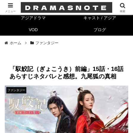
海外ドラマ
キャスト/海外
メニュー
検索
アジアドラマ
キャスト / アジア
VOD
ブログ
ホーム
ファンタジー
「馭鮫記（ぎょこうき）前編」15話・16話
あらすじネタバレと感想。九尾狐の真相
ファンタジー