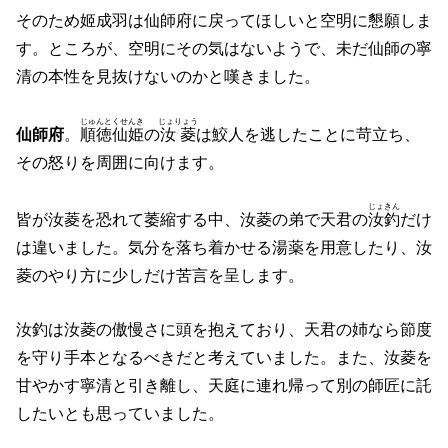
そのため姬成羽は仙師府に戻ってほしいと空明に懇願しま
す。ところが、空明にその気はないようで、未だ仙師の寧
清の本性を見抜けないのかと嘆きました。
じゅんとくせんき
じょりょう
仙師府
。
順徳仙姫
の
汝菱
は鮫人を逃したことに苛立ち、
その怒りを周囲に向けます。
じょきん
皆が汝菱を恐れて萎縮する中、汝菱の弟で天君の
汝釣
だけ
は違いました。気分を落ち着かせる湯薬を用意したり、汝
菱のやり方に少しだけ苦言を呈します。
汝釣は汝菱の傲慢さに頭を抱えており、天君の姉なら節度
を守り手本となるべきだと考えていました。また、汝菱を
甘やかす寧清と引き離し、天庭に連れ帰って別の師匠に託
したいとも思っていました。