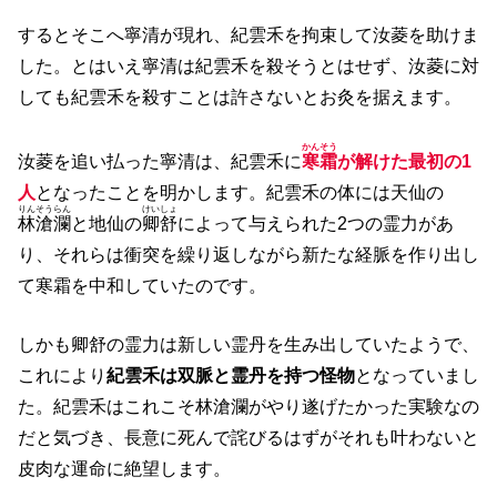
するとそこへ寧清が現れ、紀雲禾を拘束して汝菱を助けま
した。とはいえ寧清は紀雲禾を殺そうとはせず、汝菱に対
しても紀雲禾を殺すことは許さないとお灸を据えます。
かんそう
汝菱を追い払った寧清は、紀雲禾に
寒霜
が解けた最初の1
人
となったことを明かします。紀雲禾の体には天仙の
りんそうらん
けいしょ
林滄瀾
と地仙の
卿舒
によって与えられた2つの霊力があ
り、それらは衝突を繰り返しながら新たな経脈を作り出し
て寒霜を中和していたのです。
しかも卿舒の霊力は新しい霊丹を生み出していたようで、
これにより
紀雲禾は双脈と霊丹を持つ怪物
となっていまし
た。紀雲禾はこれこそ林滄瀾がやり遂げたかった実験なの
だと気づき、長意に死んで詫びるはずがそれも叶わないと
皮肉な運命に絶望します。