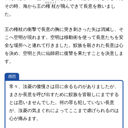
けんじょう
その時、海から王の
権杖
が飛んできて長意を救いまし
た。
王の権杖の衝撃で長意の胸に突き刺さった矢は消滅し、そ
こへ空明が現れます。空明は移動術を使って長意たちを安
全な場所へと連れて行きました。鮫族を殺された長意は心
を決め、空明と共に仙師府に復讐を果たすことを決意しま
す。
感想
常々、汝菱の傲慢さは目に余るものがありましたが、
まさか長意を呼び出すために鮫族を皆殺しにまでする
とは思いませんでした。何の罪も犯していない長意
が、汝菱の気まぐれによってここまで虐げられるのは
心が痛みます。