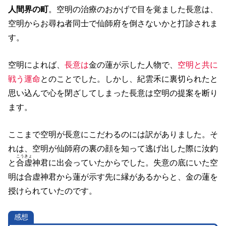
人間界の町
。空明の治療のおかげで目を覚ました長意は、
空明からお尋ね者同士で仙師府を倒さないかと打診されま
す。
空明によれば、
長意は
金の蓮が示した人物で、
空明と共に
戦う運命
とのことでした。しかし、紀雲禾に裏切られたと
思い込んで心を閉ざしてしまった長意は空明の提案を断り
ます。
ここまで空明が長意にこだわるのには訳がありました。そ
れは、空明が仙師府の裏の顔を知って逃げ出した際に汝釣
こうきょ
と
合虚
神君に出会っていたからでした。失意の底にいた空
明は合虚神君から蓮が示す先に縁があるからと、金の蓮を
授けられていたのです。
感想