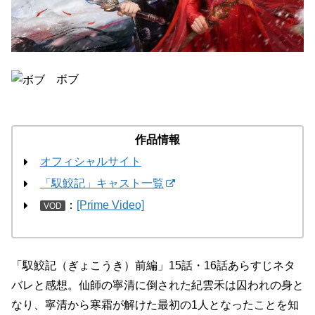
ボブ
作品情報
オフィシャルサイト
「馭鮫記」キャスト一覧
：
[Prime Video]
VOD
「馭鮫記（ぎょこうき）前編」15話・16話あらすじネタ
バレと感想。仙師の寧清に倒された紀雲禾は囚われの身と
なり、寧清から寒霜が解けた最初の1人となったことを知