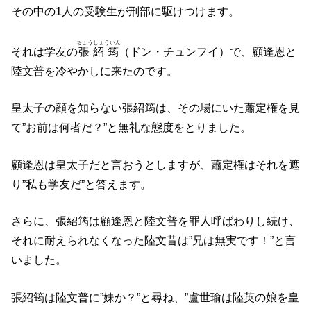
その中の1人の受験生が刑部に駆けつけます。
ちょうしょういん
それは学友の
張紹筠
（ドン・チュンフイ）で、顧逢恩と
陸文普を冷やかしに来たのです。
皇太子の顔を知らない張紹筠は、その場にいた蕭定権を見
て”お前は何者だ？”と無礼な態度をとりました。
顧逢恩は皇太子だと言おうとしますが、蕭定権はそれを遮
り”私も学友だ”と答えます。
さらに、張紹筠は顧逢恩と陸文普を罪人呼ばわりし続け、
それに耐えられなくなった陸文昔は”兄は無実です！”と言
いました。
張紹筠は陸文普に”妹か？”と尋ね、”盧世瑜は陸英の娘を皇