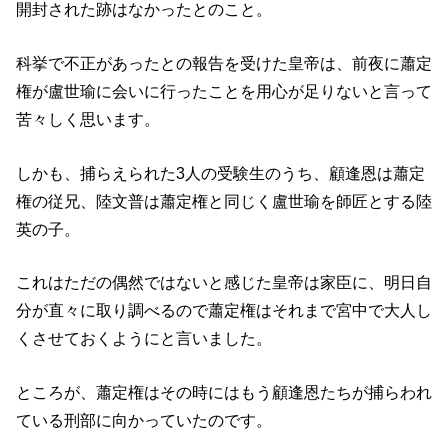
開封された跡はなかったとのこと。
科挙で不正があったとの報告を受けた皇帝は、前夜に蕭定
権が盧世瑜に会いに行ったことを用心が足りないと言って
苦々しく思います。
しかも、捕らえられた3人の受験生のうち、顧逢恩は蕭定
権の従兄、陸文普は蕭定権と同じく盧世瑜を師匠とする陸
英の子。
これはただの偶然ではないと感じた皇帝は家臣に、明日自
分が直々に取り調べるので蕭定権はそれまで宮中で大人し
くさせておくようにと言いました。
ところが、蕭定権はその時にはもう顧逢恩たちが捕らわれ
ている刑部に向かっていたのです。