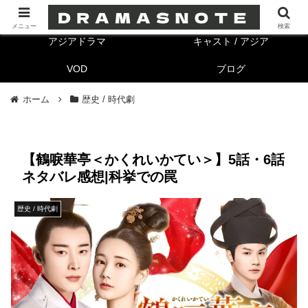
海外ドラマ
キャスト/海外
メニュー
検索
アジアドラマ
キャスト / アジア
VOD
ブログ
ホーム
歴史 / 時代劇
【鶴唳華亭＜かくれいかてい＞】5話・6話
ネタバレ感想|科挙での罠
歴史 / 時代劇