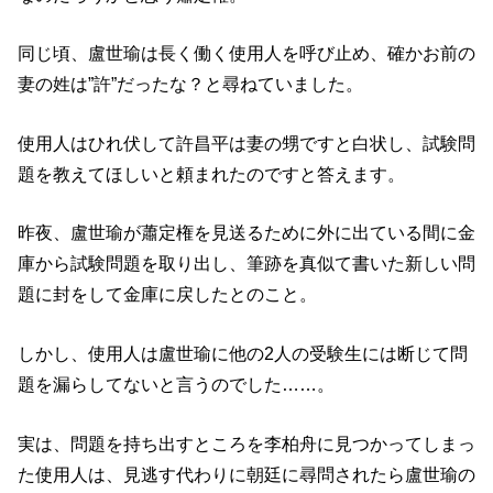
同じ頃、盧世瑜は長く働く使用人を呼び止め、確かお前の
妻の姓は”許”だったな？と尋ねていました。
使用人はひれ伏して許昌平は妻の甥ですと白状し、試験問
題を教えてほしいと頼まれたのですと答えます。
昨夜、盧世瑜が蕭定権を見送るために外に出ている間に金
庫から試験問題を取り出し、筆跡を真似て書いた新しい問
題に封をして金庫に戻したとのこと。
しかし、使用人は盧世瑜に他の2人の受験生には断じて問
題を漏らしてないと言うのでした……。
実は、問題を持ち出すところを李柏舟に見つかってしまっ
た使用人は、見逃す代わりに朝廷に尋問されたら盧世瑜の