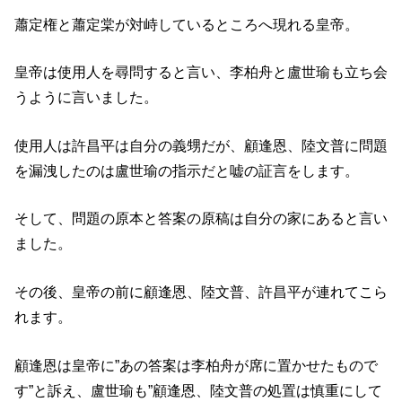
蕭定権と蕭定棠が対峙しているところへ現れる皇帝。
皇帝は使用人を尋問すると言い、李柏舟と盧世瑜も立ち会
うように言いました。
使用人は許昌平は自分の義甥だが、顧逢恩、陸文普に問題
を漏洩したのは盧世瑜の指示だと嘘の証言をします。
そして、問題の原本と答案の原稿は自分の家にあると言い
ました。
その後、皇帝の前に顧逢恩、陸文普、許昌平が連れてこら
れます。
顧逢恩は皇帝に”あの答案は李柏舟が席に置かせたもので
す”と訴え、盧世瑜も”顧逢恩、陸文普の処置は慎重にして