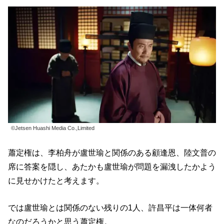
©Jetsen Huashi Media Co.,Limited
蕭定権は、李柏舟が盧世瑜と関係のある顧逢恩、陸文普の
席に答案を隠し、あたかも盧世瑜が問題を漏洩したかよう
に見せかけたと考えます。
では盧世瑜とは関係のない残りの1人、許昌平は一体何者
なのだろうかと思う蕭定権。