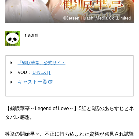
©Jetsen Huashi Media Co.,Limited
naomi
「鶴唳華亭」公式サイト
VOD：
[U-NEXT]
キャスト一覧
【鶴唳華亭～Legend of Love～】5話と6話のあらすじとネ
タバレ感想。
科挙の開始早々、不正に持ち込まれた資料が発見され試験