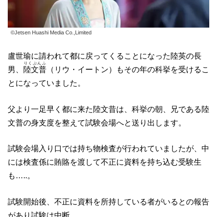
©Jetsen Huashi Media Co.,Limited
盧世瑜に請われて都に戻ってくることになった陸英の長
りくぶんふ
男、
陸文普
（リウ・イートン）もその年の科挙を受けるこ
とになっていました。
父より一足早く都に来た陸文昔は、科挙の朝、兄である陸
文普の身支度を整えて試験会場へと送り出します。
試験会場入り口では持ち物検査が行われていましたが、中
には検査係に賄賂を渡して不正に資料を持ち込む受験生
も…..。
試験開始後、不正に資料を所持している者がいるとの報告
があり試験は中断。