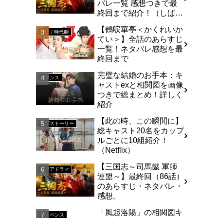
バレ一覧 感想つきで最
終回まで紹介！（しば
い）
【鶴唳華亭＜かくれいか
歴史 / 時代劇
てい＞】全話のあらすじ
一覧！ネタバレ感想を最
終回まで
完璧な結婚のお手本：キ
ロマンス
ャストexと相関図を画像
つきで総まとめ！詳しく
紹介
【此の時、この瞬間に】
ラブストーリー
総キャスト20名をカップ
ルごとに10組紹介！
（Netflix）
【三国志～司馬懿 軍師
アジアドラマ
連盟～】最終回（86話）
のあらすじ・ネタバレ・
感想。
「風起洛陽」の相関図キ
サスペンス