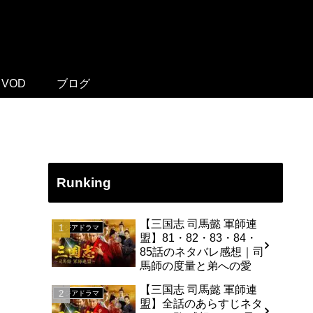
VOD
ブログ
Runking
【三国志 司馬懿 軍師連
アジアドラマ
盟】81・82・83・84・
85話のネタバレ感想｜司
馬師の度量と弟への愛
【三国志 司馬懿 軍師連
アジアドラマ
盟】全話のあらすじネタ