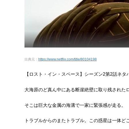
出典元：
https://www.netflix.com/title/80104198
【ロスト・イン・スペース】シーズン2第2話ネタ
大海原のど真ん中にある断崖絶壁に取り残された
そこは巨大な金属の海溝で一家に緊張感が走る。
トラブルからのまたトラブル。この惑星は一体ど