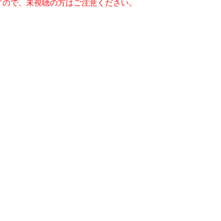
すので、未視聴の方はご注意ください。
ーズン2第2話ネタバレ（前編）