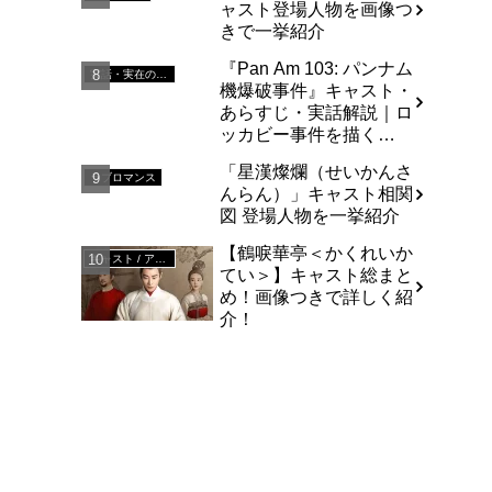
ャスト登場人物を画像つ
きで一挙紹介
『Pan Am 103: パンナム
実話・実在の人物を基にした
機爆破事件』キャスト・
あらすじ・実話解説｜ロ
ッカビー事件を描く
Netflixドラマ
「星漢燦爛（せいかんさ
ラブロマンス
んらん）」キャスト相関
図 登場人物を一挙紹介
【鶴唳華亭＜かくれいか
キャスト / アジア
てい＞】キャスト総まと
め！画像つきで詳しく紹
介！