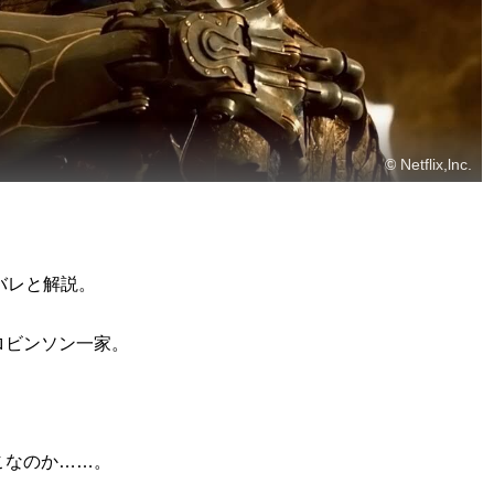
© Netflix,lnc.
バレと解説。
ロビンソン一家。
こなのか……。