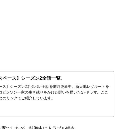
ーズン2第2話あらすじ
スペース】シーズン2全話一覧。
ース】シーズン2ネタバレ全話を随時更新中。新天地レゾルートを
ロビンソン一家の生き残りをかけた闘いを描いたSFドラマ。ここ
ごとのリンクでご紹介しています。
一家でしたが、航海中はトラブル続き。