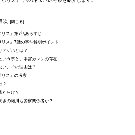
・ポリス』7話のネタバレ考察を紹介します。
目次
ポリス』第7話あらすじ
ポリス』7話の事件解明ポイント
りアゲハとは？
という事と、本宮カレンの存在
ない、その理由は？
ポリス』の考察
は？
密だらけ？
聞きの瀬川も警察関係者か？