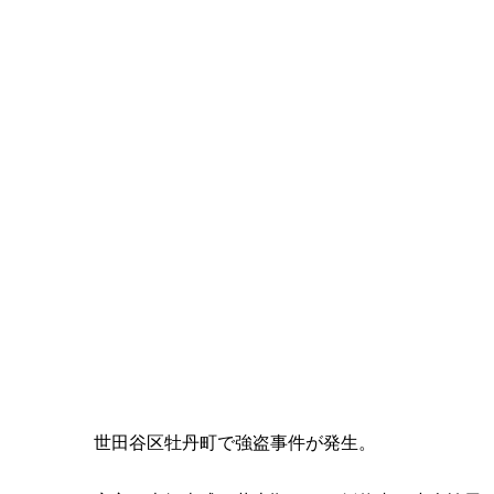
『メゾン・ド・ポリス』第7話
世田谷区牡丹町で強盗事件が発生。