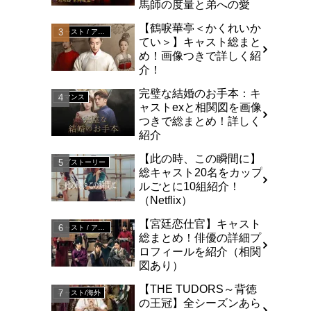
馬師の度量と弟への愛
【鶴唳華亭＜かくれいか
キャスト / アジア
てい＞】キャスト総まと
め！画像つきで詳しく紹
介！
完璧な結婚のお手本：キ
ロマンス
ャストexと相関図を画像
つきで総まとめ！詳しく
紹介
【此の時、この瞬間に】
ラブストーリー
総キャスト20名をカップ
ルごとに10組紹介！
（Netflix）
【宮廷恋仕官】キャスト
キャスト / アジア
総まとめ！俳優の詳細プ
ロフィールを紹介（相関
図あり）
【THE TUDORS～背徳
キャスト/海外
の王冠】全シーズンあら