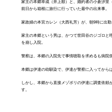
家主の本郷幸成（井上順）と、婚約者の小倉汐里
前日から箱根に旅行に行っていた最中の出来事。
家政婦の本宮カレン（大西礼芳）が、朝9時に出
家主の本郷という男は、かつて世田谷のジゴロと
を崩し入院。
警察は、本郷の入院先で事情聴取を求めるも病院
本郷は伊達の幼馴染で、伊達が警察に入ってから
しかし、本郷から直接メゾポリの伊達に調査依頼
す。