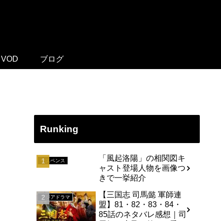
VOD
ブログ
Runking
「風起洛陽」の相関図キ
サスペンス
ャスト登場人物を画像つ
きで一挙紹介
【三国志 司馬懿 軍師連
アジアドラマ
盟】81・82・83・84・
85話のネタバレ感想｜司