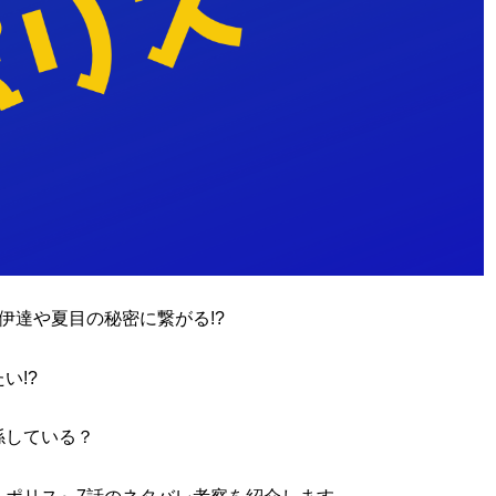
伊達や夏目の秘密に繋がる!?
い!?
係している？