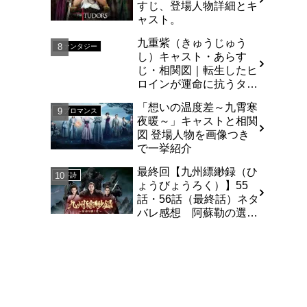
すじ、登場人物詳細とキ
ャスト。
九重紫（きゅうじゅう
ファンタジー
し）キャスト・あらす
じ・相関図｜転生したヒ
ロインが運命に抗うタイ
ムリープ・ラブストーリ
「想いの温度差～九霄寒
ー
ラブロマンス
夜暖～」キャストと相関
図 登場人物を画像つき
で一挙紹介
最終回【九州縹緲録（ひ
叙事詩
ょうびょうろく）】55
話・56話（最終話）ネタ
バレ感想 阿蘇勒の選ぶ
道