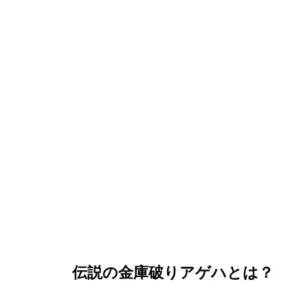
『メゾン・ド・ポリス』7話の
伝説の金庫破りアゲハとは？