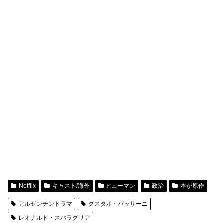
Netflix
キャスト/海外
ヒューマン
政治
本が原作
アルゼンチンドラマ
グスタボ・バッサーニ
レオナルド・スバラグリア