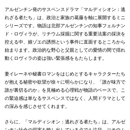
アルゼンチン発のサスペンスドラマ「マルディシオン：逃
れざる者たち」は、政治と家族の葛藤を軸に展開するミニ
シリーズです。物語は北部アルゼンチンの知事フェルナン
ド・ロヴィラが、リチウム採掘に関する重要法案の採決を
控える中、娘ゾエの誘拐という事件に直面するところから
始まります。政治的な野心と父親としての愛情の間で揺れ
動くロヴィラの姿は強い緊張感をもたらします。
妻イレーネや秘書ロマンをはじめとするキャラクターたち
が抱える秘密や欲望が徐々に明らかになり、「誰が味方で
誰が裏切るのか」を見極める心理戦が物語のベースで、こ
の緊迫感は単なるサスペンスではなく、人間ドラマとして
の深みを感じさせてくれます。
さらに、「マルディシオン：逃れざる者たち」は、アルゼ
ンチン社会の現実を映し出している点でも注目。リチウム