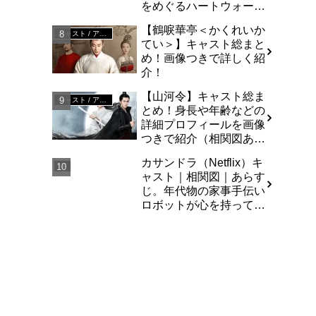
をめぐるハートウォーミ
ングな庶民派コメディ
【鶴唳華亭＜かくれいか
キャスト / アジア
てい＞】キャスト総まと
め！画像つきで詳しく紹
介！
【山河令】キャスト総ま
キャスト / アジア
とめ！身長や年齢などの
詳細プロフィールを画像
つきで紹介（相関図あ
り）
カサンドラ（Netflix）キ
SF
ャスト｜相関図｜あらす
じ。年代物の家事手伝い
ロボットが心を持って暴
走する