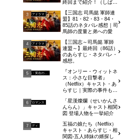
終回まで紹介！（しば
い）
【三国志 司馬懿 軍師連
アジアドラマ
盟】81・82・83・84・
85話のネタバレ感想｜司
馬師の度量と弟への愛
【三国志～司馬懿 軍師
アジアドラマ
連盟～】最終回（86話）
のあらすじ・ネタバレ・
感想。
『オンリー・ウィットネ
実話・実在の人物を基にした
ス：小さな目撃者』
（Netflix）キャスト・あ
らすじ｜実際の事件も解
説
「星漢燦爛（せいかんさ
ラブロマンス
んらん）」キャスト相関
図 登場人物を一挙紹介
五福の娘たち（Netflix）
コメディ
キャスト・あらすじ・相
関図-五人姉妹の婿探し