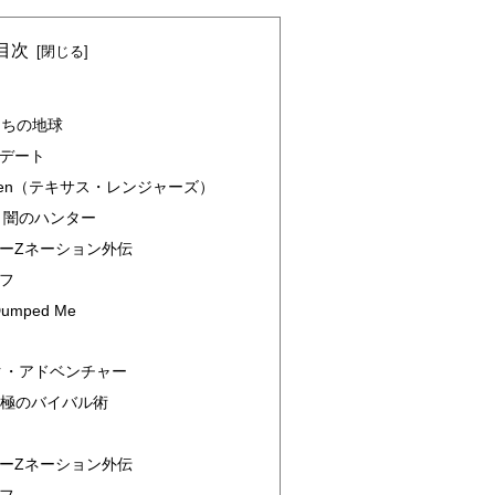
目次
 私たちの地球
・デート
aymen（テキサス・レンジャーズ）
 闇のハンター
ーZネーション外伝
フ
Dumped Me
ク・アドベンチャー
ld 究極のバイバル術
ーZネーション外伝
フ