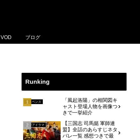
VOD
ブログ
Runking
「風起洛陽」の相関図キ
サスペンス
ャスト登場人物を画像つ
きで一挙紹介
【三国志 司馬懿 軍師連
アジアドラマ
盟】全話のあらすじネタ
バレ一覧 感想つきで最