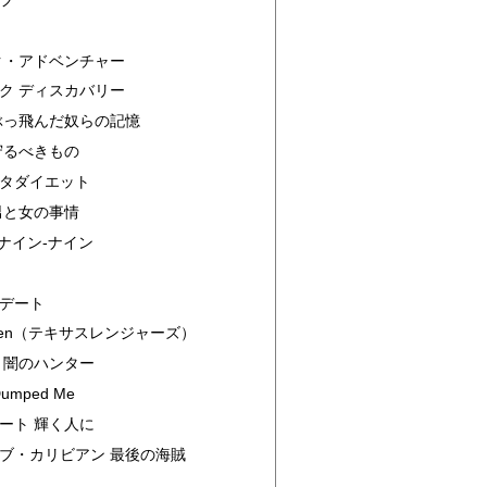
ク・アドベンチャー
ク ディスカバリー
ぶっ飛んだ奴らの記憶
守るべきもの
ータダイエット
男と女の事情
 ナイン-ナイン
・デート
aymen（テキサスレンジャーズ）
 闇のハンター
Dumped Me
ート 輝く人に
ブ・カリビアン 最後の海賊